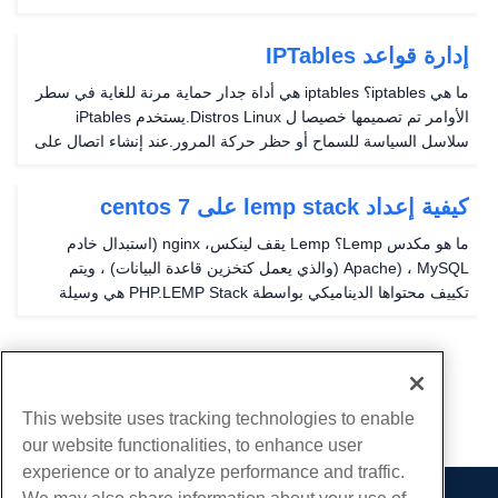
المحدود على الخادم الخاص بك لأسباب أمنية.هذا هو المكان الذي يأتي
فيه أمر "sudo" لإنقاذ...
إدارة قواعد IPTables
ما هي iptables؟ iptables هي أداة جدار حماية مرنة للغاية في سطر
الأوامر تم تصميمها خصيصا ل Distros Linux.يستخدم iPtables
سلاسل السياسة للسماح أو حظر حركة المرور.عند إنشاء اتصال على
الخادم الخاص بك، ستحدد iPtables قاعدة في قائمتها لتحديد
الإجراءات التي يجب اتخاذها.إذا لم تكن...
كيفية إعداد lemp stack على centos 7
ما هو مكدس Lemp؟ Lemp يقف لينكس، nginx (استبدال خادم
Apache) ، MySQL (والذي يعمل كتخزين قاعدة البيانات) ، ويتم
تكييف محتواها الديناميكي بواسطة PHP.LEMP Stack هي وسيلة
مريحة لحزمة البرامج مفتوحة المصدر.يتيح LEMP الخادم استضافة
تطبيقات الويب والمواقع والمراكز المتطورة باستمرار...
...
4
1
This website uses tracking technologies to enable
our website functionalities, to enhance user
experience or to analyze performance and traffic.