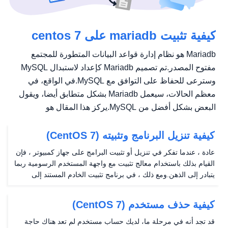
كيفية تثبيت mariadb على centos 7
Mariadb هو نظام إدارة قواعد البيانات المتطورة للمجتمع
مفتوح المصدر.تم تصميم Mariadb كإعداد لاستبدال MySQL
وسترعى للحفاظ على التوافق مع MySQL.في الواقع، في
معظم الحالات، سيعمل Mariadb بشكل متطابق أيضا، ويقول
البعض بشكل أفضل من MySQL.يركز هذا المقال هو
مساعدتك في تثبيت...
كيفية تنزيل البرنامج وتثبيته (CentOS 7)
عادة ، عندما تفكر في تنزيل أو تثبيت البرامج على جهاز كمبيوتر ، فإن
القيام بذلك باستخدام معالج تثبيت مع واجهة المستخدم الرسومية ربما
يتبادر إلى الذهن.ومع ذلك ، في برنامج تثبيت الخادم المستند إلى
Linux من خلال سطر الأوامر ، الطريقة المفضلة.قد يبدو الأمر شاقًا
بعض الشيء في...
كيفية حذف مستخدم (CentOS 7)
قد تجد أنه في مرحلة ما، لديك حساب مستخدم لم تعد هناك حاجة