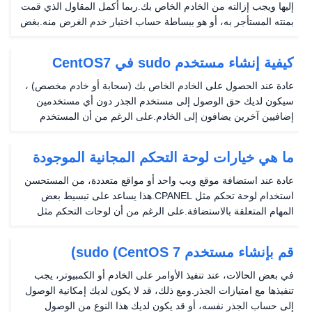
إليها ويجب إزالته من الخادم الخاص بك.ربما أكمل المقاول الذي قمت
بمنته المستأجر به، أو هو ببساطة حساب اختبار خدم الغرض منه.بغض
النظر عن الظروف، يمكنك حذف أي مستخدم غير ضروري من الخادم
الخاص بك.في هذه المقالة، سوف نعرض...
كيفية إنشاء مستخدم sudo في CentOS7
عادة عند الحصول على الخادم الخاص بك (سحابة أو خادم مخصص) ،
سيكون لديك حق الوصول إلى مستخدم الجذر دون أي مستخدمين
إضافيين آخرين يضافون إلى الخادم.على الرغم من أن المستخدم
الجذر ليس لديه أي قيود تسمح لك بإدارة الخادم الخاص بك بالكامل،
إلا أن هذا يمكن أن يكون أيضا مسؤولية من...
ما هي خيارات لوحة التحكم المجانية الموجودة
إلى جانب cPanel؟
عادة عند استضافة موقع ويب واحد أو مواقع متعددة، من المستحسن
استخدام لوحة تحكم مثل CPANEL.هذا يساعد على تبسيط بعض
المهام المتعلقة بالاستضافة.على الرغم من أن لوحات التحكم مثل
CPANEL و PLESK هي ظاهرية، فإنه لا يريد الجميع دفع رسوم
الترخيص اللازمة لاستخدامها.مع وضع ذلك في...
قم بإنشاء مستخدم sudo (CentOS 7)
في بعض الحالات، عند تنفيذ الأوامر على الخادم أو الكمبيوتر، يجب
تنفيذها مع امتيازات الجذر.ومع ذلك، قد لا يكون لديك إمكانية الوصول
إلى حساب الجذر نفسه، أو قد يكون لديك هذا النوع من الوصول