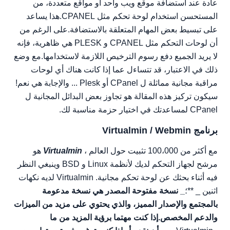
لوحة ويب CentOS
عادة عند استضافة موقع ويب واحد أو مواقع متعددة، من
المستحسن استخدام لوحة تحكم مثل CPANEL.هذا يساعد
على تبسيط بعض المهام المتعلقة بالاستضافة.على الرغم من
أن لوحات التحكم مثل CPANEL و PLESK هي ظاهرية، فإنه
لا يريد الجميع دفع رسوم الترخيص اللازمة لاستخدامها.مع وضع
ذلك في الاعتبار، قد تتساءل عما إذا كانت هناك أي لوحات
مراقبة مجانية مماثلة ل CPanel أو Plesk ... والإجابة هي نعم!
سيكون تركيز هذه المقالة هو تجاوز بعض البدائل المجانية ل
CPanel لمساعدتك في اختيار حزمة مناسبة لك.
برنامج Virtualmin / Webmin
مع أكثر من 100،000 تثبيت حول العالم ،
Virtualmin
هو
مرشح لجهاز التحكم لديك لأنظمة Linux و BSD وينبغي النظر
فيه أثناء بحثك عن لوحة تحكم مجانية. Virtualmin لديه نكهات
اثنين _ **؛
_ نسخة مفتوحة المصدر هي نسخة مدعومة
بالمجتمع والإصدار المميز، والذي يحتوي على مزيد من الميزات
والدعم المخصص.إذا كنت مهتما برؤية المزيد من ما