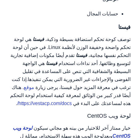
حسابات المجال
فيستا
توصف كوحة تحكم استضافة بسيطة وذكية،
فيستا
هي لوحة
تحكم واضحة وخفيفة الوزن لأنظمة Linux. في حين أن لوحة
التحكم نفسها مجانية،
فيستا
تقدم أيضًا مكونات إضافية تجارية
لتوسيع وظائفها. أحد نداءات استخدام
فيستا
هي الواجهة
البسيطة والشفافية التي تنص على المساعدة في تقليل
الفوضى والإجراءات غير الضرورية التي يمكن تنفيذها.إذا كنت
ترغب في معرفة المزيد حول فيستا، يرجى زيارة
موقع
. هناك
أيضًا قدر كبير من الوثائق لمعرفة كيفية استخدام لوحة التحكم
هذه لمساعدتك على البدء في
https://vestacp.com/docs/
.
لوحة ويب CentOS
خيار ممتاز آخر للاختيار من بينه هو مجاني سيكون
لوحة ويب
CentOS
وبعدلوحة الويب هذه سهلة الاستخدام، مماثلة ل