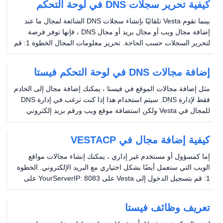
كيفية تحرير سجلات DNS في لوحة التحكم
فيستا
بينما تقوم Vesta تلقائيًا بإنشاء سجلات DNS الشائعة لمجال ما عند
إضافة مجال ويب أو مجال بريد أو مجال DNS ، فإنها توفر فرصة
لتحرير السجلات حسب الحاجة. تحرير معلومات المجال الخطوة 1: قم
بتسجيل الدخول إلى Vesta على YourServerIP: 8083 على خادمك
الخطوة 2: انقر فوق قسم DNS في...
إضافة مجالات DNS في لوحة التحكم فيستا
مثل إضافة مجالات الموقع في فيستا ، يمكنك إضافة مجال إلى الخادم
فقط لإدارة DNS. سيتم استخدام هذا إذا كنت ترغب في إدارة DNS
للمجال في Vesta ولكن استضافة موقع ويب ورقم بريد إلكتروني
على خادم أو خدمة آخر. لن يقوم إضافة مجال DNS بإنشاء دليل أو
دليل / [مستخدم] / [[[[مستخدم] / [...
كيفية إضافة مجال في VESTACP
إما كمسؤول أو مستخدم غير إداري ، يمكنك إنشاء مجالات مواقع
الويب التي ستعمل أيضًا بشكل اختياري مع البريد الإلكتروني. الخطوة
1: قم بتسجيل الدخول إلى Vesta على YourServerIP: 8083 على
خادمك الخطوة 2: انقر فوق قسم الويب في العنوان. الخطوه 3: انقر
فوق الأخضر + لإضافة مجال ويب....
تعريف وظائف فيستا