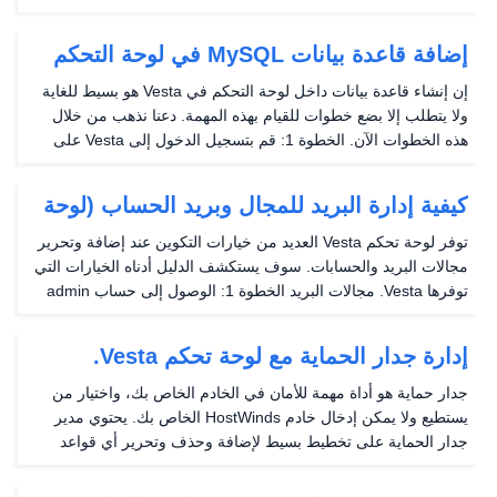
معلومات المستخدم في لوحة تحكم Vesta. الخطوة 1: قم بتسجيل
الدخول إلى Vesta على YourServerIP: 8083...
إضافة قاعدة بيانات MySQL في لوحة التحكم
فيستا
إن إنشاء قاعدة بيانات داخل لوحة التحكم في Vesta هو بسيط للغاية
ولا يتطلب إلا بضع خطوات للقيام بهذه المهمة. دعنا نذهب من خلال
هذه الخطوات الآن. الخطوة 1: قم بتسجيل الدخول إلى Vesta على
YourServerIP: 8083 على الخادم الخاص بك. الخطوة 2: ابحث عن
قسم قاعدة البيانات في رأسك وانقر...
كيفية إدارة البريد للمجال وبريد الحساب (لوحة
تحكم Vesta)
توفر لوحة تحكم Vesta العديد من خيارات التكوين عند إضافة وتحرير
مجالات البريد والحسابات. سوف يستكشف الدليل أدناه الخيارات التي
توفرها Vesta. مجالات البريد الخطوة 1: الوصول إلى حساب admin
vesta الخاص بك في yourserverip: 8083. حدد قسم البريد من
القائمة، كما هو موضح أدناه....
إدارة جدار الحماية مع لوحة تحكم Vesta.
جدار حماية هو أداة مهمة للأمان في الخادم الخاص بك، واختيار من
يستطيع ولا يمكن إدخال خادم HostWinds الخاص بك. يحتوي مدير
جدار الحماية على تخطيط بسيط لإضافة وحذف وتحرير أي قواعد
جدار حماية. سيذهب هذا الدليل من خلال كل هذه الخيارات وكيفية
تشغيل كل واحد. كيفية إضافة قاعدة جدار...