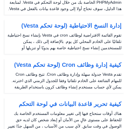
PHPMyAdmin الخاصة بك من خلال لوحة التحكم في Vesta. لمتابعة
هذا الدليل، سوف تحتاج أولا إلى وجود قاعدة بيانات بالفعل في Vesta.
إذا لم تكن قد فعلت هذا، فيرجى اتباع هذا الدليل: إضافة قاعدة بيانات
(لوحة تحكم Vesta). كيفية الحصول...
إدارة النسخ الاحتياطية (لوحة تحكم Vesta)
تقوم القائمة الافتراضية لوظائف cron في Vesta بإنشاء نسخ احتياطية
تلقائيًا على الخادم المحلي كل يوم. بالإضافة إلى ذلك ، يمكن
للمستخدمين إنشاء نسخ احتياطية خاصة بهم يدويًا أو تنزيلها أو
استعادتها. الخطوة 1: قم بتسجيل الدخول إلى Vesta على
YourServerIP: 8083 على خادمك الخطوة 2:...
كيفية إدارة وظائف Cron (لوحة تحكم Vesta)
تقدم Vesta جدولة سهلة وإدارة وظائف Cron. تتيح وظائف Cron
للمهام الشائعة على الخادم تلقائيا وفقا للجدول الزمني الذي اخترته.
يمكن لأي حساب مستخدم إنشاء وظائف كرون باستخدام الطريقة
التي ينظر إليها أدناه. مضيفا وظائف كرون الخطوة 1: قم بتسجيل
الدخول إلى حساب مستخدم Vesta الخاص بك...
كيفية تحرير قاعدة البيانات في لوحة التحكم
فيستا
هناك أوقات ستحتاج فيها إلى تغيير معلومات المستخدم الخاصة بك
للحفاظ على مستوى عالٍ من الأمان أو إبعاد شخص كان لديه حق
الوصول في وقت سابق. لأي سبب من الأسباب ، من السهل جدًا تغيير