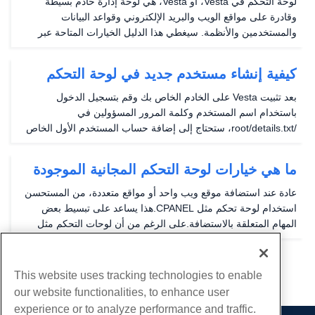
لوحة التحكم في Vesta، أو Vesta، هي لوحة إدارة خادم بسيطة
وقادرة على مواقع الويب والبريد الإلكتروني وقواعد البيانات
والمستخدمين والأنظمة. سيغطي هذا الدليل الخيارات المتاحة عبر
الجزء العلوي من لوحة إدارة Vesta. فيستا لديها واجهة واضحة ولكن
قوية. الحزم - يسرد أنواع حساب...
كيفية إنشاء مستخدم جديد في لوحة التحكم
فيستا
بعد تثبيت Vesta على الخادم الخاص بك وقم بتسجيل الدخول
باستخدام اسم المستخدم وكلمة المرور المسؤولين في
/root/details.txt، ستحتاج إلى إضافة حساب المستخدم الأول الخاص
بك. الخطوة 1: تسجيل الدخول إلى فيستا في IP: 8083 كمسؤول.
الخطوة 2: انقر فوق ارتباط المستخدم في الجزء العلوي...
ما هي خيارات لوحة التحكم المجانية الموجودة
إلى جانب cPanel؟
عادة عند استضافة موقع ويب واحد أو مواقع متعددة، من المستحسن
استخدام لوحة تحكم مثل CPANEL.هذا يساعد على تبسيط بعض
المهام المتعلقة بالاستضافة.على الرغم من أن لوحات التحكم مثل
CPANEL و PLESK هي ظاهرية، فإنه لا يريد الجميع دفع رسوم
الترخيص اللازمة لاستخدامها.مع وضع ذلك في...
This website uses tracking technologies to enable
our website functionalities, to enhance user
experience or to analyze performance and traffic.