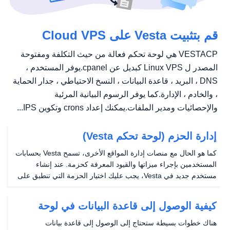
قم بتثبيت Vesta على Cloud VPS
VESTACP هي لوحة تحكم فعالة من حيث التكلفة ومفتوحة
المصدر ل Linux VPS كبديل عن cpanel.يوفر المستخدم ،
DNS ، البريد ، قاعدة البيانات ، النسخ الاحتياطي ، جدار الحماية
، والخادم ، الإدارة.كما يوفر الرسوم البيانية المرئية
والإحصائيات ومدير الملفات.يمكنك إعداد crons وتكوين IPS...
إدارة الحزم (لوحة تحكم Vesta)
كما هو الحال مع منصات إدارة المواقع الأخرى، تسمح Vesta بحسابات
المستخدمين بإجراء ميزاتها والقيود المعرفة كحزمة. عند إنشاء
مستخدم جديد في Vesta، يجب عليك اختيار الحزمة التي تنطبق على
حسابها. يتم تعريف هذه الحزم في منطقة الحزم تسجيل الدخول إلى
Vesta. الخطوة 1: قم بتسجيل الدخول...
كيفية الوصول إلى قاعدة البيانات في لوحة
التحكم فيستا
هناك خطوات بسيطة ستحتاج إلى الوصول إلى قاعدة بيانات