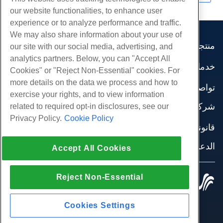
our website functionalities, to enhance user
experience or to analyze performance and traffic.
We may also share information about your use of
منتجات
our site with our social media, advertising, and
analytics partners. Below, you can "Accept All
استضافة الموقع
خدمات
Cookies" or "Reject Non-Essential" cookies. For
استضافة الأعمال
هجرات الموقع
more details on the data we process and how to
موزع استضافة
تواصل اجتماعي
exercise your rights, and to view information
موزع العلامة البيضاء
وثائق المنتج
شركة
related to required opt-in disclosures, see our
إدارة لينكس VPS
دروس
Privacy Policy.
Cookie Policy
معلومات عنا
لينكس غير المدارة VPS
قانوني
مدونة
اتصل بنا
ويندوز تدار VPS
شروط الخدمة
الدعم
مراكز البيانات
Accept All Cookies
نوافذ غير مُدارة VPS
سياسة الخصوصية
صحافة
الدردشة الحية معنا
خوادم السحابة
تطبيق القانون
إنضم لبرنامج
افتح تذكرة الدعم
Reject Non-Essential
موازن التحميل
© 2010-2026 Hostwinds, أ HostPapa Inc. شركة.
اتفاقية الشراكة
مراسلتنا على البريد الاليكتروني
كل الحقوق محفوظة.
تخزين الكتلة
اتصل بنا (888) 404-1279
تخزين الكائنات
Cookies Settings
SSL الشهادات