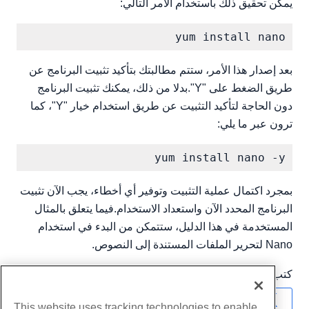
يمكن تحقيق ذلك باستخدام الأمر التالي:
yum install nano

بعد إصدار هذا الأمر، ستتم مطالبتك بتأكيد تثبيت البرنامج عن
طريق الضغط على "Y".بدلا من ذلك، يمكنك تثبيت البرنامج
دون الحاجة لتأكيد التثبيت عن طريق استخدام خيار "Y"، كما
ترون عبر ما يلي:
yum install nano -y

بمجرد اكتمال عملية التثبيت وتوفير أي أخطاء، يجب الآن تثبيت
البرنامج المحدد الآن واستعداد الاستخدام.فيما يتعلق بالمثال
المستخدمة في هذا الدليل، ستتمكن من البدء في استخدام
Nano لتحرير الملفات المستندة إلى النصوص.
كتب بواسطة
Michael Brower
/
يونيو 22, 2017
نسخ URL
This website uses tracking technologies to enable