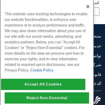
كتب بواسطة
Michael Brower
/
يونيو 21, 2017
نسخ URL
This website uses tracking technologies to enable
our website functionalities, to enhance user
experience or to analyze performance and traffic.
We may also share information about your use of
منتجات
our site with our social media, advertising, and
analytics partners. Below, you can "Accept All
استضافة الموقع
خدمات
Cookies" or "Reject Non-Essential" cookies. For
استضافة الأعمال
هجرات الموقع
more details on the data we process and how to
موزع استضافة
تواصل اجتماعي
exercise your rights, and to view information
موزع العلامة البيضاء
وثائق المنتج
شركة
related to required opt-in disclosures, see our
إدارة لينكس VPS
دروس
Privacy Policy.
Cookie Policy
معلومات عنا
لينكس غير المدارة VPS
قانوني
مدونة
اتصل بنا
ويندوز تدار VPS
شروط الخدمة
الدعم
مراكز البيانات
Accept All Cookies
نوافذ غير مُدارة VPS
سياسة الخصوصية
صحافة
الدردشة الحية معنا
خوادم السحابة
تطبيق القانون
إنضم لبرنامج
افتح تذكرة الدعم
موازن التحميل
Reject Non-Essential
© 2010-2026 Hostwinds, أ HostPapa Inc. شركة.
اتفاقية الشراكة
مراسلتنا على البريد الاليكتروني
كل الحقوق محفوظة.
تخزين الكتلة