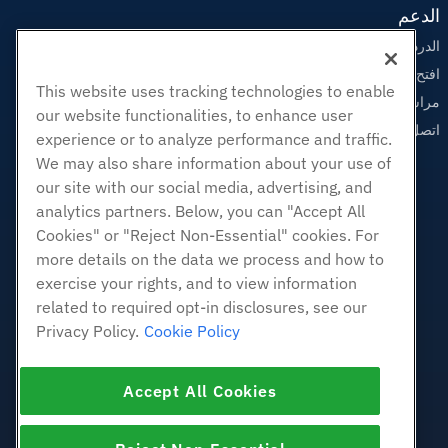
الدعم
الدردشة الحية معنا
افتح تذكرة الدعم
This website uses tracking technologies to enable
مراسلتنا على البريد الاليكتروني
our website functionalities, to enhance user
اتصل بنا (888) 404-1279
experience or to analyze performance and traffic.
We may also share information about your use of
our site with our social media, advertising, and
analytics partners. Below, you can "Accept All
Cookies" or "Reject Non-Essential" cookies. For
more details on the data we process and how to
exercise your rights, and to view information
related to required opt-in disclosures, see our
Privacy Policy.
Cookie Policy
Accept All Cookies