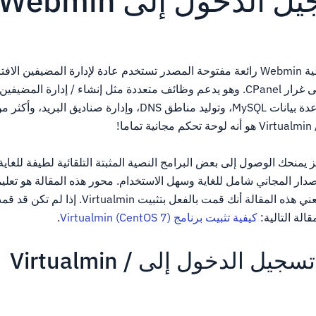
 الدخول إلى Webmin
Virtualmin هي وحدة نمطية Webmin رائعة مفتوحة المصدر تستخدم عادة لإدارة المضيفي
من خلال واجهة واحدة، على غرار CPanel. وهو يدعم وظائف متعددة مثل إنشاء / إدارة ال
Apache، وإدارة / إدارة قاعدة بيانات MySQL، وتوليد مناطق DNS، وإدارة صناديق
 يمنحك الوصول إلى بعض البرامج النصية المثبتة التلقائية لطيفة للغاية
إصدار المجاني شامل للغاية وسهل الاستخدام. محور هذه المقالة هو تعل
الدخول إلى Virtualmin. تعني هذه المقالة أنك قمت بالفعل
الة التالية:
كيفية تثبيت برنامج Virtualmin (CentOS 7)
.
كيف يمكنني تسجيل الدخول إلى Virtualmin /