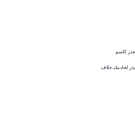
لجذر كاسم
ة مرور الجذر لخادمك.خلاف