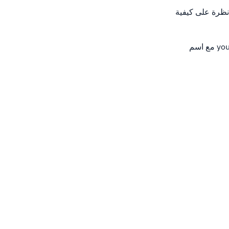
 بمجرد تثبيته؟دعونا نلقي نظرة على كيفية
في متصفح الويب الذي تختاره، انتقل إلى yourdomain.tld: 10000 استبدال yourdomain.tld مع اسم