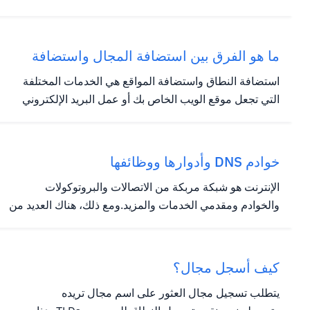
مجال جديد من خلالنا. الخطوة 1: إنشاء حساب HostWinds
الخطوة 2: تسجيل الدخول إلى منطقة العميل الخاصة بك
والانتقال إلى الخدمات -> طلب خدمات جديدة. الخطوه 3:
ما هو الفرق بين استضافة المجال واستضافة
تحت أجراءات قسم...
الويب؟
استضافة النطاق واستضافة المواقع هي الخدمات المختلفة
التي تجعل موقع الويب الخاص بك أو عمل البريد الإلكتروني
الخاص بك.أثناء العمل بالاقتران، تختلف أنواع الاستضافة تماما
في وظيفتها. استضافة الموقع استضافة المواقع، بشكل
أساسي، هي خدمة تقوم بتخزين ملفات موقع الويب وقواعد
خوادم DNS وأدوارها ووظائفها
البيانات...
الإنترنت هو شبكة مربكة من الاتصالات والبروتوكولات
والخوادم ومقدمي الخدمات والمزيد.ومع ذلك، هناك العديد من
قوات الترابط في العمل التي تساعد متصفحك على توفير
المحتوى الذي تتوقعه.خدمات اسم النطاقات، أو DNS، جزء
كبير من ما يساعد على أن هذا لا يزال ثابتا.يهدف هذا الدليل
كيف أسجل مجال؟
إلى...
يتطلب تسجيل مجال العثور على اسم مجال تريده