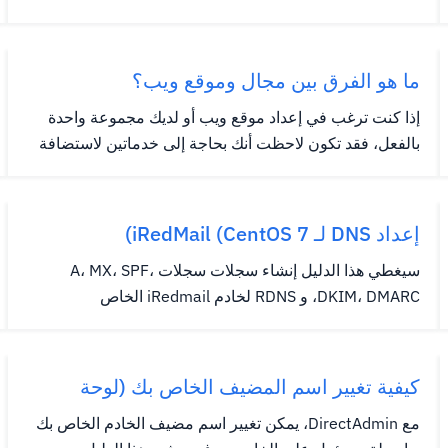
المرفق بهذا IP.هذا هو العكس (أو العكس) عما يحدث عادة
عندما يتم فحص اسم المجال الذي يتم تعيين IP به (يسمى
بحث DNS إلى الأمام). ذلك بالقول.عند الكتابة باسم المجال
ما هو الفرق بين مجال وموقع ويب؟
(مثل...
إذا كنت ترغب في إعداد موقع ويب أو لديك مجموعة واحدة
بالفعل، فقد تكون لاحظت أنك بحاجة إلى خدماتين لاستضافة
موقع بفعالية.إذا كنت فضوليا حول ما تحتاج إليه لتشغيل موقع
الويب، فسوف يفسر هذا الدليل سبب حاجة كل واحد،
بدوره،.لنبدأ بالنظر إلى كل فصل. ما هو استضافة المواقع؟
إعداد DNS لـ iRedMail (CentOS 7)
لنبدأ...
سيغطي هذا الدليل إنشاء سجلات سجلات A، MX، SPF،
DKIM، DMARC، و RDNS لخادم iRedmail الخاص
بك.سيضيف Iredmail مفتاح DKIM إلى الخادم الخاص بك
أثناء التثبيت، ويمكن بسهولة استرجاع ذلك لإنشاء سجل
DNS.سوف تظهر الأمثلة أدناه كيفية إضافة هذه السجلات في
كيفية تغيير اسم المضيف الخاص بك (لوحة
إدارة DNS Cloud WindWinds....
التحكم DirectAdmin)
مع DirectAdmin، يمكن تغيير اسم مضيف الخادم الخاص بك