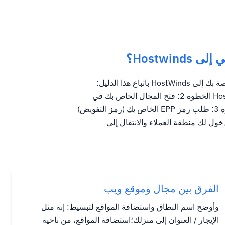
Hostwin؟
يمكنك نقل تسجيلات المجال الخاصة بك إلى HostWinds باتباع هذا الدليل:
الخطوة 1: إنشاء حساب HostWinds الخطوة 2: فتح المجال الخاص بك في
المسجل الحالي الخاص بك الخطوه 3: طلب رمز EPP الخاص بك (رمز التفويض)
وة 4: تسجيل الدخول لك منطقة العملاء والانتقال إلى
الفرق بين مجال وموقع ويب
وأوضح اسم النطاق واستضافة المواقع لتبسيط: إنه مثل
الإيجار / العنوان إلى منزلك؛استضافة المواقع، من ناحية