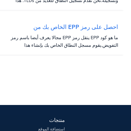
وتسجيله.نحن نقدم تسجيل النطاق للعديد من TLDs. هذا
سوف يمنحك ملكية المجال لمدة عام واحد.بعد ذلك، عندما
يكون الأمر عاما تقريبا، ستتم تذكيرك بتجديده إذا كنت ترغب
في الاحتفاظ به. إذا كنت تخطط لتسجيل نطاقك في مسجل
احصل على رمز EPP الخاص بك من
مجال آخر واستضافه في...
HostWinds
ما هو كود EPP ينقل رمز EPP مجالا يعرف أيضا باسم رمز
التفويض.يقوم مسجل النطاق الخاص بك بإنشاء هذا
الرمز.يرتبط هذا الرمز مباشرة إلى المجال الخاص بك.يوفر
طبقة إضافية من الأمن لمنع نقل غير مصرح به باسم اسم
المجال الخاص بك إلى مسجل آخر.سيغطي هذا الدليل كيفية
الحصول على رمز EPP...
منتجات
استضافة الموقع