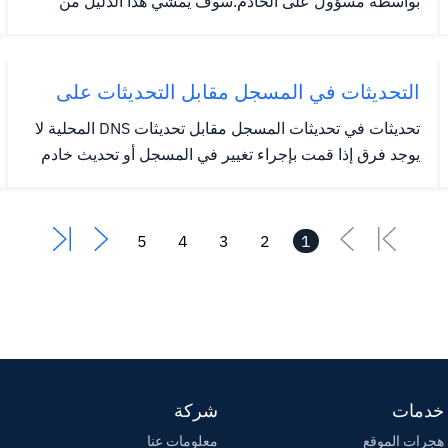
بواسطة مسؤول على الخادم.سوف يمشي هذا الدليل من
خلال الخطوات اللازمة لهذا الإجراء. الخطوة 1: الوصول إلى
حساب المسؤول الخاص بك في http://YOUR-IP:2222
الخطوة 2: انتقل إلى مدير الخادم> إعدادات المسؤول .
التحديثات في المسجل مقابل التحديثات على
الخطوه 3: حدد ملف...
خادم DNS المحلي
تحديثات في تحديثات المسجل مقابل تحديثات DNS المحلية لا
يوجد فرق إذا قمت بإجراء تغيير في المسجل أو تحديث خادم
DNS المحلي الخاص بك.ومع ذلك، إذا كنت ستستخدم خوادم
الأسماء لإشارة موقعك إلى المكان الذي يستضيفه (مخصص
أو خادم سحابي أو استضافة مشتركة) ، فستحتاج إلى إجراء
5
4
3
2
1
جميع...
خدمات
شركة
هجرات الموقع
معلومات عنا