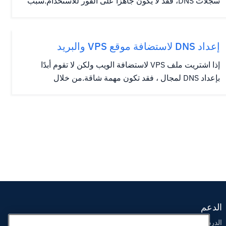
سجلات DNS، فقد لا يكون جاهزا على الفور للاستخدام.سبب
هذا هو انتشار.هذه فترة أن تكون عقد مزود خدمة الإنترنت في
جميع أنحاء العالم تحديث ذاكرة التخزين المؤقت لها مع
معلومات DNS الجديدة، والتي يمكن أن تأخذ في بعض
إعداد DNS لاستضافة موقع VPS والبريد
الحالات...
الإلكتروني
إذا اشتريت ملف VPS لاستضافة الويب ولكن لا تقوم أبدًا
بإعداد DNS لمجال ، فقد تكون مهمة شاقة.من خلال
الاستضافة المشتركة أو التجارية ، تحتاج إلى وضع خوادم
الأسماء لدينا في موقع مسجل النطاق الخاص بك ، وكل ذلك
يتم لك.هناك بعض الخطوات الإضافية التي يتعين القيام بها عند
الاستضافة...
الدعم
الدردشة الحية معنا