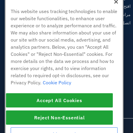
افتح تذكرة الدعم
This website uses tracking technologies to enable
مراسلتنا على البريد الاليكتروني
our website functionalities, to enhance user
اتصل بنا (888) 404-1279
experience or to analyze performance and traffic.
We may also share information about your use of
our site with our social media, advertising, and
analytics partners. Below, you can "Accept All
Cookies" or "Reject Non-Essential" cookies. For
more details on the data we process and how to
exercise your rights, and to view information
related to required opt-in disclosures, see our
Privacy Policy.
Cookie Policy
Accept All Cookies
Reject Non-Essential