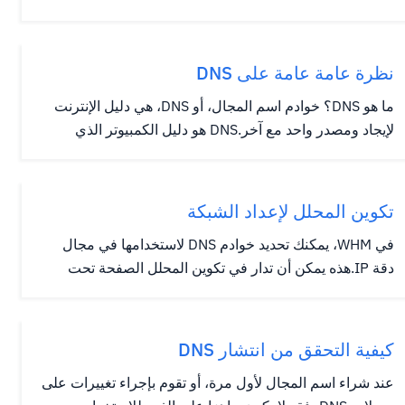
أخرى، هو مساحة منزلك حيث تضع أثاثك؛عنوان IP الخاص بك
هو العنوان الذي يستمع بنقاط اسم النطاق / مضيف الويب
الخاص بك. بدلا من اسم الشارع ورمز المنطقة، يتم استخدام
نظرة عامة عامة على DNS
مجموعة من...
ما هو DNS؟ خوادم اسم المجال، أو DNS، هي دليل الإنترنت
لإيجاد ومصدر واحد مع آخر.DNS هو دليل الكمبيوتر الذي
يتحول أسماء التعريف البشرية (أسماء النطاق مثل
yourdomain.com) إلى عناوين بروتوكول الإنترنت (IP)
الضروري (سلسلة من الأرقام المفصولة بفترات) لقراءة من
تكوين المحلل لإعداد الشبكة
قبل أجهزة الكمبيوتر....
في WHM، يمكنك تحديد خوادم DNS لاستخدامها في مجال
دقة IP.هذه يمكن أن تدار في تكوين المحلل الصفحة تحت
إعداد الشبكات فئة WHM. عند التنقل أولا إلى هذه الصفحة،
ستتم مطالبتك بالمتابعة إلى معالج تكوين المحلل: بعد النقر
تقدم ، سيتم إحضارك إلى صفحة حيث يمكنك تعيين حلقة IPS
كيفية التحقق من انتشار DNS
الخاصة...
عند شراء اسم المجال لأول مرة، أو تقوم بإجراء تغييرات على