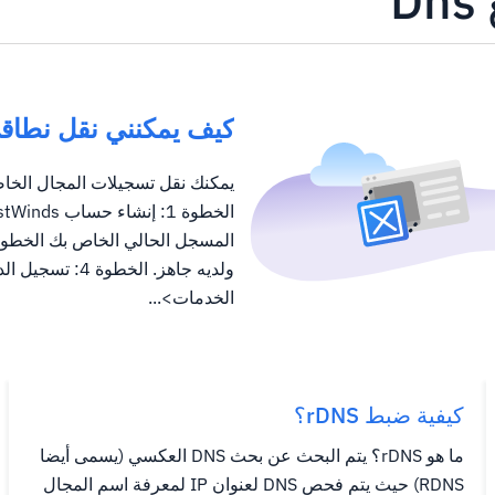
كيف يمكنني نقل نطاقي إلى ds
ولديه جاهز. الخط
الخدمات>...
كيفية ضبط rDNS؟
ما هو rDNS؟ يتم البحث عن بحث DNS العكسي (يسمى أيضا
RDNS) حيث يتم فحص DNS لعنوان IP لمعرفة اسم المجال