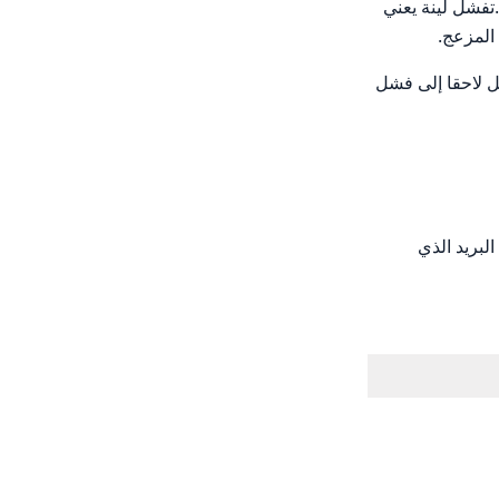
وان IP الخاص بك سيتم رفضه.تفشل لينة يعني
ل لاحقا إلى فشل
الغ الأهمية لمصادقة البريد الذي