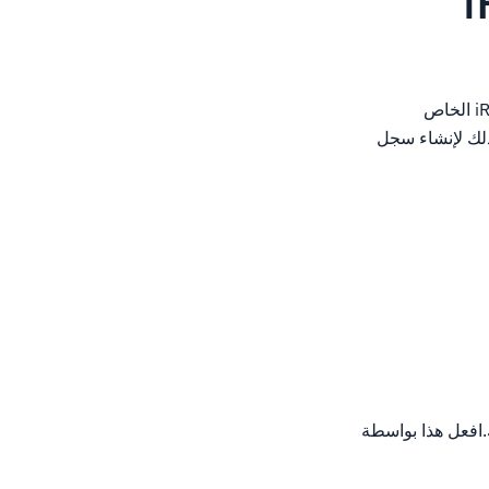
سيغطي هذا الدليل إنشاء سجلات سجلات A، MX، SPF، DKIM، DMARC، و RDNS لخادم iRedmail الخاص
ترجاع ذلك لإنشاء سجل