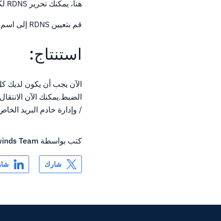
هنا، يمكنك تحرير RDNS لكل IP على VPS:
قم بتعيين RDNS إلى اسم المضيف لخادم iRedmail الخاص بك وانقر فوق
استنتاج:
/ وإدارة خادم البريد الخاص
كتب بواسطة
inds Team
شارك
شار