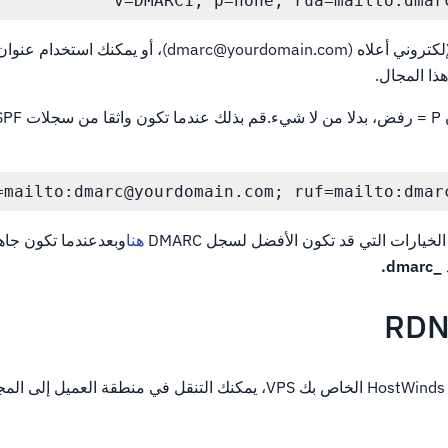
v=DMARC1; p=none; rua=mailto:dmarc
يجب إنشاء عنوان البريد الإلكتروني أعلاه (dmarc@yourdomain.com)، 
ذا المجال.
mailto:dmarc@yourdomain.com; ruf=mailto:dmarc
خيارات التي قد تكون الأفضل لسجل DMARC
هنا
وبعدعندما تكون جاه
_dmarc.
لتعيين DNS للحصول على HostWinds الخاص بك VPS، يمكنك التنقل في منطقة العمي