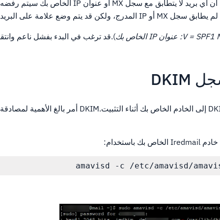
الكل).الفشل الصعب يعني أن أي بريد لا يتطابق مع سجل MX أو عن
ن قد يتم وضع علامة على البريد المزعج.
V : عنوان IP الخاص بك
).قد ترغب في البدء بفشل ناعم وانتق
يضيف Iredmail مفتاح DKIM إلى الخادم الخاص بك أثناء التثبيت.DKIM أمر ب
amavisd -c /etc/amavisd/amavis