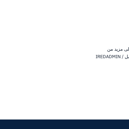
ن يكون لديك كل سجلات DNS اللازمة لبدء إرسال البريد.ومع ذلك، قد تحتاج DMARC إلى مزيد من
الضبط.يمكنك الآن الانتقال إلى لوحة مسؤول Iredmail في HTTPS: // اسم المجال المؤهل بالكامل / IREDADMIN