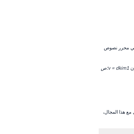
 لصق النص في محرر نصوص
ون
v = dkim1؛ص
ول مع هذا المجال،