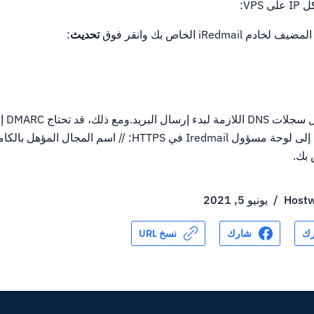
تحديث
:
الآن يجب أ
 بك.
Hostw
/
يونيو 5, 2021
ك
شارك
نسخ URL