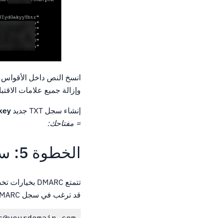
انسخ النص داخل الأقواس
وإزالة جميع علامات الاقتب
إنشاء سجل TXT جديد
key
= مفتاحك:
الخطوة 5: سجل DMARC
تتمتع DMARC ب
قد ترغب في سجل DMARC بسيط مشابه ل: