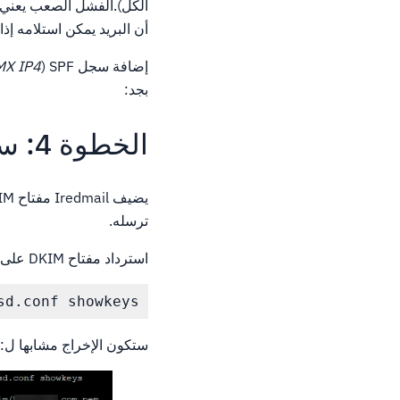
أن البريد يمكن استلامه إذا لم يطابق سجل MX أو IP المدرج، ولك
إضافة سجل SPF (
= SPF1 MX IP4
بجد:
الخطوة 4: سجل DKIM
ترسله.
استرداد مفتاح DKIM على خادم Iredmail الخاص بك باستخدام:
d.conf showkeys

ستكون الإخراج مشابها ل: