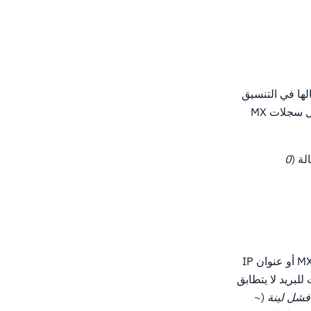
لها في التنسيق
، حيث الأولوية هي رقم، عادة 0 لسجل MX الأول.قد تزداد أولويتك من أجل سجلات MX
0
يقوم سجل SPF بتوثيق أي عنوان IP الذي سيتم إرساله إلى البريد.وبالتالي، يمكن استخدام سجل MX أو عنوان IP
ا، يحدد رقم السجل SPF ما يجب أن يحدث للبريد لا يتطابق
فشل لينة
(~