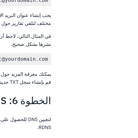
@yourdomain.com

مختلف لتلقي تقارير حول ه
نشرها بشكل صحيح.
@yourdomain.com

يمكنك معرفة المزيد حول ال
قم بإنشاء سجل TXT جديد
الخطوة 6: RDNS
RDNS.