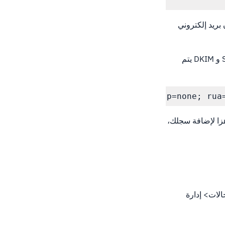
أو يمكنك استخدام عنوان بريد إلكتروني
في المثال التالي، لاحظ أن P = رفض، بدلا من لا شيء.قم بذلك عندما تكون واثقا من سجلات SPF و DKIM يتم
ARC1; adkim=s; aspf=s; p=reject; sp=none; rua=
زا لإضافة سجلك،
ل إلى المجالات> إدارة