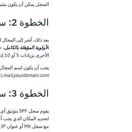
السجل يمكن أن يكون يشب
الخطوة 2: سجل MX
بعد ذلك، أشر إلى المجال 
الأولوية المؤهلة بالكامل
الأخرى بزيادات 5 أو 10 إذا كانت لديك خوادم بريد احتياطية (رقم أعلى يعني انخفاض الأولوية).
يجب أن يكون اسم المجال المؤهل
):
mail.yourdomain.com.
الخطوة 3: سجل SPF
مع سجل MX أو عنوان IP المدرج مسبقا في السجل.وهذا ما يسمى