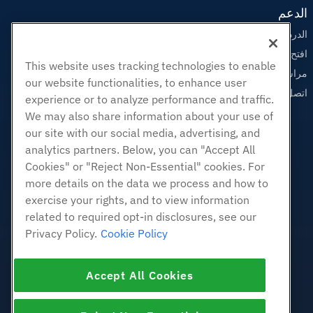
الدعم
الدردشة الحية معنا
افتح تذكرة الدعم
This website uses tracking technologies to enable
مراسلتنا على البريد الاليكتروني
our website functionalities, to enhance user
اتصل بنا (888) 404-1279
experience or to analyze performance and traffic.
We may also share information about your use of
our site with our social media, advertising, and
analytics partners. Below, you can "Accept All
Cookies" or "Reject Non-Essential" cookies. For
more details on the data we process and how to
exercise your rights, and to view information
related to required opt-in disclosures, see our
Privacy Policy.
Cookie Policy
Accept All Cookies