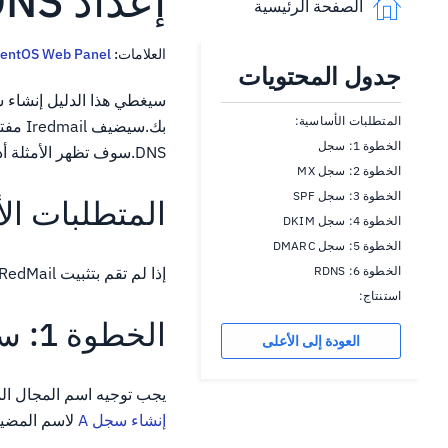
إعداد DNS لـ iRedMail (CentOS 7)
الصفحة الرئيسية
العلامات:
entOS Web Panel
جدول المحتويات
المتطلبات الأساسية:
الخطوة 1: سجل
DNS.سوف تظهر الأمثلة أدناه كيفية إضافة هذه السجلات في إدارة DNS Cloud WindWinds.
الخطوة 2: سجل MX
الخطوة 3: سجل SPF
المتطلبات ال
الخطوة 4: سجل DKIM
الخطوة 5: سجل DMARC
الخطوة 6: RDNS
إذا لم تقم بتثبيت iRedMail، من فضلك
استنتاج:
الخطوة 1: سجل
العودة إلى الأعلى
يجب توجيه اسم المجال المؤهل بالكامل، أو اس
إنشاء سجل A
لاسم المضي