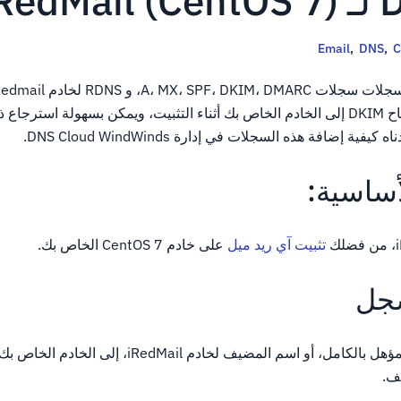
Email
,
DNS
,
C
بك.سيضيف Iredmail مفتاح DKIM إلى الخادم الخاص بك أثناء التثبيت، ويمكن بسهولة اس
أساسية:
تثبيت آي ريد ميل
على خادم CentOS 7 الخاص بك.
م المضيف لخادم iRedMail، إلى الخادم الخاص بك.افعل هذا بواسطة
ف.