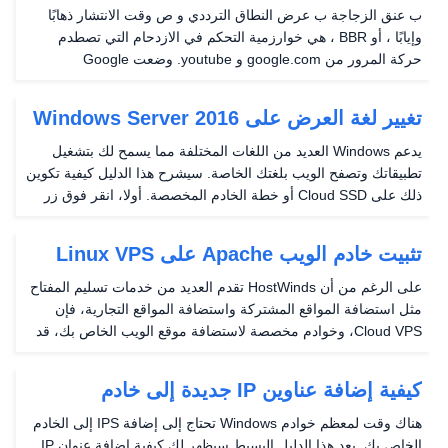
Cloud VPS)
ب عنق الزجاجة ب عرض النطاق الترددي و ص وقت الانتشار ذهابًا
وإيابًا ، أو BBR ، هي خوارزمية التحكم في الازدحام التي تصطدم
حركة المرور من google.com و youtube. وضعت Google
الخوارزمية، ويمكن أن تنتج زيادة الإنتاجية والكمون السفلي لحركة
المرور من VPS. سيسمح لك الخطوة 2 في الدليل...
تغيير لغة العرض على Windows Server 2016
يدعم Windows العديد من اللغات المختلفة مما يسمح لك بتشغيل
تطبيقاتك وتصفح الويب بلغتك الخاصة. سيشرح هذا الدليل كيفية تكوين
ذلك على Cloud SSD أو خطة الخادم المخصصة. أولا، انقر فوق زر
بدء تشغيل Windows وفتح إعدادات نافذة ، تظهر كرمز ترس في
الصورة أدناه. مفتوح الان الوقت واللغة...
تثبيت خادم الويب Apache على Linux VPS
على الرغم من أن HostWinds تقدم العديد من خدمات تسليم المفتاح
مثل استضافة المواقع المشتركة واستضافة المواقع التجارية، فإن
Cloud VPS، وخوادم مخصصة لاستضافة موقع الويب الخاص بك، قد
يكون هناك سيناريو حيث تريد إنشاء خادم الويب الخاص بك وتثبيت
نظام التشغيل. سيغطي هذا الدليل تثبيت...
كيفية إضافة عناوين IP جديدة إلى خادم
Windows
هناك وقت لمعظم خوادم Windows تحتاج إلى إضافة IPS إلى الخادم
الخاص بك. بعد هذا الدليل البسيط سيظهر لك كيفية إضافة عنوان IP