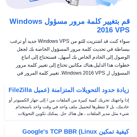
قم بتغيير كلمة مرور مسؤول Windows
2016 VPS
سواء كنت قد اشتريت للتو من Windows VPS جديد أو ترغب
ببساطة في تحديث كلمة مرور المسؤول الخاصة بك لجعل
الوصول إلى الخادم الخاص بك أسهل، فستحتاج إلى اتباع
خطوات هذا الدليل.هناك مكانين تحتاج إلى تغيير كلمة مرور
المسؤول ل Windows 2016 VPS. تغيير كلمة المرور في
بوابة التحكم في...
زيادة حدود التحويلات المتزامنة (عميل FileZilla
FTP)
إذا واجهتك تحريك كمية كبيرة من الملفات من / إلى جهاز الكمبيوتر أو
خادمك، بل لا تنتظرها لتحميل ملف واحد في وقت واحد باستخدام
شيء مثل مدير الملفات ، هل هناك حل. يمكنك تكوين التحويلات
المتزامنة للسماح لك بتحميل ملفات متعددة في وقت واحد. لمتابعة
هذا الدليل، سوف ترغب في الحصول...
كيفية تمكين Google's TCP BBR (Linux