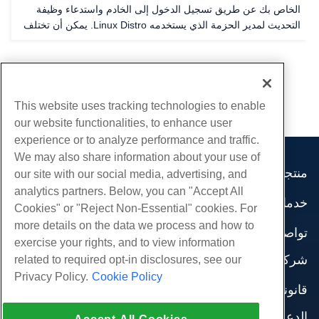
الخاص بك عن طريق تسجيل الدخول إلى الخادم واستدعاء وظيفة
التحديث لمدير الحزمة الذي يستخدمه Linux Distro. يمكن أن تختلف
هذه العملية من Linux Distro To Linux Distro. ومع ذلك، ينطبق ما
يلي على توزيعة Linux الأكثر شعبية...
...
4
3
1
This website uses tracking technologies to enable
our website functionalities, to enhance user
experience or to analyze performance and traffic.
We may also share information about your use of
منتجات
our site with our social media, advertising, and
analytics partners. Below, you can "Accept All
استضافة الموقع
خدمات
Cookies" or "Reject Non-Essential" cookies. For
استضافة الأعمال
هجرات الموقع
more details on the data we process and how to
موزع استضافة
تواصل اجتماعي
exercise your rights, and to view information
موزع العلامة البيضاء
وثائق المنتج
شركة
related to required opt-in disclosures, see our
إدارة لينكس VPS
دروس
Privacy Policy.
Cookie Policy
معلومات عنا
لينكس غير المدارة VPS
قانوني
مدونة
اتصل بنا
ويندوز تدار VPS
شروط الخدمة
الدعم
مراكز البيانات