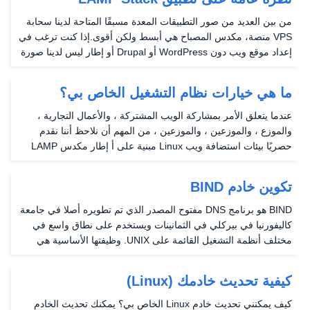
من بين العديد من صور التطبيقات المعدة مسبقًا المتاحة لدينا سحابة
VPS منصة، مكدس المصباح هي أبسط ولكن أقوى.إذا كنت ترغب في
إعداد موقع ويب دون WordPress أو Drupal أو إطار ليس لدينا صورة
له، فستقوم بتثبيت صورة المصباح: أحدث إصدار من Centos 7 (7.6+)
أحدث إصدار من Apache Web...
ما هي خيارات نظام التشغيل الخاص بي؟
عندما يتعلق الأمر بمشاركة الويب المشتركة ، والأعمال التجارية ،
والموزع ، والموزعين ، والموزعين ، من المهم أن نلاحظ أننا نقدم
حصريًا بيئات استضافة ويب Linux مبنية على أ إطار مكدس LAMP
.يتكون هذا الإطار من خادم Linux أو Apache Webserver (أو ما
يعادله) أو MySQL (أو ما يعادله)...
تكوين خادم BIND
BIND هو برنامج DNS مفتوح المصدر الذي تم تطويره أصلا في جامعة
كاليفورنيا في بيركلي في الثمانينات ويستخدم على نطاق واسع في
مختلف أنظمة التشغيل القائمة على UNIX. وظيفتها الأساسية هي
تسهيل اسم المجال لتحويل عنوان IP، مما يجعل اسم النطاق قابل
للحل. سابقا ناقشنا كيفية تثبيت الربط...
كيفية تحديث خادمك (Linux)
كيف يمكنني تحديث خادم Linux الخاص بي؟ يمكنك تحديث الخادم