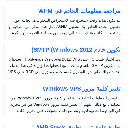
المتوفرة بالفعل على خادم مفاتيح/بصمات الأصابع للتشفير.لهذا السبب
، إذا كان لديك وصول إلى خادم مع حساب...
مراجعة معلومات الخادم في WHM
قد يكون هناك وقت ستحتاج فيه لاستعراض المعلومات الحالية حول
تشغيل الخادم الخاص بك تشغيل WHM، مثل عند النظر إلى الترقية أو
رؤية ما إذا كانت هناك حاجة إلى مزيد من مساحة التخزين أو ذاكرة
الوصول العشوائي. داخل WHM، هناك مكان سهل للعثور على كل هذه
المعلومات؛ في صفحة معلومات الخادم...
تكوين خادم SMTP (Windows 2012)
بعد اختيار تثبيت IIS على Hostwinds Windows 2012 VPS ، ستحتاج
إلى تكوين SMTP. للقيام بذلك ، اتبع الخطوات الواردة في هذا الدليل
بعد حصولك على حق الوصول كمستخدم مسؤول إلى RDP على VPS
الخاص بك. تكوين SMTP Step One: افتح Server Manager بالنقر
فوق أيقونة Server Manager في الجانب...
تغيير كلمة مرور Windows VPS
ستوضح الخطوات التالية كيفية تغيير كلمة مرور Windows VPS. من
فضلك ، مع ذلك ، تفهم أن تغيير كلمة مرور Windows هو غير مخزنة
في الواجهة الخلفية لدينا وبعد مع ذلك، نشجعك على تخزين كلمة
المرور التي تم إنشاؤها في مكان آمن إذا تم نسيانها. الطريقة الوحيدة
لاستعادة الخادم يمكن أن تكون...
نظرة عامة على تطبيق LAMP Stack