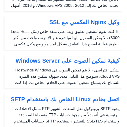
الجديد الخاص بك إلى Windows VPS 2008، 2012، و 2016. أسهل
طريقة لإضافة IPS إلى الخادم الخاص بك هي من خلال مركز الشبكة
والمشاركة. أضف عناوين IP إلى شبكتك...
وكيل Nginx العكسي مع SSL
إذا كنت تقوم بتشغيل تطبيق ويب على منفذ خاص (مثل LocalHost:
3000) ، لا يمكن الوصول إليها مباشرة عبر الإنترنت.واحدة من أكثر
الطرق فعالية لفضح هذا التطبيق بشكل آمن هو وضع وكيل عكسي
أمامه. NGINX هي أداة معروفة خفيفة الوزن يمكنها القيام بذلك
بالضبط-تلقي حركة المرور الواردة وإعادة...
كيفية تمكين الصوت على Windows Server
بشكل افتراضي ، لا يتم تمكين الصوت في Hostwinds Windows
Cloud VPS. سيوضح هذا الدليل مدى سهولة تمكين هذه الميزة
للسماح لك بسماع تشغيل الصوت على الخادم الخاص بك. إذا كنت
بحاجة إلى تسجيل الدخول إلى خادم Windows، يرجى الاطلاع دليلنا
للاتصال باستخدام بروتوكول سطح المكتب البعيد (...
اتصل بخادم Linux الخاص بك باستخدام SFTP
يشبه SFTP بروتوكول نقل الملفات الشهير FTP.تتمثل الاختلافات
الرئيسية في أنه بدلاً من وجود حسابات FTP منفصلة للمصادقة
واستخدام SSL/TLS للتشفير ، يستخدم SFTP حسابات المستخدم