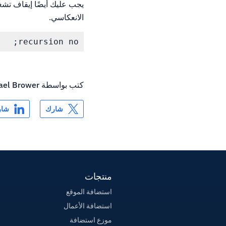
الانعكاسي.
recursion no;

كتب بواسطة
ael Brower
شارك
شار
منتجات
استضافة الموقع
استضافة الأعمال
موزع استضافة