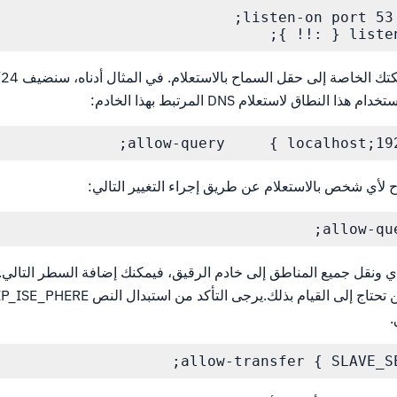
طاق لاستعلام DNS المرتبط بهذا الخادم:
allow-query     { localhost;192
ح لأي شخص بالاستعلام عن طريق إجراء التغيير التالي:
allow-que
 ونقل جميع المناطق إلى خادم الرقيق، فيمكنك إضافة السطر التالي.
لا تستخدم خادم عبدي، فلن تحتاج إلى القيام بذلك.ير
allow-transfer { SLAVE_SE