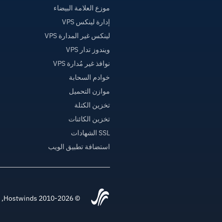
موزع العلامة البيضاء
إدارة لينكس VPS
لينكس غير المدارة VPS
ويندوز تدار VPS
نوافذ غير مُدارة VPS
خوادم السحابة
موازن التحميل
تخزين الكتلة
تخزين الكائنات
SSL الشهادات
استضافة تطبيق الويب
© 2010-2026 Hostwinds, أ HostPapa Inc. شركة.جميع الحقوق محفوظة.