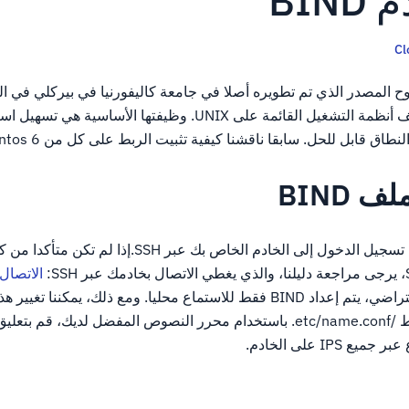
BIN
Cl
هو برنامج DNS مفتوح المصدر الذي تم تطويره أصلا في جامعة كاليفورنيا في بيركلي ف
على نطاق واسع في مختلف أنظمة التشغيل القائمة على UNIX. وظيفتها ال
 BIND
لتكوين الربط، ستحتاج إلى تسجيل الدخول إلى الخادم الخاص بك عب
الاتصال
وبعد بشكل افتراضي، يتم إعداد BIND فقط للاستماع محليا. ومع ذلك، يمكننا تغ
باستخدام ملف تكوين الربط /etc/name.conf. باستخدام محرر النصوص المفضل لديك، ق
IPS على الخادم.