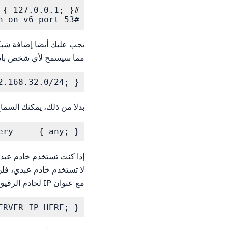
#listen-on-v6 port 53 { :!! };

مما سيسمح لأي شخص باستخدام هذا الن
.168.32.0/24; };

بدلا من ذلك، يمكنك السما
ry     { any; };

إذا كنت تستخدم خادم عبدي
مع عنوان IP لخادم الرقيق.
RVER_IP_HERE; };
