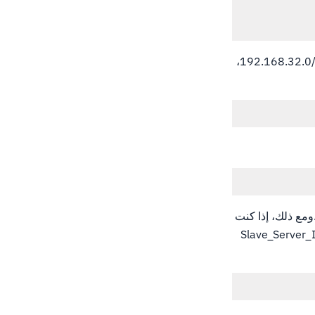
يجب عليك أيضا إضافة شبكتك الخاصة إلى حقل السماح بالاستعلام. في المثال أدناه، سنضيف 192.168.32.0/24،
ومع ذلك، إذا كنت
جى التأكد من استبدال النص Slave_Server_IP_ISE_PHERE