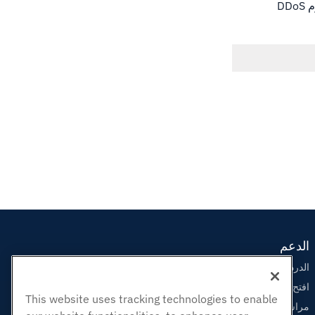
يجب عليك أيضًا إيقاف تشغيل العودية للتأكد من أنه لا يمكن استخدام الخادم الخاص بك لتنفيذ هجوم DDoS
الدعم
الدردشة الحية معنا
افتح تذكرة الدعم
This website uses tracking technologies to enable
مراسلتنا على البريد الاليكتروني