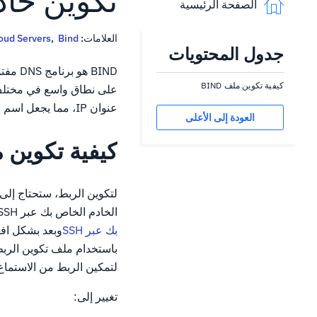
تكوين خادم D
الصفحة الرئيسية
العلامات:
Bind
,
oud Servers
جدول المحتويات
BIND 
كيفية تكوين ملف BIND
عنوان IP، مما يجعل اسم النطاق قابل للحل. سابقا ناقشنا كيفية تثبيت الربط على كل من Centos 6 و Centos 7.
العودة إلى الأعلى
كيفية تكوين ملف
الخادم الخاص بك عبر SSH، يرجى مراجعة دليلنا، والذي يغطي الاتصال بخادمك عبر SSH:
بك عبر SSH
لتمكين الربط من الاستماع عبر جميع 
تغيير إلى: