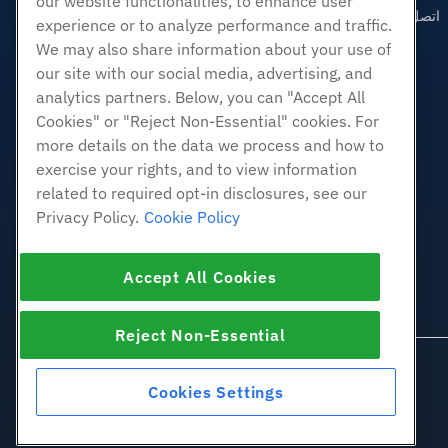
our website functionalities, to enhance user
اتصل بنا (888) 404-1279
experience or to analyze performance and traffic.
We may also share information about your use of
our site with our social media, advertising, and
analytics partners. Below, you can "Accept All
Cookies" or "Reject Non-Essential" cookies. For
more details on the data we process and how to
exercise your rights, and to view information
related to required opt-in disclosures, see our
Privacy Policy.
Cookie Policy
Accept All Cookies
Reject Non-Essential
Cookies Settings