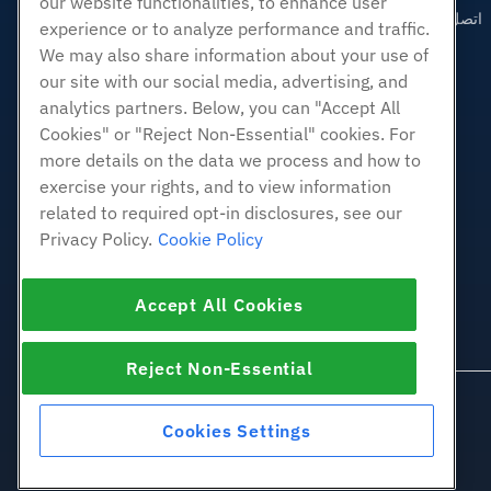
our website functionalities, to enhance user
اتصل بنا (888) 404-1279
experience or to analyze performance and traffic.
We may also share information about your use of
our site with our social media, advertising, and
analytics partners. Below, you can "Accept All
Cookies" or "Reject Non-Essential" cookies. For
more details on the data we process and how to
exercise your rights, and to view information
related to required opt-in disclosures, see our
Privacy Policy.
Cookie Policy
Accept All Cookies
Reject Non-Essential
Cookies Settings