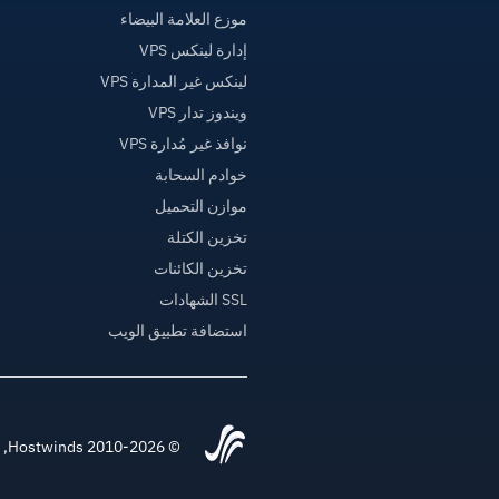
موزع العلامة البيضاء
إدارة لينكس VPS
لينكس غير المدارة VPS
ويندوز تدار VPS
نوافذ غير مُدارة VPS
خوادم السحابة
موازن التحميل
تخزين الكتلة
تخزين الكائنات
SSL الشهادات
استضافة تطبيق الويب
© 2010-2026 Hostwinds, أ HostPapa Inc. شركة.جميع الحقوق محفوظة.