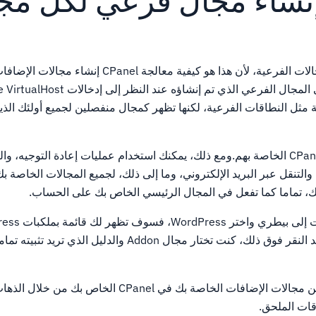
 إنشاء مجال فرعي لكل م
 مثل النطاقات الفرعية، لكنها تظهر كمجال منفصلين لجميع أولئك الذ
لن يكون لمجال الملحق CPanel الخاصة بهم.ومع ذلك، يمكنك استخدام عمليات إعادة التوجيه،
 والتنقل عبر البريد الإلكتروني، وما إلى ذلك، لجميع المجالات الخاصة
هناك أيضا زر تثبيت الآن.بعد النقر فوق ذلك، كنت تختار مجال Addon والدل
يمكنك العثور على قائمة من مجالات الإضافات الخاصة بك في CPanel ا
قات الملحق.