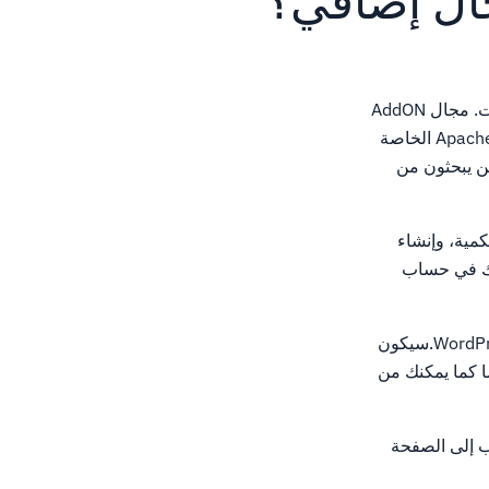
جال إضافي؟
نطاقات الملحق تخلق المجالات الفرعية، لأن هذا هو كيفية معالجة CPanel إنشاء مجالات الإضافات. مجال AddON
هو مجال متوقفة تقنيا على المجال الفرعي الذي تم إنشاؤه عند النظر إلى إدخالات Apache VirtualHost الخاصة
ين يبحثون من
 والكمية، وإنشاء
 بك في حساب
على سبيل المثال، إذا ذهبت إلى بيطري واختر WordPress، فسوف تظهر لك قائمة بملكبات WordPress.سيكون
يل الذي تريد تثبيته تماما كما يمكنك من
لخاص بك من خلال الذهاب إلى الصفحة