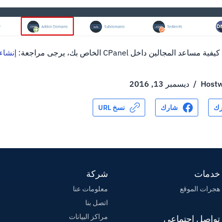
مجالين داخل CPanel الخاص بك، يرجى مراجعة:
إنشاء
Hostw
/
ديسمبر 13, 2016
ك
شارك
نسخ URL
خدمات
شركة
هجرات الموقع
معلومات عنا
اتصل بنا
مراكز البيانات
تواصل اجتماعي