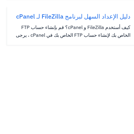
الإضافية سيئة السمعة لتشغيل موارد الموقع وتقلص موقعك،
خاصة إذا كان لديك الكثير منهم. يمكن أن يكون التعليمات
دليل الإعداد السهل لبرنامج FileZilla لـ cPanel
البرمجية غير...
كيف أستخدم FileZilla و cPanel؟ قم بإنشاء حساب FTP
الخاص بك لإنشاء حساب FTP الخاص بك في cPanel ، يرجى
الرجوع إلى المقالة التالية. إنشاء حساب FTP في cPanel
كيف أقوم بتوصيل Filezilla بـ cPanel؟ يمكنك توصيل حسابك
والوصول إلى موقعك عبر FTP مع FileZilla أو Coreftp أو...