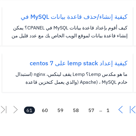
يعرضها القسم المتري: الزائرين: لعرض تفاصيل أحدث الزوار
أخطاء: يجمع، تهم، وتسجيل الدخول كل مثيل من الأخطاء
كيفية إنشاء/حذف قاعدة بيانات MySQL في
التي تنتجها حسابك...
cpanel
كيف أقوم بإعداد قاعدة بيانات MySQL في CPANEL؟ يمكن
إنشاء قاعدة بيانات لموقع الويب الخاص بك مع عدد قليل من
النقرات على زر.دعنا نذهب إلى الخطوات لإنشاء قاعدة بيانات
MySQL من حساب CPanel الخاص بك. للبدء ، انظر أسفل
قسم قواعد البيانات في صفحة cPanel الرئيسية ، وانقر على
كيفية إعداد lemp stack على centos 7
قواعد...
ما هو مكدس Lemp؟ Lemp يقف لينكس، nginx (استبدال
خادم Apache) ، MySQL (والذي يعمل كتخزين قاعدة
البيانات) ، ويتم تكييف محتواها الديناميكي بواسطة
PHP.LEMP Stack هي وسيلة مريحة لحزمة البرامج مفتوحة
المصدر.يتيح LEMP الخادم استضافة تطبيقات الويب والمواقع
61
60
59
58
57
1
...
والمراكز المتطورة باستمرار...