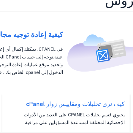
كيفية إعادة توجيه مجال في 
في CPANEL، يمكنك إكمال
عينة.
وتحديد موقع عمليات إعادة التوجيه
الدخول إلى cpanel الخاص بك ، فيرجى المراجعة: How To Access...
كيف ترى تحليلات ومقاييس زوار cPanel
يحتوي قسم تحليلات CPANEL على العديد من الأدوات
الإحصائية المختلفة لمساعدة المسؤولين على مراقبة
حسابات الاستضافة الخاصة بهم.فيما يلي قائمة الأدوات التي