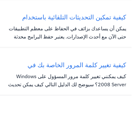
يسمى البيانات من الخادم. الطلب نفسه يسمى الحزمة.تحتوي
هذه الحزمة على عناوين تشير إلى الجهاز الذي يطلب
كيفية تمكين التحديثات التلقائية باستخدام
المعلومات،...
Softaculous
يمكن أن يساعدك بزائف في الحفاظ على معظم التطبيقات
حتى الآن مع أحدث الإصدارات. يعتبر حفظ البرامج محدثة
أفضل ممارسة وناقد للتطبيق القائم على الويب، مثل
WordPress. سيظهر لك الدليل التالي كيفية تمكين التحديثات
التلقائية / الترقيات للحصول على معظم التطبيقات المثبتة
كيفية تغيير كلمة المرور الخاصة بك في
باستخدام باقة....
Windows Server 2008
كيف يمكنني تغيير كلمة مرور المسؤول على Windows
2008 Server؟ سيوضح لك الدليل التالي كيف يمكن تحديث
كلمة مرور المسؤول لنظام التشغيل Windows Server
2008. إذا لم تتمكن من تسجيل الدخول، فيرجى الاتصال بنا
حتى تتمكن التقنيين لدينا من المساعدة. تغيير كلمة مرور
Windows Server 2008 من...