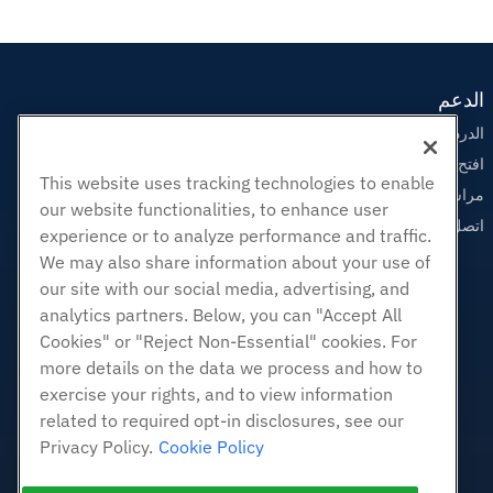
الدعم
الدردشة الحية معنا
افتح تذكرة الدعم
This website uses tracking technologies to enable
مراسلتنا على البريد الاليكتروني
our website functionalities, to enhance user
اتصل بنا (888) 404-1279
experience or to analyze performance and traffic.
We may also share information about your use of
our site with our social media, advertising, and
analytics partners. Below, you can "Accept All
Cookies" or "Reject Non-Essential" cookies. For
more details on the data we process and how to
exercise your rights, and to view information
related to required opt-in disclosures, see our
Privacy Policy.
Cookie Policy