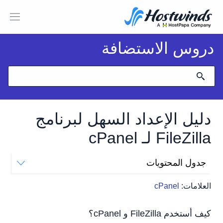
دروس الاستضافة
دليل الإعداد السهل لبرنامج
FileZilla لـ cPanel
جدول المحتويات
كيف أستخدم FileZilla و cPanel؟
العلامات:
cPanel
قم بإنشاء حساب FTP الخاص بك
كيف أقوم بتوصيل Filezilla بـ cPanel؟
كيف أستخدم FileZilla و cPanel؟
تكوين Filezilla يدويا