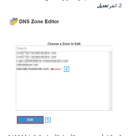
انقر
تعديل