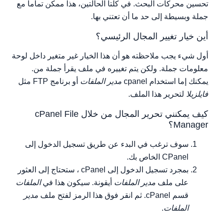
تحسين محركات البحث. في كلتا الحالتين، هذا ممكن تماما مع
جملة وبسيطة إلى حد ما أن تعتني بها.
أين خيار تغيير المجال الرئيسي؟
أول شيء يجب ملاحظته هو أن هذا الخيار غير متغير داخل لوحة
معلومات جملة. ولكن يتم تغييره في ملف يقرأ جملة من.
يمكنك إما استخدام cpanel
مدير الملفات
أو برنامج FTP مثل
فايلزيلا
لتحرير هذا الملف.
كيف يمكنني تحرير المجال من خلال cPanel File
Manager؟
سوف ترغب في البدء عن طريق تسجيل الدخول إلى
CPanel الخاص بك.
بمجرد تسجيل الدخول إلى cPanel ، ستحتاج إلى العثور
على ملف
مدير الملفات
أيقونة. سيكون هذا في
الملفات
قسم cPanel. ثم انقر فوق هذا الرمز لفتح ملف
مدير
الملفات
.