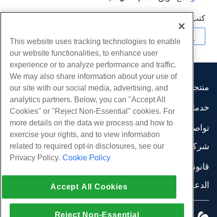
كتب بواسطة
Hostwinds Team
/
أبريل 3, 2018
نسخ URL
This website uses tracking technologies to enable
our website functionalities, to enhance user
experience or to analyze performance and traffic.
We may also share information about your use of
منتجات
our site with our social media, advertising, and
analytics partners. Below, you can "Accept All
استضافة الموقع
خدمات
Cookies" or "Reject Non-Essential" cookies. For
استضافة الأعمال
هجرات الموقع
more details on the data we process and how to
موزع استضافة
تواصل اجتماعي
exercise your rights, and to view information
موزع العلامة البيضاء
وثائق المنتج
شركة
related to required opt-in disclosures, see our
إدارة لينكس VPS
دروس
Privacy Policy.
Cookie Policy
معلومات عنا
لينكس غير المدارة VPS
قانوني
مدونة
اتصل بنا
ويندوز تدار VPS
شروط الخدمة
الدعم
مراكز البيانات
Accept All Cookies
نوافذ غير مُدارة VPS
سياسة الخصوصية
صحافة
الدردشة الحية معنا
خوادم السحابة
تطبيق القانون
إنضم لبرنامج
افتح تذكرة الدعم
Reject Non-Essential
موازن التحميل