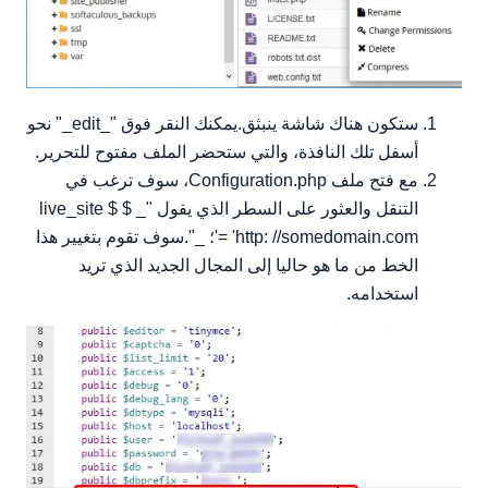
ستكون هناك شاشة ينبثق.يمكنك النقر فوق "_edit_" نحو
أسفل تلك النافذة، والتي ستحضر الملف مفتوح للتحرير.
مع فتح ملف Configuration.php، سوف ترغب في
التنقل والعثور على السطر الذي يقول "_ $ $ live_site
= 'http: //somedomain.com'؛ _".سوف تقوم بتغيير هذا
الخط من ما هو حاليا إلى المجال الجديد الذي تريد
استخدامه.