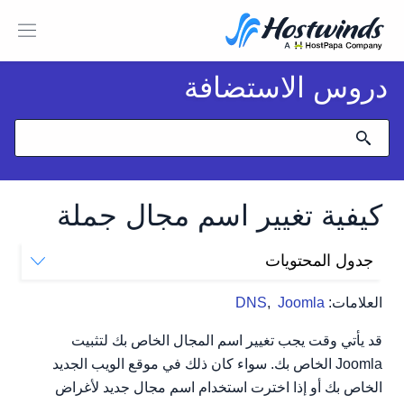
دروس الاستضافة
كيفية تغيير اسم مجال جملة
جدول المحتويات
أين خيار تغيير المجال الرئيسي؟
العلامات:
Joomla
,
DNS
كيف يمكنني تحرير المجال من خلال cPanel File Manager؟
هل يجب علي القيام بذلك من خلال cPanel؟
قد يأتي وقت يجب تغيير اسم المجال الخاص بك لتثبيت
Joomla الخاص بك. سواء كان ذلك في موقع الويب الجديد
الخاص بك أو إذا اخترت استخدام اسم مجال جديد لأغراض