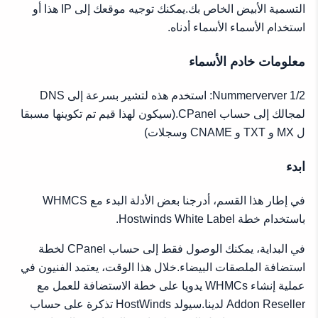
التسمية الأبيض الخاص بك.يمكنك توجيه موقعك إلى IP هذا أو
استخدام الأسماء الأسماء أدناه.
معلومات خادم الأسماء
Nummerverver 1/2: استخدم هذه لتشير بسرعة إلى DNS
لمجالك إلى حساب CPanel.(سيكون لهذا قيم تم تكوينها مسبقا
ل MX و TXT و CNAME وسجلات)
ابدء
في إطار هذا القسم، أدرجنا بعض الأدلة البدء مع WHMCS
باستخدام خطة Hostwinds White Label.
في البداية، يمكنك الوصول فقط إلى حساب CPanel لخطة
استضافة الملصقات البيضاء.خلال هذا الوقت، يعتمد الفنيون في
عملية إنشاء WHMCs يدويا على خطة الاستضافة للعمل مع
Addon Reseller لدينا.سيولد HostWinds تذكرة على حساب