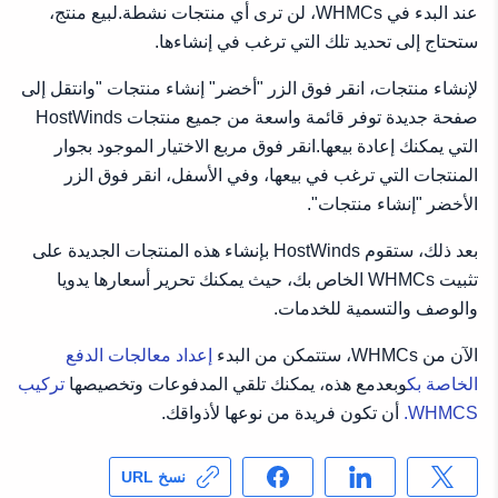
عند البدء في WHMCs، لن ترى أي منتجات نشطة.لبيع منتج،
ستحتاج إلى تحديد تلك التي ترغب في إنشاءها.
لإنشاء منتجات، انقر فوق الزر "أخضر" إنشاء منتجات "وانتقل إلى
صفحة جديدة توفر قائمة واسعة من جميع منتجات HostWinds
التي يمكنك إعادة بيعها.انقر فوق مربع الاختيار الموجود بجوار
المنتجات التي ترغب في بيعها، وفي الأسفل، انقر فوق الزر
الأخضر "إنشاء منتجات".
بعد ذلك، ستقوم HostWinds بإنشاء هذه المنتجات الجديدة على
تثبيت WHMCs الخاص بك، حيث يمكنك تحرير أسعارها يدويا
والوصف والتسمية للخدمات.
الآن من WHMCs، ستتمكن من البدء
إعداد معالجات الدفع
الخاصة بك
وبعدمع هذه، يمكنك تلقي المدفوعات وتخصيصها
تركيب
WHMCS.
أن تكون فريدة من نوعها لأذواقك.
نسخ URL