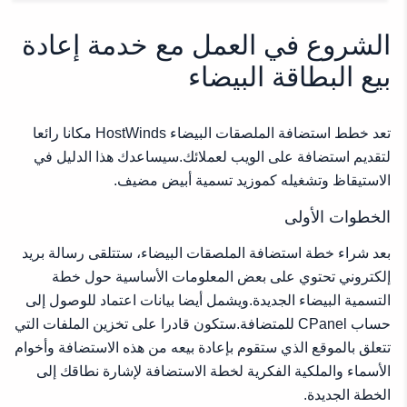
الخطوات الأولى
معلومات خدمة الاستضافة الجديدة
الشروع في العمل مع خدمة إعادة
معلومات الخادم
بيع البطاقة البيضاء
معلومات خادم الأسماء
ابدء
تعد خطط استضافة الملصقات البيضاء HostWinds مكانا رائعا
الحصول على WHMCS Reseller API Key الخاص بك
لتقديم استضافة على الويب لعملائك.سيساعدك هذا الدليل في
كيفية استخدام Addon HostWinds Reseller
الاستيقاظ وتشغيله كموزيد تسمية أبيض مضيف.
إنشاء منتج جديد
الخطوات الأولى
بعد شراء خطة استضافة الملصقات البيضاء، ستتلقى رسالة بريد
إلكتروني تحتوي على بعض المعلومات الأساسية حول خطة
التسمية البيضاء الجديدة.ويشمل أيضا بيانات اعتماد للوصول إلى
حساب CPanel للمتضافة.ستكون قادرا على تخزين الملفات التي
تتعلق بالموقع الذي ستقوم بإعادة بيعه من هذه الاستضافة وأخوام
الأسماء والملكية الفكرية لخطة الاستضافة لإشارة نطاقك إلى
الخطة الجديدة.