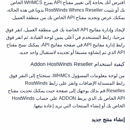
افترض أنك بحاجة إلى تغيير مفتاح API بمزج WHMCS الخاص
بك أو تثبيت RostWinds Whmcs Reseller يدويا.في هذه الحالة،
يمكنك عرض وتجديد مفتاح API الخاص بك من منطقة العميل.
لإيجاد وإدارة مفاتيح API الخاصة بك في منطقة العميل، انقر فوق
مرحبا، رابط المستخدم في أعلى يمين لوحة القيادة، ثم انقر فوق
رابط إدارة مفاتيح API.في صفحة مفاتيح API، يمكنك نسخ مفتاح
API الذي تم إنشاؤه مسبقا أو تجديده لاستقبال واحد جديد.
كيفية استخدام Addon HostWinds Reseller
من لوحة معلومات المسؤول WHMCs، ستحتاج إلى النقر فوق
رابط المنسدلة الإضافات وانقر على رابط RostWinds
Reselles.قم بذلك يوجهك إلى صفحة حيث يمكنك تحديث مفتاح
API الخاص بك الذي يربط ADDON على حساب HostWinds
الخاص بك أو إنشاء المنتجات التي تريد إعادة بيعها.
إنشاء منتج جديد