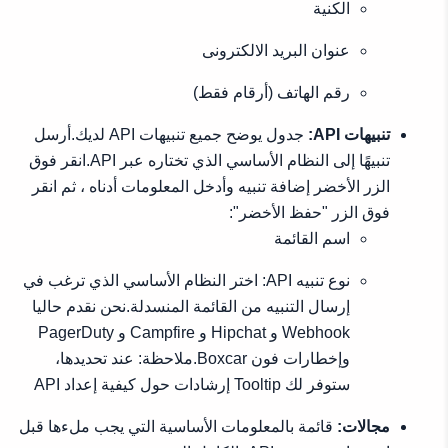
الكنية
عنوان البريد الالكترونى
رقم الهاتف (أرقام فقط)
تنبيهات API:
جدول يوضح جميع تنبيهات API لديك.أرسل
تنبيهًا إلى النظام الأساسي الذي تختاره عبر API.انقر فوق
الزر الأخضر إضافة تنبيه وأدخل المعلومات أدناه ، ثم انقر
فوق الزر "حفظ الأخضر":
اسم القائمة
نوع تنبيه API: اختر النظام الأساسي الذي ترغب في
إرسال التنبيه من القائمة المنسدلة.نحن نقدم حاليا
Webhook و Hipchat و Campfire و PagerDuty
وإخطارات فون Boxcar.ملاحظة: عند تحديدها،
ستوفر لك Tooltip إرشادات حول كيفية إعداد API
مجالات:
قائمة بالمعلومات الأساسية التي يجب ملءها قبل