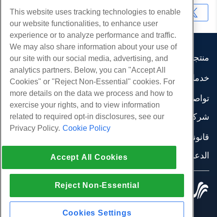
This website uses tracking technologies to enable
نسخ URL
our website functionalities, to enhance user
experience or to analyze performance and traffic.
We may also share information about your use of
منتجات
our site with our social media, advertising, and
analytics partners. Below, you can "Accept All
استضافة الموقع
خدمات
Cookies" or "Reject Non-Essential" cookies. For
استضافة الأعمال
هجرات الموقع
more details on the data we process and how to
موزع استضافة
تواصل اجتماعي
exercise your rights, and to view information
موزع العلامة البيضاء
وثائق المنتج
شركة
related to required opt-in disclosures, see our
إدارة لينكس VPS
دروس
Privacy Policy.
Cookie Policy
معلومات عنا
لينكس غير المدارة VPS
قانوني
مدونة
اتصل بنا
ويندوز تدار VPS
شروط الخدمة
الدعم
مراكز البيانات
Accept All Cookies
نوافذ غير مُدارة VPS
سياسة الخصوصية
صحافة
الدردشة الحية معنا
خوادم السحابة
تطبيق القانون
إنضم لبرنامج
افتح تذكرة الدعم
موازن التحميل
Reject Non-Essential
© 2010-2026 Hostwinds, أ HostPapa Inc. شركة.
اتفاقية الشراكة
مراسلتنا على البريد الاليكتروني
كل الحقوق محفوظة.
تخزين الكتلة
اتصل بنا (888) 404-1279
تخزين الكائنات
Cookies Settings