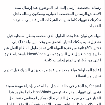
رسالة مخصصة: أرسل إليك في الموضوع عند إرسال تنبيه
الانتعاش.الرسائل المخصصة اختيارية وستكون رسالة داخل
تذكرتك / تنبيهك كلما تنبيهات الشيكات المراقبة إلى استرداد
الخدمات.
مهلة في ثوان: هذا يحدد الطول الذي تفحصه ينتظر استجابة قبل
تشغيل تنبيه.يمكنك اختيار التحقق من وقت بين واحد (1) إلى
ثلاثين (30) ثانية من فترة المهلة التي تحدد طول انقطاع النقل عن
طريق ping فشل قبل النشوة.توصي HostWinds باستخدام فترة
أعلى من 2-3 ثوان لمنع إيجابيات كاذبة.
إعادة المحاولة: مبلغ محدد من عدة مرات يؤدي الشيك قبل تقديم
تحذير من انقطاع.
افتح تذكرة الدعم في حالة الفشل: ما لم تقم بإجراء مهمة معينة
تؤدي إلى تنبيهات مفرطة، توصي HostWinds دائما بظهور هذا
الخيار في نعم.من خلال القيام بذلك، يمكن لموظفي دعمنا حل
المشكلات بشكل استباقي.يضمن الإعداد بنعم أن التحقق الفاشل