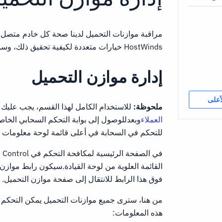
مراقبة موازنات التحميل لدينا صحة كل خادم متصل و
HostWinds خيارات متعددة لكيفية تحقيق ذلك، وسوف تظهر لك هذه المقالة كيفية القيام بذلك.
إدارة موازن التحميل
أعلى
ملحوظة:
للاستخدام الكامل لهذا القسم، يجب عليك تسجيل 
العملاء
وبعدللوصول إلى بوابة التحكم السحابي الخاص
للتحكم في السحابة في أعلى قائمة لوحة معلومات Portal Portal وانقر فوق ارتباط بوابة Cloud.
القائمة العلوية من لوحة القيادة.سيكون رابط موازن 
فوق هذا الرابط للانتقال إلى صفحة موازن التحميل.
من هنا، سترى جميع موازنات التحميل يمكن التحكم 
هذه المعلومات: