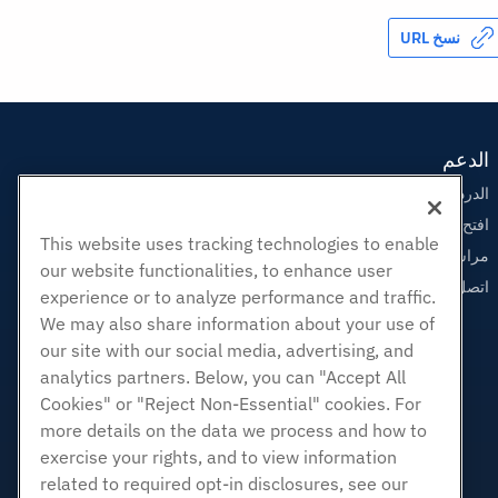
نسخ URL
الدعم
الدردشة الحية معنا
افتح تذكرة الدعم
This website uses tracking technologies to enable
مراسلتنا على البريد الاليكتروني
our website functionalities, to enhance user
اتصل بنا (888) 404-1279
experience or to analyze performance and traffic.
We may also share information about your use of
our site with our social media, advertising, and
analytics partners. Below, you can "Accept All
Cookies" or "Reject Non-Essential" cookies. For
more details on the data we process and how to
exercise your rights, and to view information
related to required opt-in disclosures, see our