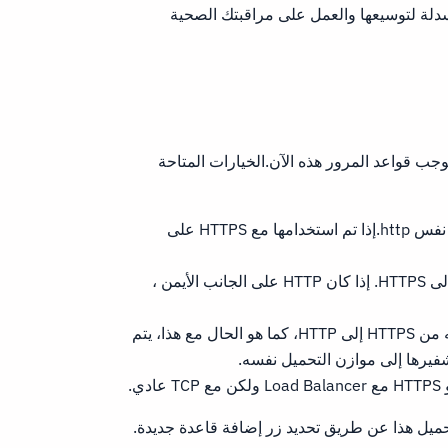
سدلة لتوسيعها والعمل على مراقبتك الصحية
جب قواعد المرور هذه الآن.الخيارات المتاحة
http: هذا سوف الطريق من HTTP، عادة إلى نفس http.إذا تم استخدامها مع HTTPS على
HTTPS: سيؤدي هذا إلى التوجيه من HTTPS إلى HTTPS. إذا كان HTTP على الجانب الأيمن ،
HTTPS W / SSL: يمكنك استخدام هذا بالتوجيه من HTTPS إلى HTTP، كما هو الحال مع هذا، يتم
حميل هذا عن طريق تحديد زر إضافة قاعدة جديدة.