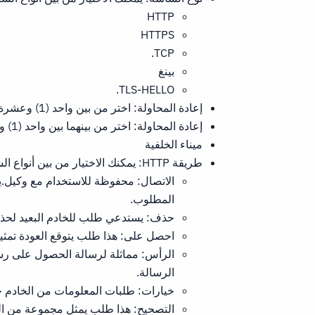
HTTP
HTTPS
TCP.
بينغ
TLS-HELLO.
إعادة المحاولة: اختر من بين واحد (1) وعشرة (10) إعادة المحاولة.
إعادة المحاولة: اختر من بينهما بين واحد (1) وعشرة (10) محاولات أسفل.
ميناء الخلفية
طريقة HTTP: يمكنك الاختيار من بين أنواع الشاشة المتاحة:
الاتصال: محفوظة للاستخدام مع وكيل.يس
المطلوب.
حذف: يستدعي طلب للخادم البعيد لحذف 
احصل على: هذا طلب يتوقع العودة تمثي
الرأس: مماثلة لرسالة الحصول على رسال
الرسالة.
خيارات: طلبات المعلومات من الخادم ح
التصحيح: هذا طلب يمثل مجموعة من ال