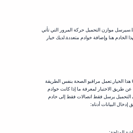
ا.سيرسل موازن التحميل حركة المرور التي تأتي
 عنوان IP واسم الخادم لهذا الخادم هنا وإضافة خوادم متعددة.لديك خيار
بشكل افتراضي، تعطيل HostWinds هذا الخيار.تعمل مراقبو الصحة بنفس الطريقة
 بها أنظمة مراقبة أنظمة HostWinds لدينا عن طريق الاختبار لمعرفة ما إذا كانت خوادم
التحميل يرسل فقط اتصالات فقط إلى خادم
اشة المتاحة: