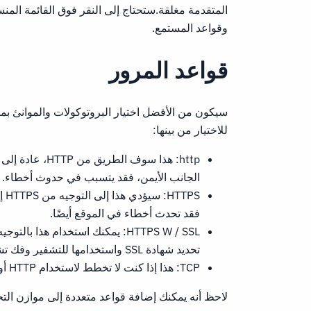
المتقدمة مغلقة.ستحتاج إلى النقر فوق القائمة المن
وقواعد المستمع.
قواعد المرور
سيكون من الأفضل اختيار البروتوكولات والموانئ بمو
للاختيار من بينها:
الجانب الأيمن، فقد يتسبب في حدوث أخطاء.
فقد تحدث أخطاء في الموقع أيضًا.
تحديد شهادة SSL واستخدامها للتشفير وفك تشفيرها إلى موازن التحميل نفسه.
TCP: هذا إذا كنت لا تخطط لاستخدام HTTP أو HTTPS مع Load Balancer ولكن مع TCP عادي.
لاحظ أنه يمكنك إضافة قواعد متعددة إلى موازن الت