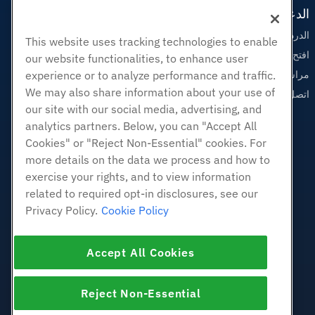
الدعم
الدردشة الحية معنا
This website uses tracking technologies to enable
افتح تذكرة الدعم
our website functionalities, to enhance user
مراسلتنا على البريد الاليكتروني
experience or to analyze performance and traffic.
We may also share information about your use of
اتصل بنا (888) 404-1279
our site with our social media, advertising, and
analytics partners. Below, you can "Accept All
Cookies" or "Reject Non-Essential" cookies. For
more details on the data we process and how to
exercise your rights, and to view information
related to required opt-in disclosures, see our
Privacy Policy.
Cookie Policy
Accept All Cookies
Reject Non-Essential