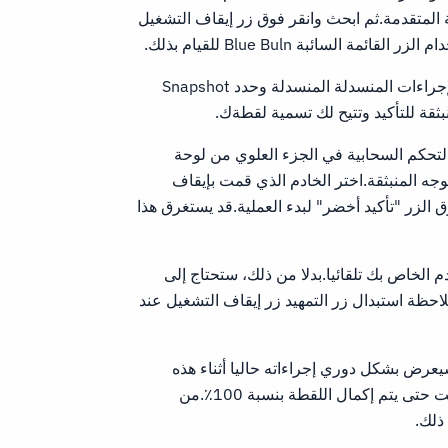
 المتقدمة.ثم ابحث وانقر فوق زر إيقاف التشغيل
السائبة Blue Buln للقيام بذلك.
بمجرد تشغيل مثيل، يمكنك إنشاء لقطة بأمان من الإجراءات المنسدلة المنسدلة وحدد Snapshot
التحكم السحابية في الجزء العلوي من لوحة
ه المنبثقة.اختر الخادم الذي قمت بإيقاف
الزر "تأكيد أخضر" لبدء العملية.قد يستغرق هذا
م الخاص بك تلقائيا.بدلا من ذلك، ستحتاج إلى
لاحظة استبدال زر التمهيد زر إيقاف التشغيل عند
يعرض بشكل دوري إجراءاته حاليا أثناء هذه
العملية.سترى الصورة في انتظار تحميل معظم الوقت حتى يتم إكمال اللقطة بنسبة 100٪.من
ذلك.