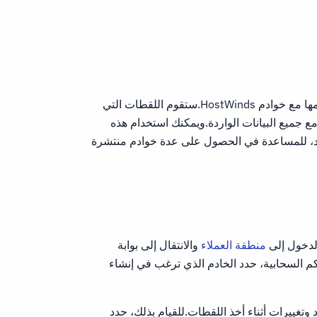
لقطة هي صورة مخصصة للخادم التي يمكن استخدامها مع خوادم HostWinds.ستقوم اللقطات التي
 جميع البيانات الواردة.ويمكنك استخدام هذه
من خادم موجود، للمساعدة في الحصول على عدة خوادم منتشرة
الدخول إلى
منطقة العملاء
والانتقال إلى بوابة
 السحابية، حدد الخادم الذي ترغب في إنشاء
تغييرات أثناء أخذ اللقطات.للقيام بذلك، حدد