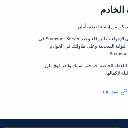
الخادم
تتمكن من إنشاء لقطة بأمان.
بمجرد القيام بذلك، انقر فوق الزر القائمة القائمة على الإجراءات الزرقاء وحدد Snapshot Server في
 البوابة السحابية وعلى طاولتك في الخوادم
للقطة الخاصة بك.اختر اسمك وانقر فوق الزر
لة لإكمالها.
نسخ URL