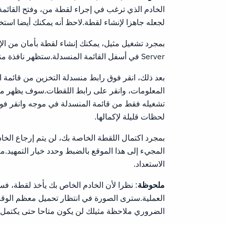
الخادم الذي ترغب في إجراء لقطة من، وفتح القائمة
لجعله جاهزا لإنشاء لقطة.لاحظ أنه يمكنك أيضا استخدام الزر القائمة 
Server في أسفل القائمة المنسدلة.ستظهر نافذة منبثقة للتأكيد وتتيح لك تسمية لقطةك.
بعد ذلك، انقر فوق رابط منسدلة التخزين من قائمة 
المعلومات، وانقر على رابط اللقطات.سوف يظهر موج
تشغيله فقط من قائمة المنسدلة في موجه وانقر فوق 
لحظات قليلة لإكمالها.
بمجرد اكتمال اللقطة الخاصة بك، لن يتم إرجاع الخاد
المجيء إلى هذا الموقع بالضبط وحدد خيار التمهيد.م
الاستعداد.
ملحوظة
: نظرا لأن الخادم الخاص بك يأخذ لقطة، فس
الضروري ملاحظة مثيلك لن يكون متاحا حتى يكتمل 