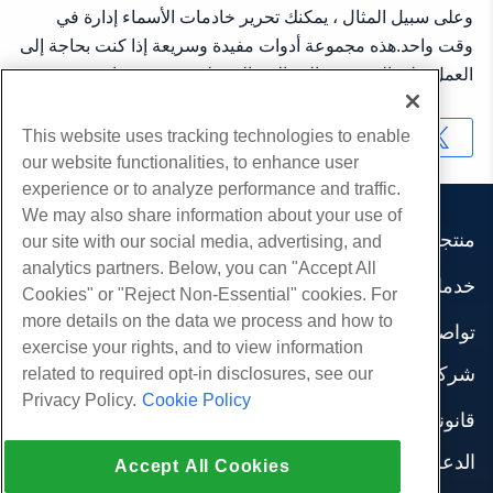
وعلى سبيل المثال ، يمكنك تحرير خادمات الأسماء إدارة في
وقت واحد.هذه مجموعة أدوات مفيدة وسريعة إذا كنت بحاجة إلى
العمل على العديد من المجالات النشطة في وقت واحد.
This website uses tracking technologies to enable
نسخ URL
our website functionalities, to enhance user
experience or to analyze performance and traffic.
We may also share information about your use of
منتجات
our site with our social media, advertising, and
analytics partners. Below, you can "Accept All
استضافة الموقع
خدمات
Cookies" or "Reject Non-Essential" cookies. For
استضافة الأعمال
هجرات الموقع
more details on the data we process and how to
موزع استضافة
تواصل اجتماعي
exercise your rights, and to view information
موزع العلامة البيضاء
وثائق المنتج
شركة
related to required opt-in disclosures, see our
إدارة لينكس VPS
دروس
Privacy Policy.
Cookie Policy
معلومات عنا
لينكس غير المدارة VPS
قانوني
مدونة
اتصل بنا
ويندوز تدار VPS
شروط الخدمة
الدعم
مراكز البيانات
Accept All Cookies
نوافذ غير مُدارة VPS
سياسة الخصوصية
صحافة