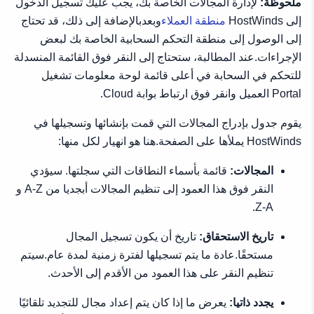
ملحوظة:
لإدارة المجالات الخاصة بك، يجب عليك تسجيل الدخول
إلى HostWinds
منطقة العملاء
وبعدبالإضافة إلى ذلك، قد تحتاج
إلى الوصول إلى منطقة التحكم السحابية الخاصة بك لبعض
الإجراءات.عند المطالبة، ستحتاج إلى النقر فوق القائمة المنسدلة
للتحكم في السحابة في أعلى قائمة لوحة معلومات تشغيل
Portal العميل وانقر فوق ارتباط بوابة Cloud.
يقوم جدول بإدراج المجالات التي قمت بإنشائها وتسجيلها في
HostWinds يملأها على الصفحة.هنا هو انهيار لكل منها:
المجالات:
قائمة بأسماء النطاقات التي سجلتها. سيؤدي
النقر فوق هذا العمود إلى تنظيم المجالات أبجديا من A-Z و
Z-A.
تاريخ الاستحقاق:
تاريخ أن يكون تسجيل المجال
مستحقًا.عادة ما يتم تسجيلها لفترة زمنية لمدة عام.سيتم
تنظيم النقر على هذا العمود من الأقدم إلى الأحدث.
يجدد ذاتيا:
يعرض ما إذا كان يتم إعداد مجال للتجديد تلقائيًا