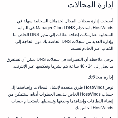
صفحة إدارة مجال واحدة
إدارة المجالات
إدارة القائمة المنسدلة
الإجراءات المنسدلة
أصبحت إدارة سجلات المجال لخدماتك السحابية سهلة في
نصائح مفيدة
HostWinds باستخدام Manager Cloud DNS في البوابة
السحابية. هنا يمكنك إضافة نطاقك إلى مدير DNS الخاص بنا
وإدارة العديد من سجلات DNS الخاصة بك دون الحاجة إلى
الذهاب عبر الخادم نفسه.
يرجى ملاحظة أن التغييرات في سجلات DNS يمكن أن تستغرق
ما يصل إلى 24 - 48 ساعة يتم نشرها وتعكسها عبر الإنترنت.
إدارة مجالاتك
توفر HostWinds طرق متعددة لإنشاء المجالات وإضافةها إلى
حساب HostWinds الخاص بك.بعد الخطوات أدناه، ستتمكن من
إنشاء النطاقات وإضافةها وحذفها وتسجيلها باستخدام حساب
HostWinds الخاص بك.