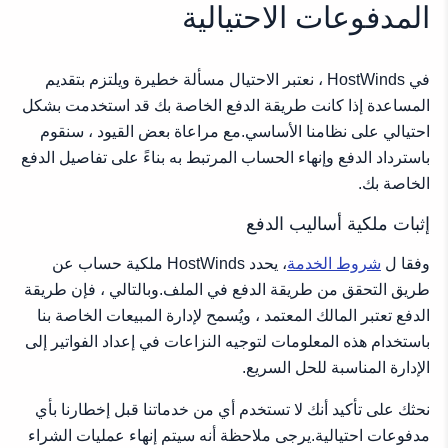
إثبات ملكية بطاقة الائتمان
المدفوعات الاحتيالية
إثبات ملكية PayPal
موارد ذات الصلة
في HostWinds ، نعتبر الاحتيال مسألة خطيرة ويلتزم بتقديم
المساعدة إذا كانت طريقة الدفع الخاصة بك قد استخدمت بشكل
احتيالي على نظامنا الأساسي.مع مراعاة بعض القيود ، سنقوم
باسترداد الدفع وإنهاء الحساب المرتبط به بناءً على تفاصيل الدفع
الخاصة بك.
إثبات ملكية أساليب الدفع
وفقا ل
شروط الخدمة
، يحدد HostWinds ملكية حساب عن
طريق التحقق من طريقة الدفع في الملف.وبالتالي ، فإن طريقة
الدفع تعتبر المالك المعتمد ، ويُسمح لإدارة المبيعات الخاصة بنا
باستخدام هذه المعلومات لتوجيه النزاعات في إعداد الفواتير إلى
الإدارة المناسبة للحل السريع.
نحثك على تأكيد أنك لا تستخدم أي من خدماتنا قبل إخطارنا بأي
مدفوعات احتيالية.يرجى ملاحظة أنه سيتم إنهاء عمليات الشراء