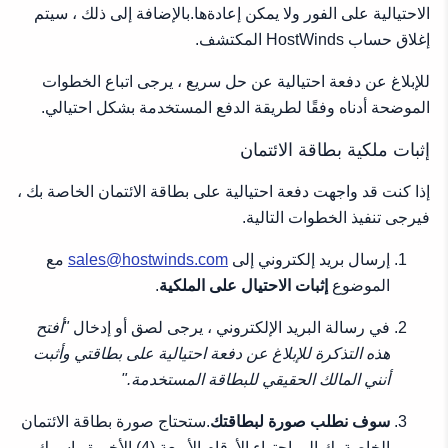
الاحتيالية على الفور ولا يمكن إعادةها.بالإضافة إلى ذلك ، سيتم
إغلاق حساب HostWinds المكتشف.
للإبلاغ عن دفعة احتيالية عن حل سريع ، يرجى اتباع الخطوات
الموضحة أدناه وفقًا لطريقة الدفع المستخدمة بشكل احتيالي.
إثبات ملكية بطاقة الائتمان
إذا كنت قد واجهت دفعة احتيالية على بطاقة الائتمان الخاصة بك ،
فيرجى تنفيذ الخطوات التالية.
إرسال بريد إلكتروني إلى
sales@hostwinds.com
مع
الموضوع
إثبات الاحتيال على الملكية
.
في رسالة البريد الإلكتروني ، يرجى لصق أو إدخال
"أفتح
هذه التذكرة للإبلاغ عن دفعة احتيالية على بطاقتي وأثبت
أنني المالك الحقيقي للبطاقة المستخدمة."
سوف نطلب صورة لبطاقتك
.ستحتاج صورة بطاقة الائتمان
الخاصة بك إلى احتواء الأرقام الأربعة (4) الأخيرة واسمك