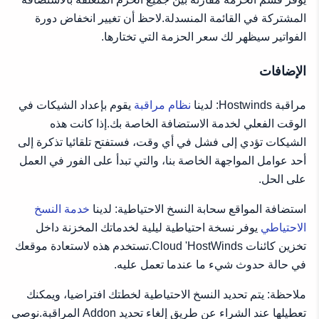
المشتركة في القائمة المنسدلة.لاحظ أن تغيير انخفاض دورة
الفواتير سيظهر لك سعر الحزمة التي تختارها.
الإضافات
مراقبة Hostwinds: لدينا
نظام مراقبة
يقوم بإعداد الشيكات في
الوقت الفعلي لخدمة الاستضافة الخاصة بك.إذا كانت هذه
الشيكات تؤدي إلى فشل في أي وقت، فستفتح تلقائيا تذكرة إلى
أحد عوامل المواجهة الخاصة بنا، والتي تبدأ على الفور في العمل
على الحل.
استضافة المواقع سحابة النسخ الاحتياطية: لدينا
خدمة النسخ
الاحتياطي
يوفر نسخة احتياطية ليلية لخدماتك المخزنة داخل
تخزين كائنات Cloud 'HostWinds.تستخدم هذه لاستعادة موقعك
في حالة حدوث شيء ما عندما تعمل عليه.
ملاحظة: يتم تحديد النسخ الاحتياطية لخطتك افتراضيا، ويمكنك
تعطيلها عند الشراء عن طريق إلغاء تحديد Addon المراقبة.نوصي