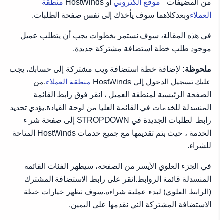
من المضيفات "
موقع الكتروني
أو HostWinds
منطقة
العملاء
وبعدكلاهما سوف يأخذك إلى نفس صفحة الطلبات.
في هذه المقالة، سوف نستمر بخطوات يجب أن يتطلب عميل
موجود طلب خطة استضافة مشتركة جديدة.
ملحوظة:
لإضافة خطة استضافة ويب مشتركة إلى حسابك، يجب
عليك تسجيل الدخول إلى HostWinds
منطقة العملاء
.من
الصفحة الرئيسية لمنطقة العميل ، انقر فوق رابط القائمة
المنسدلة للخدمات في القائمة العليا من لوحة القيادة.يؤدي تحديد
رابط الطلبات الجديدة في STROPDOWN إلى صفحة شراء
الخدمة ، حيث يتم تقديمها مع جميع خدمات HostWinds المتاحة
للشراء.
في الجزء العلوي الأيسر من الصفحة، سيظهر الفئات القائمة
المنسدلة قائمة الروابط.انقر على رابط الاستضافة المشترك
(الرابط العلوي) لبدء عملية شراءه.سوف تظهر خيارات خطة
الاستضافة المشتركة التي نقدمها على اليمين.