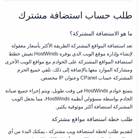
ما هو الاستضافة المشتركة؟
طلب خطة استضافة مواقع مشتركة
طلب حساب استضافة مشترك
استضافة المواقع الأساسية
استضافة المواقع المتقدمة
ما هو الاستضافة المشتركة؟
استضافة المواقع النهائية
تعد استضافة المواقع المشتركة الطريقة الأكثر بأسعار معقولة
معلومات العميل
لإنشاء وإدارة موقع الويب الذي يوفره HostWinds.تعيش خطط
نطاق
استضافة المواقع المشتركة على الخوادم مع مواقع الويب الأخرى
دورة الفواتير
ومشاركة الموارد معها.بالإضافة إلى ذلك، تلقي جميع الحزم
موقع
المشتركة حساب CPanel وعنوان IP مخصص.
صفقة
الإضافات
يتمتع خوادم HostWinds في وقت طويل، ويتم إجراء جميع صيانة
معلومات الدفع
الخادم بواسطة مسؤولي أنظمة HostWinds، مما يجعل الويب
المشتركة استضافة أكثر موثوقية بكثير.
طلب خطة استضافة مواقع مشتركة
لتقديم طلب لخطة استضافة ويب مشتركة ، يمكنك البدء من أي