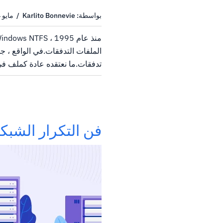
بواسطة: Karlito Bonnevie / مايو 24, 2022
افتراضي.دفق البيانات الافترا
البيانات الذي لم يكشف عن اسمه؟النظر في S
فن التكرار الشبك