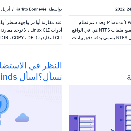
بواسطة: Karlito Bonnevie / أبريل 29, 2022
منذ عام 1995 ، Microsoft Windows NTFS وقد دعم نظام
الملفات التدفقات.في الواقع ، جميع ملفات NTFS هي في الواقع
تدفقات.ما نعتقده عادة كملف في NTFS يسمى بدقة دفق بيانات
ضي لم يكشف عن اسمه.ما هو دفق
NTF تنسيق اسم...
معالجة دفق النص مطلوب غالبًا ل
النظر في الاستضاف
ة
تسأل؟اسأل HostWinds.