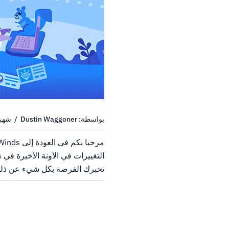
بواسطة: Dustin Waggoner / شهر نوفمبر 10, 2021
HostWinds مع رؤية واحد
استضافة متفوقة بتكلفة معقولة ل
تتوقف...