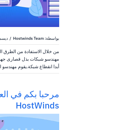
بواسطة: Hostwinds Team / ديسمبر 21, 2021
من خلال الاستفادة من الطرق الم
مهندسو شبكات بذل قصارى جهده
أبدا انقطاع شبكة.يقوم مهندسو ا
إنشاء مسارات اتصال متعددة لإنش
مثل جهاز توجيه إلى خادم.باختصا
مرحبا بكم في الع
HostWinds