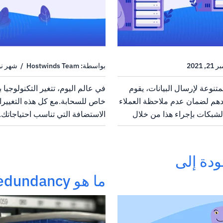
بواسطة: Hostwinds Team / شهر نوفمبر 24, 2021
تنوعة لإرسال البيانات، يقوم
في عالم اليوم، تتغير التكنولوجي
م لضمان عدم ملاحظة العملاء
خاص للسحابة.مع كل هذه التغيير
لشبكات بإجراء هذا من خلال
الاستضافة التي تناسب احتياجاتك
اء اتصالات بين نقاط البيانات،
لاستضافة موقع الويب الخاص بك 
ر، نسمي هذه...
مكان آخر، فهناك العديد من الأشيا
ودة إلى
ما هو Network Redundancy؟