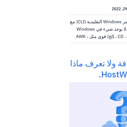
عند مقارنة أوامر واجهة سطر أوامر Windows التقليدية (CLI) مع
أدوات Linux CLI ، لا توجد مقارنة.لا يوجد شيء في Windows
CLI التقليدية (CD ، DIR ، COPY ، DEL ، إلخ) قوي مثل AWK ،
SED ، HEAD ، TEL ، TSORT ، UNIQ ، SPLIT ، إلخ.CLI هي أن
لحصول على...
ة ولا تعرف ماذا