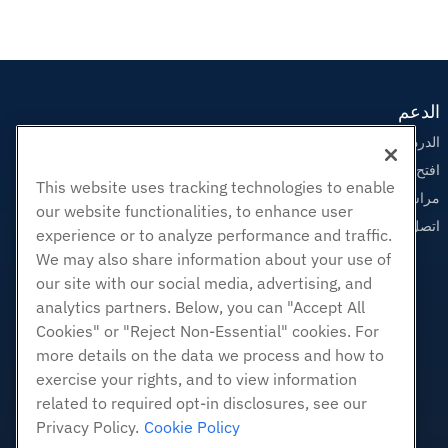
الدعم
الدردشة الحية معنا
افتح تذكرة الدعم
This website uses tracking technologies to enable
مراسلتنا على البريد الاليكتروني
our website functionalities, to enhance user
اتصل بنا (888) 404-1279
experience or to analyze performance and traffic.
We may also share information about your use of
our site with our social media, advertising, and
analytics partners. Below, you can "Accept All
Cookies" or "Reject Non-Essential" cookies. For
more details on the data we process and how to
exercise your rights, and to view information
related to required opt-in disclosures, see our
Privacy Policy.
Cookie Policy