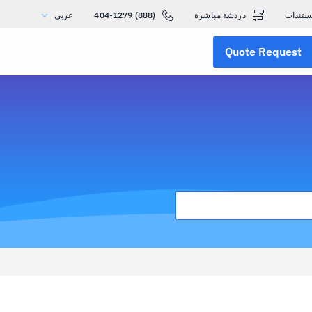
ستندات
دردشة مباشرة
(888) 404-1279
عربى
Quote Request