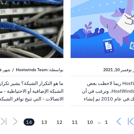
بواسطة: Hostwinds Team / شهر فبراير 8, 2020
مرحبا بكم في العودة إلى HostWinds ربما لاحظت بعض
ما هو التكرار الشبكة؟ يشير تكرار
التغييرات في الآونة الأخيرة في HostWinds، ونرغب في أن
الشبكة الإضافية أو الاحتياطية - مث
تخبرك الفرصة بكل شيء عن ذلك.في عام 2010 تم إنشاء
الاتصالات - التي تتيح توافر الشب
ة.كانت تلك الرؤية هي توفير خدمة
الإخفاقات أو الاضطرابات. على سب
لعالم.ومع ذلك، فإن رغبتنا لم
جهاز توجيه ، فسيتولى نظام زائد عل
14
13
12
11
10
1
...