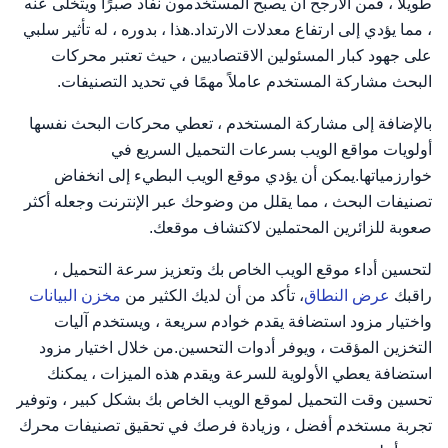
طويلاً ، فمن الأرجح أن يصبح المستخدمون نفاد صبرًا ويتخلى عنه
، مما يؤدي إلى ارتفاع معدلات الارتداد.هذا ، بدوره ، له تأثير سلبي
على جهود كبار المسئولين الاقتصاديين ، حيث تعتبر محركات
البحث مشاركة المستخدم عاملاً مهمًا في تحديد التصنيفات.
بالإضافة إلى مشاركة المستخدم ، تعطي محركات البحث نفسها
أولويات مواقع الويب بسرعات التحميل السريع في
خوارزمياتها.يمكن أن يؤدي موقع الويب البطيء إلى انخفاض
تصنيفات البحث ، مما يقلل من وضوحك عبر الإنترنت وجعله أكثر
صعوبة للزائرين المحتملين لاكتشاف موقعك.
لتحسين أداء موقع الويب الخاص بك وتعزيز سرعة التحميل ،
راقبك
عرض النطاق
، تأكد من أن لديك الكثير من
مخزن البيانات
واختيار مزود استضافة يقدم خوادم سريعة ، ويستخدم آليات
التخزين المؤقت ، ويوفر أدوات التحسين.من خلال اختيار مزود
استضافة يعطي الأولوية للسرعة ويقدم هذه الميزات ، يمكنك
تحسين وقت التحميل لموقع الويب الخاص بك بشكل كبير ، وتوفير
تجربة مستخدم أفضل ، وزيادة فرصك في تحقيق تصنيفات محرك