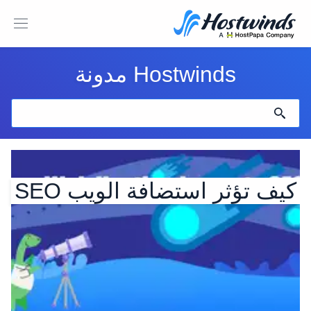
Hostwinds مدونة
كيف تؤثر استضافة الويب SEO