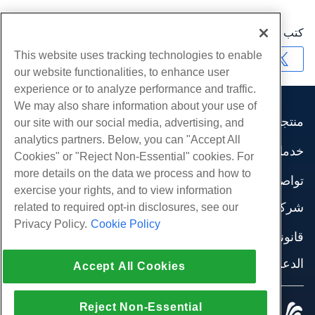
كتب بواسطة
Hostwinds Team
/
يونيو 14, 2023
This website uses tracking technologies to enable
نسخ URL
our website functionalities, to enhance user
experience or to analyze performance and traffic.
We may also share information about your use of
منتجات
our site with our social media, advertising, and
analytics partners. Below, you can "Accept All
استضافة الموقع
خدمات
Cookies" or "Reject Non-Essential" cookies. For
استضافة الأعمال
هجرات الموقع
more details on the data we process and how to
موزع استضافة
تواصل اجتماعي
exercise your rights, and to view information
موزع العلامة البيضاء
وثائق المنتج
شركة
related to required opt-in disclosures, see our
إدارة لينكس VPS
دروس
Privacy Policy.
Cookie Policy
معلومات عنا
لينكس غير المدارة VPS
قانوني
مدونة
اتصل بنا
ويندوز تدار VPS
شروط الخدمة
الدعم
مراكز البيانات
Accept All Cookies
نوافذ غير مُدارة VPS
سياسة الخصوصية
صحافة
الدردشة الحية معنا
خوادم السحابة
تطبيق القانون
إنضم لبرنامج
افتح تذكرة الدعم
Reject Non-Essential
موازن التحميل
© 2010-2026 Hostwinds, أ HostPapa Inc. شركة.
اتفاقية الشراكة