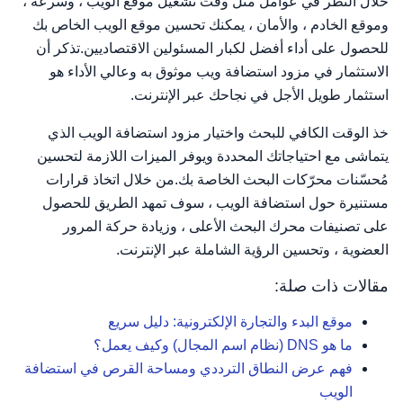
خلال النظر في عوامل مثل وقت تشغيل موقع الويب ، وسرعة ،
وموقع الخادم ، والأمان ، يمكنك تحسين موقع الويب الخاص بك
للحصول على أداء أفضل لكبار المسئولين الاقتصاديين.تذكر أن
الاستثمار في مزود استضافة ويب موثوق به وعالي الأداء هو
استثمار طويل الأجل في نجاحك عبر الإنترنت.
خذ الوقت الكافي للبحث واختيار مزود استضافة الويب الذي
يتماشى مع احتياجاتك المحددة ويوفر الميزات اللازمة لتحسين
مُحسّنات محرّكات البحث الخاصة بك.من خلال اتخاذ قرارات
مستنيرة حول استضافة الويب ، سوف تمهد الطريق للحصول
على تصنيفات محرك البحث الأعلى ، وزيادة حركة المرور
العضوية ، وتحسين الرؤية الشاملة عبر الإنترنت.
مقالات ذات صلة:
موقع البدء والتجارة الإلكترونية: دليل سريع
ما هو DNS (نظام اسم المجال) وكيف يعمل؟
فهم عرض النطاق الترددي ومساحة القرص في استضافة
الويب