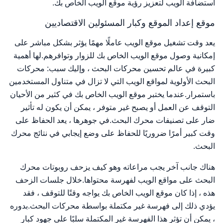
استضافة الويب لتعزيز رؤية موقع الويب الخاص بك.
موقع إعداد الموقع وكبار المسئولين الاقتصاديين
يعد وقت تشغيل موقع الويب عاملًا مهمًا يؤثر بشكل مباشر على
إمكانية وصول موقع الويب الخاص بك للزوار وتوافرهم.لها أهمية
كبيرة في عالم تحسين محركات البحث ، وإليك سبب: محركات
البحث الأولوية لمواقع الويب التي لا تزال في متناول المستخدمين
باستمرار.عندما يختبر موقع الويب الخاص بك في كثير من الأحيان
التوقف عن العمل أو يصبح غير متوفر ، يمكن أن يكون له تأثير
ضار على تصنيفات محرك البحث.في جوهرها ، يعد الحفاظ على
وقت كبير أمرًا ضروريًا للحفاظ على وضع إيجابي في نتائج محرك
البحث.
هناك جانب آخر يجب مراعاته وهو كيف يزحف روبوتات محرك
البحث على مواقع الويب لفهرسة محتواها.خلال جلسات الزحف
هذه ، إذا كان موقع الويب الخاص بك يواجه وقتًا للتوقف ، فقد
يؤدي ذلك إلى فهرسة غير مكتملة بواسطة محركات البحث.بدوره
، يمكن أن تؤثر هذا الفهرسة غير المكتملة سلبًا على جهود كبار