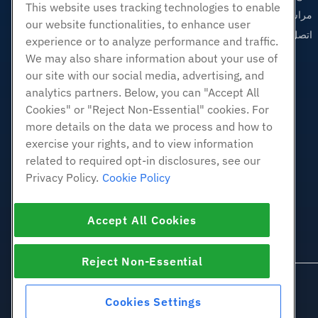
This website uses tracking technologies to enable
مراسلتنا على البريد الاليكتروني
our website functionalities, to enhance user
اتصل بنا (888) 404-1279
experience or to analyze performance and traffic.
We may also share information about your use of
our site with our social media, advertising, and
analytics partners. Below, you can "Accept All
Cookies" or "Reject Non-Essential" cookies. For
more details on the data we process and how to
exercise your rights, and to view information
related to required opt-in disclosures, see our
Privacy Policy.
Cookie Policy
Accept All Cookies
Reject Non-Essential
Cookies Settings