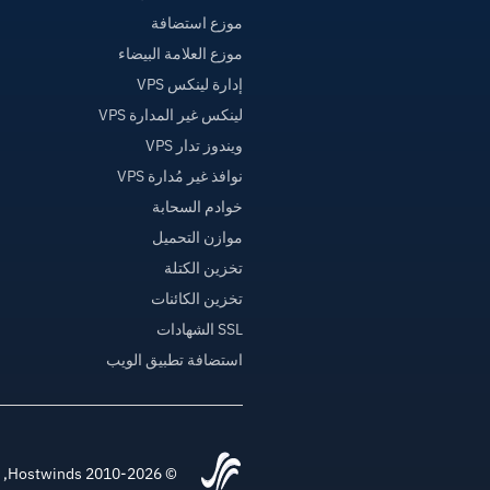
موزع استضافة
موزع العلامة البيضاء
إدارة لينكس VPS
لينكس غير المدارة VPS
ويندوز تدار VPS
نوافذ غير مُدارة VPS
خوادم السحابة
موازن التحميل
تخزين الكتلة
تخزين الكائنات
SSL الشهادات
استضافة تطبيق الويب
© 2010-2026 Hostwinds, أ HostPapa Inc. شركة.جميع الحقوق محفوظة.