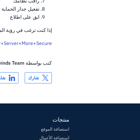
راقب نظامك
تفعيل جدار الحماية
ابق على اطلاع
إذا كنت ترغب في رؤية الم
ur+Server+More+Secure
كتب بواسطة
inds Team
شارك
شار
منتجات
استضافة الموقع
استضافة الأعمال