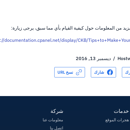
زيد من المعلومات حول كيفية القيام بأي مما سبق، يرجى زيارة:
s://documentation.cpanel.net/display/CKB/Tips+to+Make+Yo
Hostw
/
ديسمبر 13, 2016
ك
شارك
نسخ URL
خدمات
شركة
هجرات الموقع
معلومات عنا
اتصل بنا