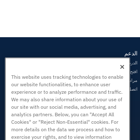
الدعم
الدردشة الحية معنا
افتح تذكرة الدعم
This website uses tracking technologies to enable
مراسلتنا على البريد الاليكتروني
our website functionalities, to enhance user
اتصل بنا (888) 404-1279
experience or to analyze performance and traffic.
We may also share information about your use of
our site with our social media, advertising, and
analytics partners. Below, you can "Accept All
Cookies" or "Reject Non-Essential" cookies. For
more details on the data we process and how to
exercise your rights, and to view information