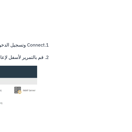
1.Connect وتسجيل الدخول إلى WHM باستخدام IP، وإذا تم تعيين SSL، 2087.
2. قم بالتمرير لأسفل لإعادة تشغيل الخدمات وانقر فوقه أو إدخال "خدمات إعادة التشغيل" إلى شريط البحث.