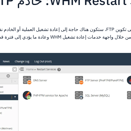
WHM Rest: خادم FTP
عادة ما يتم إجراء تغيير على تكوين FTP، ستكون هناك حاجة إلى إعادة تشغيل العملية أ