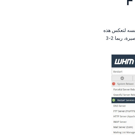
و الخادم نفسه لتعكس هذه
التغييرات.يمكن إجراء هذا من خلال واجهة خدمات إعادة تشغيل WHM وعادة ما يؤدي إلى فترة قصيرة، ربما 2-3