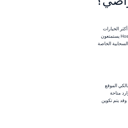
راضي؟
كثر الخيارات
التي تم البحث عنها هي الخوادم الخاصة الافتراضية أو استضافة VPS أن العديد من عملاء HostWinds يستمتعون
ابة التحكم السحابية الخاصة
مالكي الموقع
شكل مستقل ولديه موارد متاحة
خدام في أي وقت.تتمتع إدارة الويب بالقدرة على تثبيت أنظمة تشغيل مختلفة على كل VPS، وقد يتم تكوين