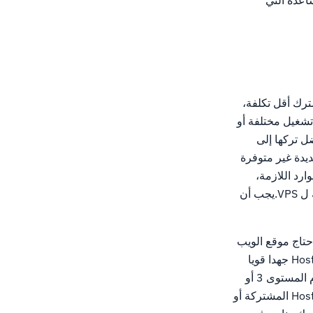
اسب لبيئة سحابة الأولى، ويمنحك HostWinds المدار VPS المساعدة التي
رك أقل تكلفة،
تشغيل مختلفة أو
ل تركها إلى
يدة غير متوفرة
ن ينظر إلى الموارد اللازمة،
عملية الترقية، ومتطلبات التطبيق، وعدد الحسابات اللازمة على كل خادم لتحديد الموارد المناسبة ل VPS.يجب أن
افة VPS.إنها مشكلة جيدة إذا احتاج موقع الويب
الخاص بك إلى مزيد من الموارد من استضافة مشتركة أو تجارية يمكن أن توفر لك، ويقدم HostWinds جهدا قويا
لمساعدتك في الاستمرار في النمو وتكون ناجحا.نجعل الترحيل سهلة لك إلى خادم VPS، واستخدام المستوى 3 أو
المستوى 4 مع ترخيص CPanel يجب أن يكون مألوفا إلى حد كبير معظم عملاء استضافة HostWinds المشتركة أو