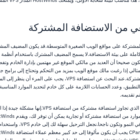
VPS لديك مع HostWinds، هذا من
عي من الاستضافة المشتركة
المشتركة على مواقع الويب الصغيرة المتوسطة.قد يكون المضيف المشت
كاملة على بيئة الاستضافة.لا يسمح المضيف المشترك باستخدام أنظمة 
ن صحيحا أن العديد من مالكي الموقع غير مهتمين بإدارة الخادم وتفض
الي إذا رغبت مالك موقع الويب بمزيد من التحكم وتحتاج إلى برامج جد
في بيئة استضافة مواقع مشتركة.عند البحث عن استضافة VPS، يجب على المرء أ
م تقديمه.
سوف يستفيد موقع الويب الذي تجاوز استضافة مشتركة من استض