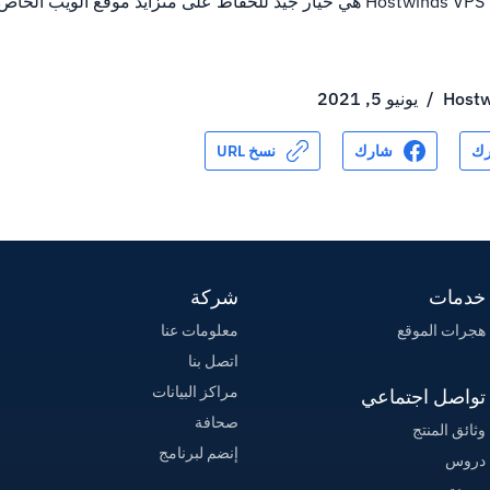
الأعمال المشتركة.خدمات Hostwinds VPS هي خيار جيد للحفاظ على متزايد موقع الو
Hostw
/
يونيو 5, 2021
ك
شارك
نسخ URL
خدمات
شركة
هجرات الموقع
معلومات عنا
اتصل بنا
مراكز البيانات
تواصل اجتماعي
صحافة
وثائق المنتج
إنضم لبرنامج
دروس