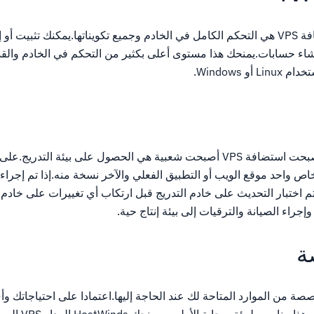
الاستفادة الرئيسية لاستضافة VPS هي التحكم الكامل في الخادم وجميع تكويناتها.يمكنك تثبيت
إنشاء حسابات.يمنحك هذا مستوى أعلى بكثير من التحكم في الخادم وا
و Windows.
واحدة من الأسباب التي أصبحت استضافة VPS أصبحت شعبية هي الحصول على بيئة التد
ص واحد موقع الويب أو التطبيق الفعلي والآخر نسخة منه.إذا تم إجرا
يتم اختبار التحديث على خادم التدريج قبل ارتكاب أي تغييرات على خادم 
إجراء الصيانة والترقيات إلى بيئة إنتاج حية.
ة
 كمية مخصصة من الموارد المتاحة لك عند الحاجة إليها.اعتمادا على احتياجاتك