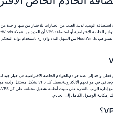
ضافة الخادم الخاص الافت
تضافة الويب، لديك العديد من الخيارات للاختيار من بينها.واحدة من أ
حقا باستخدام.حتى أفضل، يستوعب HostWinds من السهل البدء والإدارة باستخدام بو
قسم خادم فعلي واحد إلى عدة خوادم.الخوادم الخاصة الافتراضية هي خيار جيد ل
الذين يرغبون في التحكم الإضافي في مواقعهم الإلكترونية.يعمل كل VPS ب
للاست
ك إمكانية الوصول الكامل إلى الخادم.