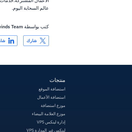
عالم السحابة اليوم.
كتب بواسطة
inds Team
شارك
شار
منتجات
استضافة الموقع
استضافة الأعمال
موزع استضافة
موزع العلامة البيضاء
إدارة لينكس VPS
لينكس غير المدارة VPS