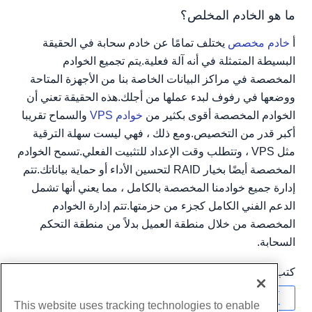
ما هو الخادم المخلص؟
أ
خادم مخصص
يختلف تمامًا عن خادم سحابة في الحقيقة
البسيطة المتمثلة في أنه آلة فعلية.يتم تجميع الخوادم
المخصصة في مراكز البيانات الخاصة بنا من الأجهزة المتاحة
ووضعها في رفوف لبدء عملها من أجلك.هذه الحقيقة تعني أن
الخوادم المخصصة أقوى بكثير من
خوادم VPS
والسماح تقريبا
أكبر قدر من التخصيص.ومع ذلك ، فهي ليست سهلة الترقية
مثل VPS ، وتتطلب وقت الإعداد للتثبيت الفعلي.تسمح الخوادم
المخصصة أيضًا بخيار RAID لتحسين الأداء أو حماية بياناتك.تتم
إدارة جميع خوادمنا المخصصة بالكامل ، مما يعني أنها تشمل
الدعم الفني الكامل كجزء من حزمتها.تتم إدارة الخوادم
المخصصة من خلال منطقة العميل بدلاً من منطقة التحكم
السحابة.
كتب بواسطة
Hostwinds Team
/
يونيو 5, 2021
نسخ URL
This website uses tracking technologies to enable