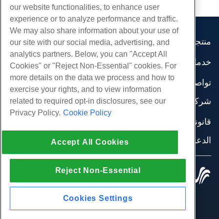
our website functionalities, to enhance user
experience or to analyze performance and traffic.
We may also share information about your use of
منتجات
our site with our social media, advertising, and
analytics partners. Below, you can "Accept All
استضافة الموقع
خدمات
Cookies" or "Reject Non-Essential" cookies. For
استضافة الأعمال
هجرات الموقع
more details on the data we process and how to
موزع استضافة
تواصل اجتماعي
exercise your rights, and to view information
موزع العلامة البيضاء
وثائق المنتج
شركة
related to required opt-in disclosures, see our
إدارة لينكس VPS
دروس
Privacy Policy.
Cookie Policy
معلومات عنا
لينكس غير المدارة VPS
قانوني
مدونة
اتصل بنا
ويندوز تدار VPS
شروط الخدمة
الدعم
مراكز البيانات
Accept All Cookies
نوافذ غير مُدارة VPS
سياسة الخصوصية
صحافة
الدردشة الحية معنا
خوادم السحابة
تطبيق القانون
إنضم لبرنامج
افتح تذكرة الدعم
Reject Non-Essential
موازن التحميل
© 2010-2026 Hostwinds, أ HostPapa Inc. شركة.
اتفاقية الشراكة
مراسلتنا على البريد الاليكتروني
كل الحقوق محفوظة.
تخزين الكتلة
اتصل بنا (888) 404-1279
تخزين الكائنات
Cookies Settings
SSL الشهادات