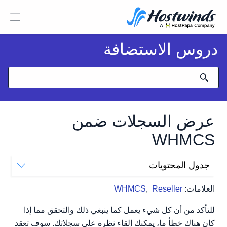
دروس الاستضافة
عرض السجلات ضمن
WHMCS
جدول المحتويات
أين تجد خيارات السجل في WHMCS
العلامات:
Reseller
,
WHMCS
سجل النشاطات
سجل المسؤول
للتأكد من أن كل شيء يعمل كما ينبغي ذلك والتحقق مما إذا
سجل الوحدة
كان هناك خطأ ما، يمكنك إلقاء نظرة على سجلاتك. سوف تعقد