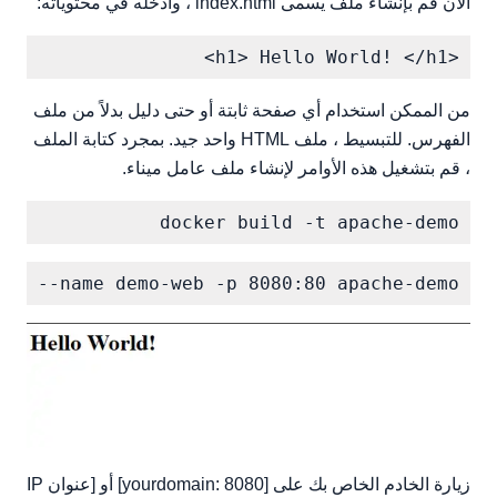
الآن قم بإنشاء ملف يسمى index.html ، وأدخله في محتوياته:
<h1> Hello World! </h1>

من الممكن استخدام أي صفحة ثابتة أو حتى دليل بدلاً من ملف
الفهرس. للتبسيط ، ملف HTML واحد جيد. بمجرد كتابة الملف
، قم بتشغيل هذه الأوامر لإنشاء ملف عامل ميناء.
docker build -t apache-demo

dit --name demo-web -p 8080:80 apache-demo

زيارة الخادم الخاص بك على [yourdomain: 8080] أو [عنوان IP