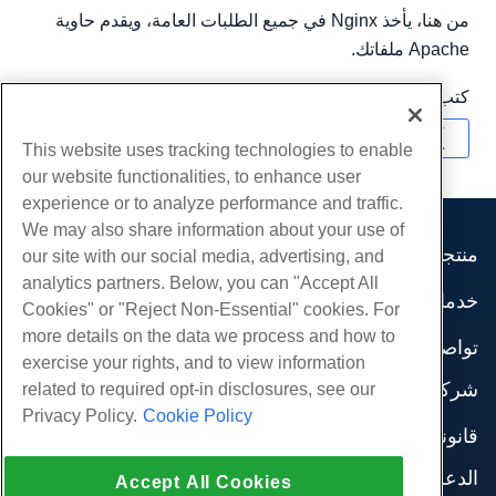
من هنا، يأخذ Nginx في جميع الطلبات العامة، ويقدم حاوية
Apache ملفاتك.
كتب بواسطة
Hostwinds Team
/
سبتمبر 24, 2019
نسخ URL
This website uses tracking technologies to enable
our website functionalities, to enhance user
experience or to analyze performance and traffic.
We may also share information about your use of
منتجات
our site with our social media, advertising, and
analytics partners. Below, you can "Accept All
استضافة الموقع
خدمات
Cookies" or "Reject Non-Essential" cookies. For
استضافة الأعمال
هجرات الموقع
more details on the data we process and how to
موزع استضافة
تواصل اجتماعي
exercise your rights, and to view information
موزع العلامة البيضاء
وثائق المنتج
شركة
related to required opt-in disclosures, see our
إدارة لينكس VPS
دروس
Privacy Policy.
Cookie Policy
معلومات عنا
لينكس غير المدارة VPS
قانوني
مدونة
اتصل بنا
ويندوز تدار VPS
شروط الخدمة
الدعم
مراكز البيانات
Accept All Cookies
نوافذ غير مُدارة VPS