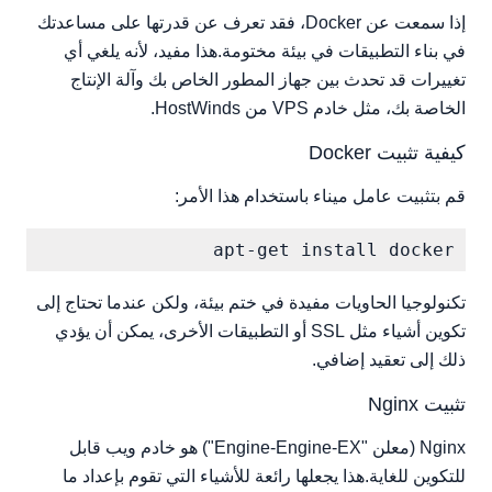
إذا سمعت عن Docker، فقد تعرف عن قدرتها على مساعدتك
تكوين Nginx كوكيل عكسي
في بناء التطبيقات في بيئة مختومة.هذا مفيد، لأنه يلغي أي
تغييرات قد تحدث بين جهاز المطور الخاص بك وآلة الإنتاج
الخاصة بك، مثل خادم VPS من HostWinds.
كيفية تثبيت Docker
قم بتثبيت عامل ميناء باستخدام هذا الأمر:
apt-get install docker

تكنولوجيا الحاويات مفيدة في ختم بيئة، ولكن عندما تحتاج إلى
تكوين أشياء مثل SSL أو التطبيقات الأخرى، يمكن أن يؤدي
ذلك إلى تعقيد إضافي.
تثبيت Nginx
Nginx (معلن "Engine-Engine-EX") هو خادم ويب قابل
للتكوين للغاية.هذا يجعلها رائعة للأشياء التي تقوم بإعداد ما