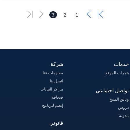
نفسه، أو قد يكون لديك هذا النوع من الوصول المحدود على
الخادم الخاص بك لأسباب أمنية. هذا هو المكان الذي يأتي فيه
3
2
1
أمر...
خدمات
شركة
هجرات الموقع
معلومات عنا
اتصل بنا
مراكز البيانات
تواصل اجتماعي
صحافة
وثائق المنتج
إنضم لبرنامج
دروس
مدونة
قانوني