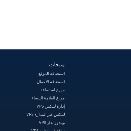
الخاص بك بالكامل، إلا أن هذا يمكن أن يكون أيضا مسؤولية
من وجهة نظر أمنية.باستخدام بعض الأوامر البسيطة، يمكنك
إضافة...
منتجات
استضافة الموقع
استضافة الأعمال
موزع استضافة
موزع العلامة البيضاء
إدارة لينكس VPS
لينكس غير المدارة VPS
ويندوز تدار VPS
نوافذ غير مُدارة VPS