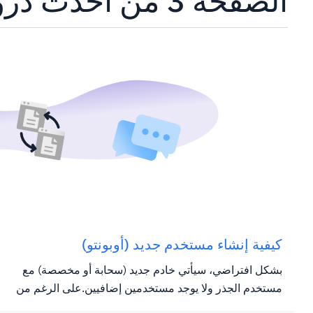
الصفحة 3 من أحدث دروس تعليمية مع Ubuntu
كيفية إنشاء مستخدم جديد (أوبونتو)
بشكل افتراضي، سيأتي خادم جديد (سحابة أو مخصصة) مع
مستخدم الجذر ولا يوجد مستخدمين إضافيين.على الرغم من
أن المستخدم الجذر ليس لديه أي قيود تسمح لك بإدارة الخادم