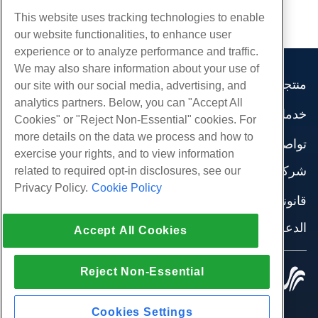
This website uses tracking technologies to enable
our website functionalities, to enhance user
experience or to analyze performance and traffic.
We may also share information about your use of
منتجات
our site with our social media, advertising, and
analytics partners. Below, you can "Accept All
استضافة الموقع
خدمات
Cookies" or "Reject Non-Essential" cookies. For
استضافة الأعمال
هجرات الموقع
more details on the data we process and how to
موزع استضافة
تواصل اجتماعي
exercise your rights, and to view information
موزع العلامة البيضاء
وثائق المنتج
شركة
related to required opt-in disclosures, see our
إدارة لينكس VPS
دروس
Privacy Policy.
Cookie Policy
معلومات عنا
لينكس غير المدارة VPS
قانوني
مدونة
اتصل بنا
ويندوز تدار VPS
شروط الخدمة
الدعم
مراكز البيانات
Accept All Cookies
نوافذ غير مُدارة VPS
سياسة الخصوصية
صحافة
الدردشة الحية معنا
خوادم السحابة
تطبيق القانون
إنضم لبرنامج
افتح تذكرة الدعم
Reject Non-Essential
موازن التحميل
© 2010-2026 Hostwinds, أ HostPapa Inc. شركة.
اتفاقية الشراكة
مراسلتنا على البريد الاليكتروني
كل الحقوق محفوظة.
تخزين الكتلة
اتصل بنا (888) 404-1279
تخزين الكائنات
Cookies Settings