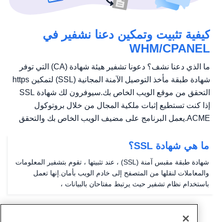
كيفية تثبيت وتمكين دعنا نشفير في
WHM/CPANEL
ما الذي دعنا نشف؟ دعونا تشفير هيئة شهادة (CA) التي توفر
شهادة طبقة مأخذ التوصيل الآمنة المجانية (SSL) لتمكين https
التحقق من موقع الويب الخاص بك.سيوفرون لك شهادة SSL
إذا كنت تستطيع إثبات ملكية المجال من خلال بروتوكول
ACME.يعمل البرنامج على مضيف الويب الخاص بك والتحقق
من أن...
ما هي شهادة SSL؟
شهادة طبقة مقبس آمنة (SSL) ، عند تثبيتها ، تقوم بتشفير المعلومات
والمعاملات لنقلها من المتصفح إلى خادم الويب بأمان.إنها تعمل
باستخدام نظام تشفير حيث يرتبط مفتاحان بالبيانات ،
ويمثلونها.المفتاح الأول هو مفتاح خاص يعرفه المستلم فقط.المفتاح
الثاني هو المفتاح العام الذي يعرفه...
2
1