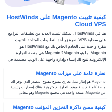
كيفية تثبيت Magento على HostWinds
Cloud VPS
هنا في HostWinds ، يمكنك تثبيت العديد من تطبيقات البرامج
على سحابة VPS بنقرة زر.أحد التطبيقات المتاحة للتثبيت
بنقرة واحدة على الخادم الخاص بك مع HostWinds هو
Magento. ما هو Magento؟ Magento هي منصة التجارة
الإلكترونية تتيح لك إنشاء وإدارة واجهة على الويب.مصممة في
PHP...
نظرة عامة على ميزات Magento
Magento هو إطار عمل تجاري مفتوح مفتوح المصدر الذي يوفر لك
منصة كاملة لإنشاء موقع للتجارة الإلكترونية. هناك إصدارات رئيسية
من Magento. نسخة واحدة هي مجتمع Magento وهو مجاني
للاستخدام لأي شخص. هناك أيضا مؤسسة Magento التي تتراوح
تكلفة كل عام. سيصف هذا الدليل إصدار المجتمع من...
كيفية مسح ذاكرة التخزين المؤقت Magento