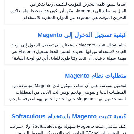
عندما تسمع كلمة التخزين المؤقت للكلمة، ربما تفكر في
المال.وبالتطلع إلى Magento، يمكن أن يكون هذا صحيحا تماما.ذاكرة
التخزين المؤقت هي مجموعة من الموارد المخزنة للاستخدام
لاحقا.يمكنك بعد ذلك استخدامه لتسريع تجربة تصفح المستخدم وتقليل
الحمل على الخادم.مع ذاكرة التخزين المؤقت،...
كيفية تسجيل الدخول إلى Magento
حالما تمتلك تثبيت Magento ، ستحتاج إلى تسجيل الدخول إلى لوحة
القيادة لاستخدام ميزاتها العديدة. لحسن الحظ تسجيل Magento هي
مهمة سهلة لا ينبغي أن تتخذ وقتا طويلا للغاية. أين تقع لوحة القيادة؟
بعد الانتهاء من تركيب ماجنتو ، ستوفر الصفحة الأخيرة التي تصل فيها
إلى عنوان URL تسجيل...
متطلبات نظام Magento
لتشغيل بسلاسة على أي نظام، سيكون لدى Magento مجموعة من
المتطلبات الدنيا والموصى بها.يتم توفير الحد الأدنى من المتطلبات
للمستخدمين تثبيت Magento على الخادم الخاص بهم لمعرفة ما يجب
تخصيصه.هنا، يتم كتابة هذا الدليل ل Magento الإصدار 1.9.x، حيث x
قد يكون أي رقم في إصدار هذه...
كيفية تثبيت Magento باستخدام Softaculous
كيف يمكنني تثبيت Magento بسهولة مع Softaculous؟ أولا، سترغب
في الذهاب إلى CPanel الخاص بك، والتي يمكن الوصول إليها من