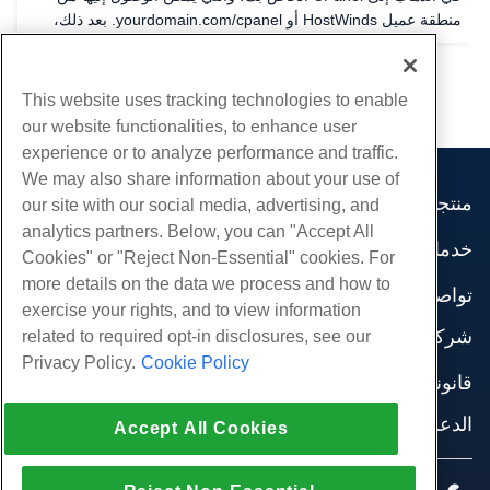
منطقة عميل HostWinds أو yourdomain.com/cpanel. بعد ذلك،
سترغب في الانتقال إلى قسم البرنامج في واجهة CPANEL (عادة
بالقرب من القاع افتراضيا) للعثور على مثبت...
This website uses tracking technologies to enable
our website functionalities, to enhance user
experience or to analyze performance and traffic.
We may also share information about your use of
منتجات
our site with our social media, advertising, and
analytics partners. Below, you can "Accept All
استضافة الموقع
خدمات
Cookies" or "Reject Non-Essential" cookies. For
استضافة الأعمال
هجرات الموقع
more details on the data we process and how to
موزع استضافة
تواصل اجتماعي
exercise your rights, and to view information
موزع العلامة البيضاء
وثائق المنتج
شركة
related to required opt-in disclosures, see our
إدارة لينكس VPS
دروس
Privacy Policy.
Cookie Policy
معلومات عنا
لينكس غير المدارة VPS
قانوني
مدونة
اتصل بنا
ويندوز تدار VPS
شروط الخدمة
الدعم
مراكز البيانات
Accept All Cookies
نوافذ غير مُدارة VPS
سياسة الخصوصية
صحافة
الدردشة الحية معنا
خوادم السحابة
تطبيق القانون
إنضم لبرنامج
افتح تذكرة الدعم