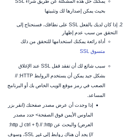
يمكنك حل هذه المشكلة عن طريق شراء SSL
بحيث يمكن إصدارها لك وتثبيتها
إذا كان لديك بالفعل SSL على نطاقك، فسنحتاج إلى
التحقق من سبب عدم إظهار
أداة رائعة يمكنك استخدامها للتحقق من ذلك
متسوق SSL
سبب شائع لك أن تفقد قفل SSL عند الإغلاق
بشكل جيد يمكن أن يستخدم الروابط HTTP: //
الصعب في رمز موقع الويب الخاص بك أو البرنامج
المساعد.
إذا وجدت أن عرض مصدر صفحتك (انقر بزر
الماوس الأيمن فوق الصفحة> حدد مصدر
العرض) والبحث عن http: // (ctrl + f ل http:
//) يجد أن هناك روابط إلى غير SSL، وسوف