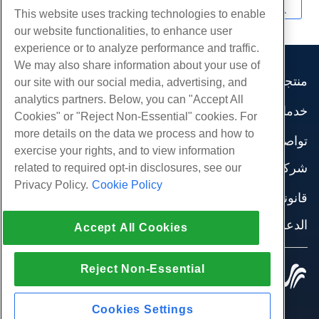
نسخ URL
This website uses tracking technologies to enable
our website functionalities, to enhance user
experience or to analyze performance and traffic.
We may also share information about your use of
منتجات
our site with our social media, advertising, and
analytics partners. Below, you can "Accept All
استضافة الموقع
خدمات
Cookies" or "Reject Non-Essential" cookies. For
استضافة الأعمال
هجرات الموقع
more details on the data we process and how to
موزع استضافة
تواصل اجتماعي
exercise your rights, and to view information
موزع العلامة البيضاء
وثائق المنتج
شركة
related to required opt-in disclosures, see our
إدارة لينكس VPS
دروس
Privacy Policy.
Cookie Policy
معلومات عنا
لينكس غير المدارة VPS
قانوني
مدونة
اتصل بنا
ويندوز تدار VPS
شروط الخدمة
الدعم
مراكز البيانات
Accept All Cookies
نوافذ غير مُدارة VPS
سياسة الخصوصية
صحافة
الدردشة الحية معنا
خوادم السحابة
تطبيق القانون
إنضم لبرنامج
افتح تذكرة الدعم
Reject Non-Essential
موازن التحميل
© 2010-2026 Hostwinds, أ HostPapa Inc. شركة.
اتفاقية الشراكة
مراسلتنا على البريد الاليكتروني
كل الحقوق محفوظة.
تخزين الكتلة
اتصل بنا (888) 404-1279
تخزين الكائنات
Cookies Settings