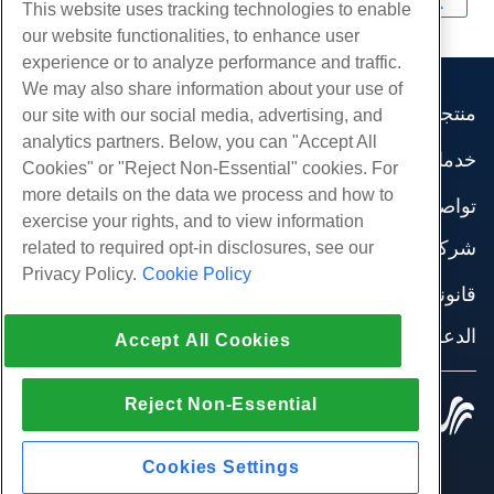
This website uses tracking technologies to enable
our website functionalities, to enhance user
experience or to analyze performance and traffic.
We may also share information about your use of
منتجات
our site with our social media, advertising, and
analytics partners. Below, you can "Accept All
استضافة الموقع
خدمات
Cookies" or "Reject Non-Essential" cookies. For
استضافة الأعمال
هجرات الموقع
more details on the data we process and how to
موزع استضافة
تواصل اجتماعي
exercise your rights, and to view information
موزع العلامة البيضاء
وثائق المنتج
شركة
related to required opt-in disclosures, see our
إدارة لينكس VPS
دروس
Privacy Policy.
Cookie Policy
معلومات عنا
لينكس غير المدارة VPS
قانوني
مدونة
اتصل بنا
ويندوز تدار VPS
شروط الخدمة
الدعم
مراكز البيانات
Accept All Cookies
نوافذ غير مُدارة VPS
سياسة الخصوصية
صحافة
الدردشة الحية معنا
خوادم السحابة
تطبيق القانون
إنضم لبرنامج
افتح تذكرة الدعم
Reject Non-Essential
موازن التحميل
© 2010-2026 Hostwinds, أ HostPapa Inc. شركة.
اتفاقية الشراكة
مراسلتنا على البريد الاليكتروني
كل الحقوق محفوظة.
تخزين الكتلة
اتصل بنا (888) 404-1279
تخزين الكائنات
Cookies Settings
SSL الشهادات