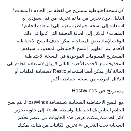
كل نسخة احتياطية مستريح هي لقطة من الخادم / الملفات /
الدليل، دون تخزين من ما تم تخزينه من قبل.سيؤدي أي
استعادة إلى نسخة احتياطية معينة إلى استعادة الخادم /
الملفات / الدلائل إلى الحالة الدقيقة التي كانوا في ذلك
الوقت.لإنقاذ بعض المساحة، يمكن حذف النسخ الاحتياطية
الأقدم.عند "تطهير" النسخ الاحتياطي المحذوف، سيقدم
المستريح المعلومات الموجودة في النسخة الاحتياطية
المحذوفة مع الأحدث الأحدث التالي لا يزال لاستعادة الخادم إلى
الحالة كان.يمكن أيضا استخدام Restic لاستعادة الملفات أو
الدلائل الفردية من نسخة احتياطية أكبر.
مستريح في HostWinds.
مع النسخ الاحتياطية السحابية لاستضافة HostWinds، يتم نسخ
الخادم الخاص بك احتياطيا بواسطة Restic إلى حاوية تخزين
كائن لخدمتك.يمكنك عرض هذه الحاويات في عنصر تحكم
السحابة تحت التخزين -> تخزين الكائنات.من هناك، يمكنك