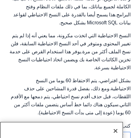
الكاملة لجميع بياناتك، بما في ذلك ملفات النظام وفتح
البرامج.هذا يسمح أيضا بالقدرة على النسخ الاحتياطي لقواعد
بيانات Microsoft SQL بشكل صحيح.
النسخ الاحتياطية التي اتخذت مكرونة، مما يعني أنه إذا لم يتم
تغيير المحتوى ومتوفر في أحد النسخ الاحتياطية السابقة، فلن
نسخ الملف أكثر من مرة.يوفر هذا استخدام القرص على خدمة
تخزين الكائنات الخاصة بك ويضمن اتخاذ احتياطيات النسخ
الاحتياطية بسرعة.
بشكل افتراضي، يتم الاحتفاظ 60 يوما من النسخ
الاحتياطية.ومع ذلك، بفضل قدرة المشاحين على حذف
اللقطات، قبل حذف أقدم نسخ احتياطي، يتم دمجها مع الأقدم
الثاني.سيكون هناك دائما خط أساس يتضمن ملفات أكثر من
60 يوما (عودة إلى متى بدأت النسخ الاحتياطية).
كتب بواسطة
Hostwinds Team
/
يونيو 5, 2021
نسخ URL