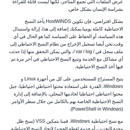
عرض الملفات التي تجمع المتاجر، لكنها ليست قابلة للقراءة
بشراسة الإنسان بشكل خاص.
بشكل افتراضي، فإن تكوين HostWINDS يأخذ النسخ
الاحتياطية كاملة يوميا.يمكنك إضافة إلى هذا، إزالة واستبدال
هذه السياسة، أو الحفاظ على السياسة كما هو الحال في أي
وقت.نحن أيضا تسجيل الإخراج من نظام النسخ الاحتياطي إلى
ملف سجل في / var / log /، والتي يمكن التحقق منها إذا حدثت
أي مشاكل مع الخدمة وتتبع النسخ الاحتياطي في آخر مرة تم
فيها أخذ النسخ الاحتياطية.
يتيح المستراح للمستخدمين على كل من أجهزة Linux و
Windows، القدرة على استعادة محتوا احتياطي احتياطيا، جبل
محتوا احتياطي احتياطيا لخادمها المحلي، بالإضافة إلى إدارة
النسخ الاحتياطية الخاصة بهم بالكامل من خلال سطر الأوامر
(PowerShell in Windows).
مع نسخ احتياطية Windows، قمنا بتمكين VSS (نسخ ظل
وحدة التخزين، أو خدمة لقطة الحجم) لاتخاذ النسخ الاحتياطية