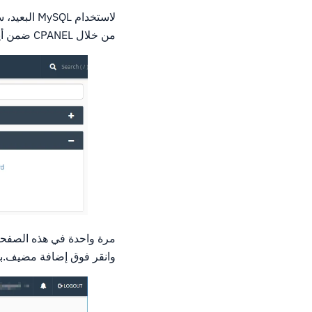
من خلال CPANEL ضمن أيقونة MySQL البعيدة في قسم قواعد البيانات.
وانقر فوق إضافة مضيف.بمجرد إضافة IP المضيف، 