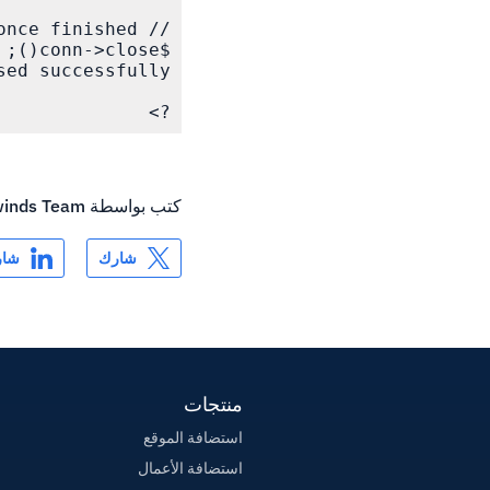
?>

كتب بواسطة
inds Team
شارك
شار
منتجات
استضافة الموقع
استضافة الأعمال