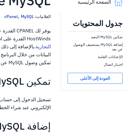
Remote MySQL
الصفحة الرئيسية
العلامات:
MySQL
,
cPanel
جدول المحتويات
يوفر لك EL
تمكين MySQL البعيد
HostWinds القدرة على استخدام هذه الميزة في لدينا
إضافة MySQL يستضيف الوصول
التجارية
عن بعد
البيانات من خلال البرنامج
الإعدادات العامة
تمكين وصول MySQL عن بُعد لحسابك.
اختبار اتصال
تمكين MySQL البعيد
العودة إلى الأعلى
الإلكتروني عند شراء الخطة
إضافة MySQL يستضيف الوصول عن بعد