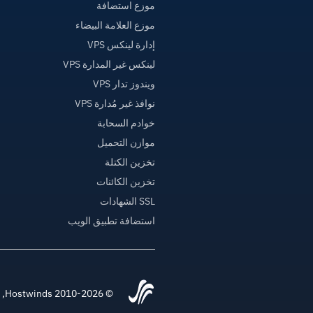
موزع استضافة
موزع العلامة البيضاء
إدارة لينكس VPS
لينكس غير المدارة VPS
ويندوز تدار VPS
نوافذ غير مُدارة VPS
خوادم السحابة
موازن التحميل
تخزين الكتلة
تخزين الكائنات
SSL الشهادات
استضافة تطبيق الويب
© 2010-2026 Hostwinds, أ HostPapa Inc. شركة.جميع الحقوق محفوظة.