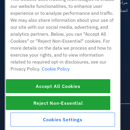
مراسلتنا على البريد الاليكتروني
our website functionalities, to enhance user
اتصل بنا (888) 404-1279
experience or to analyze performance and traffic.
We may also share information about your use of
our site with our social media, advertising, and
analytics partners. Below, you can "Accept All
Cookies" or "Reject Non-Essential" cookies. For
more details on the data we process and how to
exercise your rights, and to view information
related to required opt-in disclosures, see our
Privacy Policy.
Cookie Policy
Accept All Cookies
Reject Non-Essential
Cookies Settings