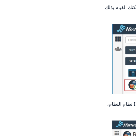
ان IP الخاص بالإنترنت إلى Whitelist لحسابك.يمكنك القيام بذلك
مرة واحدة في هذه الصفحة، سترغب في إدخال اسم المضيف (اسم المجال المؤهل بالكامل) أو IP نظام النظام،