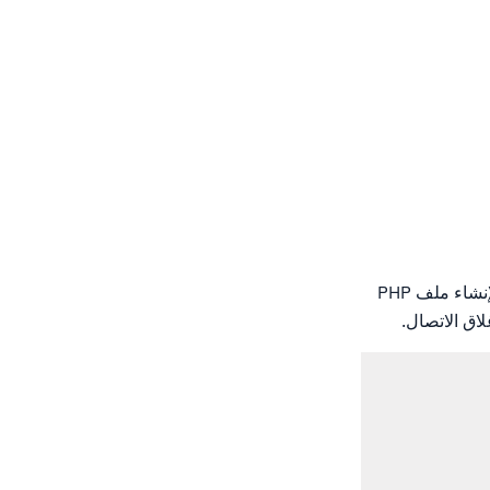
إذا كنت ترغب في اختبار الاتصال بقاعدة البيانات الخاصة بك، يمكنك استخدام Snip Code التالية لإنشاء ملف PHP
اق الاتصال.