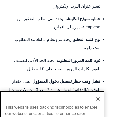
تغيير عنوان البريد الإلكتروني.
حماية نموذج الكابتشا
: يحدد متى تطلب التحقق من
captcha عند إرسال النماذج
نوع كلمة التحقق
: يحدد نوع نظام captcha المطلوب
استخدامه.
قوة كلمة المرور المطلوبة
: يحدد الحد الأدنى لتصنيف
القوة لكلمات المرور. اضبط على 0 للتعطيل.
فشل وقت حظر تسجيل دخول المسؤول
: يحدد مقدار
الوقت (بالدقائق) لحظر عنوان IP بعد 3 محاولات تسجيل
دخول فاشلة. اضبط على 0 للتعطيل.
This website uses tracking technologies to enable
عناوين IP المدرجة في القائمة البيضاء
: يسمح بمواصفات
our website functionalities, to enhance user