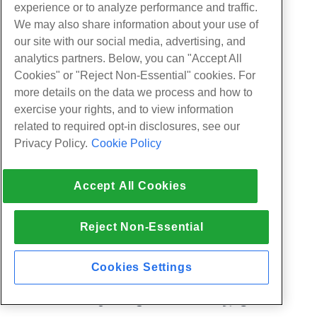
IP المعفاة من الحظر بسبب محاولات تسجيل الدخول
experience or to analyze performance and traffic.
We may also share information about your use of
غير الصالحة.
our site with our social media, advertising, and
analytics partners. Below, you can "Accept All
إشعار فشل تسجيل دخول IP المدرج في القائمة البيضاء
:
Cookies" or "Reject Non-Essential" cookies. For
يؤدي تفعيل هذا إلى إرسال إشعارات فشل تسجيل
more details on the data we process and how to
الدخول لعناوين IP المدرجة في القائمة البيضاء.
exercise your rights, and to view information
related to required opt-in disclosures, see our
تعطيل إعادة تعيين كلمة مرور المسؤول
: يؤدي تمكين
Privacy Policy.
Cookie Policy
هذا إلى تعطيل ميزة كلمة المرور المنسية في صفحة
Accept All Cookies
تسجيل دخول المسؤول.
تعطيل تخزين بطاقة الائتمان
: لن يتم تخزين تفاصيل
Reject Non-Essential
بطاقة الائتمان للعملاء في قاعدة البيانات مع تمكين
هذا.تحذير: سيحذف هذا أي بيانات بطاقة ائتمان موجودة.
Cookies Settings
السماح بإزالة Client CC
: يتيح التمكين للعملاء لحذف