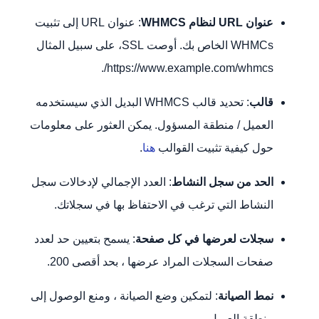
عنوان URL لنظام WHMCS
: عنوان URL إلى تثبيت
WHMCs الخاص بك. أوصت SSL، على سبيل المثال
https://www.example.com/whmcs/.
قالب
: تحديد قالب WHMCS البديل الذي سيستخدمه
العميل / منطقة المسؤول. يمكن العثور على معلومات
حول كيفية تثبيت القوالب
هنا
.
الحد من سجل النشاط
: العدد الإجمالي لإدخالات سجل
النشاط التي ترغب في الاحتفاظ بها في سجلاتك.
سجلات لعرضها في كل صفحة
: يسمح بتعيين حد لعدد
صفحات السجلات المراد عرضها ، بحد أقصى 200.
نمط الصيانة
: لتمكين وضع الصيانة ، ومنع الوصول إلى
منطقة العميل.