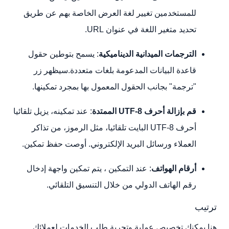
للمستخدمين تغيير لغة العرض الخاصة بهم عن طريق
تحديد متغير اللغة في عنوان URL.
الترجمات الميدانية الديناميكية
: يسمح بتوطين حقول
قاعدة البيانات المدعومة بلغات متعددة.سيظهر زر
"ترجمة" بجانب الحقول المعمول بها بمجرد تمكينها.
قم بإزالة أحرف UTF-8 الممتدة
: عند تمكينه، يزيل تلقائيا
أحرف UTF-8 البايت تلقائيا، مثل الرموز، من تذاكر
العملاء ورسائل البريد الإلكتروني. أوصت حفظ تمكين.
أرقام الهواتف
: عند التمكين ، يتم تمكين واجهة إدخال
رقم الهاتف الدولي من خلال التنسيق التلقائي.
ترتيب
هنا يمكنك تخصيص عملية وتجربة طلب الخدمات لعملائك.