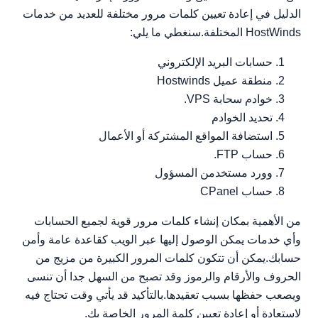
استضافة مشتركة / أعمال
الدليل في إعادة تعيين كلمات مرور مختلفة للعديد من خدمات
HostWinds المختلفة.سنغطي ما يلي:
cpanel ftp.
وورد مستخدمن المسؤول
حسابات البريد الإلكتروني
رقيق
منطقة عميل Hostwinds
مدير وورد
خوادم سحابة VPS.
وورد URL.
تحديد الخوادم
استضافة المواقع المشتركة أو الأعمال
حساب FTP.
وورد مستخدمن المسؤول
حساب CPanel
من الأهمية بمكان إنشاء كلمات مرور قوية لجميع الحسابات
وأي خدمات يمكن الوصول إليها عبر الويب كقاعدة عامة وأمن
حسابك.يمكن أن تتكون كلمات المرور الكبيرة من مزيج من
الحروف والأرقام والرموز وقد تصبح من السهل جدا أن تنسى
ويصعب حفظها بسبب تعقيدها.بالتأكيد قد يأتي وقت تحتاج فيه
لاستعادة أو إعادة تعيين كلمة المرور الخاصة بك.