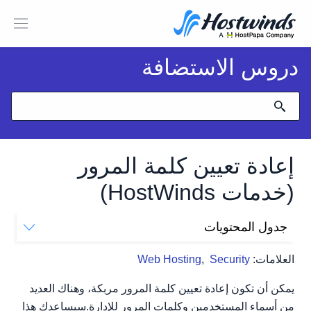
دروس الاستضافة
إعادة تعيين كلمة المرور
(خدمات HostWinds)
جدول المحتويات
1. استعادة حساب البريد الإلكتروني (CPANEL)
العلامات:
Security
,
Web Hosting
2. HostWinds منطقة العميل
Hostwinds Cloud VPS
يمكن أن تكون إعادة تعيين كلمة المرور مربكة، وهناك العديد
خادم مخصص
من أسماء المستخدمين وكلمات المرور للإدارة.سيساعدك هذا