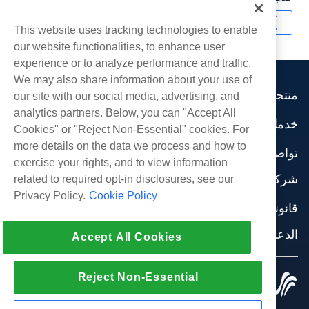
نسخ URL
This website uses tracking technologies to enable
our website functionalities, to enhance user
experience or to analyze performance and traffic.
We may also share information about your use of
منتجات
our site with our social media, advertising, and
analytics partners. Below, you can "Accept All
استضافة الموقع
خدمات
Cookies" or "Reject Non-Essential" cookies. For
استضافة الأعمال
هجرات الموقع
more details on the data we process and how to
موزع استضافة
تواصل اجتماعي
exercise your rights, and to view information
موزع العلامة البيضاء
وثائق المنتج
شركة
related to required opt-in disclosures, see our
إدارة لينكس VPS
دروس
Privacy Policy.
Cookie Policy
معلومات عنا
لينكس غير المدارة VPS
قانوني
مدونة
اتصل بنا
ويندوز تدار VPS
شروط الخدمة
الدعم
مراكز البيانات
Accept All Cookies
نوافذ غير مُدارة VPS
سياسة الخصوصية
صحافة
الدردشة الحية معنا
خوادم السحابة
تطبيق القانون
إنضم لبرنامج
افتح تذكرة الدعم
موازن التحميل
Reject Non-Essential
© 2010-2026 Hostwinds, أ HostPapa Inc. شركة.
اتفاقية الشراكة
مراسلتنا على البريد الاليكتروني
كل الحقوق محفوظة.
تخزين الكتلة
اتصل بنا (888) 404-1279