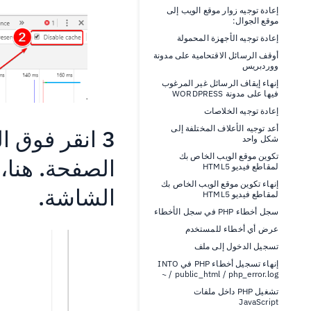
إعادة توجيه زوار موقع الويب إلى
موقع الجوال:
إعادة توجيه الأجهزة المحمولة
أوقف الرسائل الاقتحامية على مدونة
ووردبريس
إنهاء إيقاف الرسائل غير المرغوب
فيها على مدونة WORDPRESS
إعادة توجيه الخلاصات
أعد توجيه الأعلاف المختلفة إلى
3 انقر فوق 
شكل واحد
تكوين موقع الويب الخاص بك
الصفحة. هنا،
لمقاطع فيديو HTML5
إنهاء تكوين موقع الويب الخاص بك
الشاشة.
لمقاطع فيديو HTML5
سجل أخطاء PHP في سجل الأخطاء
عرض أي أخطاء للمستخدم
تسجيل الدخول إلى ملف
إنهاء تسجيل أخطاء PHP في INTO
~ / public_html / php_error.log
تشغيل PHP داخل ملفات
JavaScript