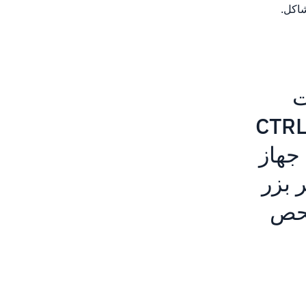
شاكل.
ت
ع F12 على Windows أو أيضا CTRL +
م جهاز
CMD +. أو، انقر بزر
فحص