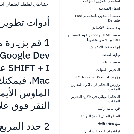
استخدم التخزين المؤقت
احتياطي لملفك لضمان استع
انتهاء الصلاحية
ضغط المحتوى باستخدام Mod
أدوات تطوير
Deflate
بدء ضغط الانكماش
ضغط HTML و CSS و JavaScript و
1 قم بزيارة
Text و XML والخطوط
إنهاء ضغط الانكماش
نهاية الضغط
ضغط Gzip
+ I
التخزين المؤقت
رؤوس BEGIN Cache-Control
رؤوس التحكم في ذاكرة التخزين
الماوس الأي
المؤقت
التحكم النهائي في ذاكرة التخزين
المؤقت
النقر فوق علا
قوة مائلة زائدة
القطع المائل للقوة النهائية
2 حدد المربع في تعطيل ذاكرة التخزين المؤقت
منع Hotlinking
نهاية منع الربط الساخن