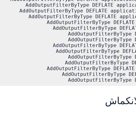
AddOutputFilterByType DE
انكماش