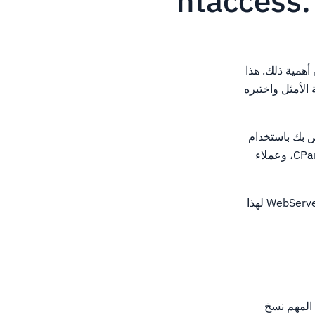
h
لاء HostWinds، ونحن نعرف مدى أهمية ذلك. هذا
الأمثل واختبره
 بك باستخدام
ملف .htaccess. يهدف هذا إلى الاستضافة المشتركة، استضافة الأعمال، عملاء CPanel، VPS، Cloud، وعملاء
سنبدأ باستخدام أدوات Google Chrome المدمجة واستخدام .htaccess للحصول على WebServer Apache لهذا
 المهم نسخ