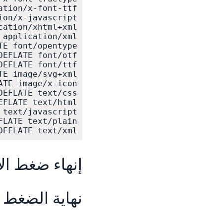
FLATE text/xml  

إنهاء ضغط ال
نهاية الضغط