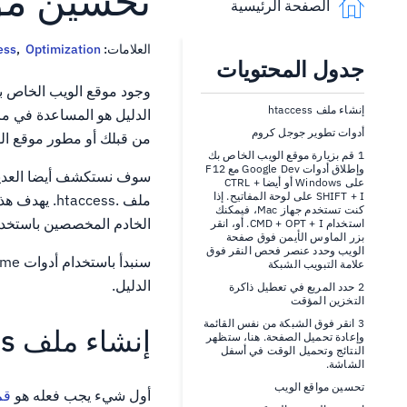
تحسين موقع 
الصفحة الرئيسية
العلامات:
Optimization
,
ess
جدول المحتويات
إنشاء ملف htaccess
الدليل هو المساعدة في م
أدوات تطوير جوجل كروم
من قبلك أو مطور موقع ال
1 قم بزيارة موقع الويب الخاص بك
وإطلاق أدوات Google Dev مع F12
سوف نستكشف أيضا العديد 
على Windows أو أيضا CTRL +
SHIFT + I على لوحة المفاتيح. إذا
كنت تستخدم جهاز Mac، فيمكنك
الخادم المخصصين باستخدام che WebServer
استخدام CMD + OPT + I. أو، انقر
بزر الماوس الأيمن فوق صفحة
الويب وحدد عنصر فحص النقر فوق
علامة التبويب الشبكة
الدليل.
2 حدد المربع في تعطيل ذاكرة
التخزين المؤقت
3 انقر فوق الشبكة من نفس القائمة
إنشاء ملف htaccess
وإعادة تحميل الصفحة. هنا، ستظهر
النتائج وتحميل الوقت في أسفل
الشاشة.
تحسين مواقع الويب
أول شيء يجب فعله هو
قم ب