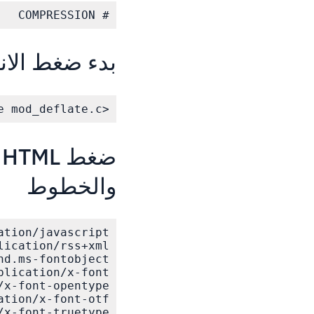
# COMPRESSION

بدء ضغط الا
<IfModule mod_deflate.c>

والخطوط