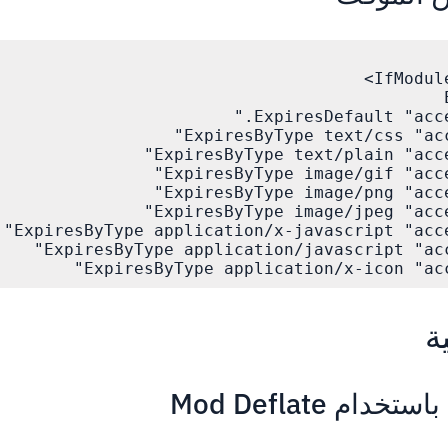
ExpiresByType application/x-icon "acces
ة
م Mod Deflate