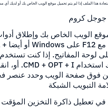
ادة هذا الملف إذا لم يتم تحميل موقع الويب الخاص بك أو لديك أي م
 جوجل كروم
 موقع الويب الخاص بك وإطلاق أدوا
Google Dev م
SHIFT  على لوحة المفاتيح. إذا كنت تستخد
Mac، فيمكنك استخدام  OPT + I
من فوق صفحة الويب وحدد عنصر 
مة التبويب الشبكة