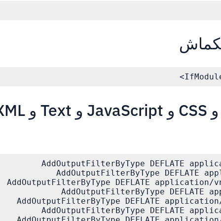
نكماش
ضغط HTML و CSS و JavaScript و ext