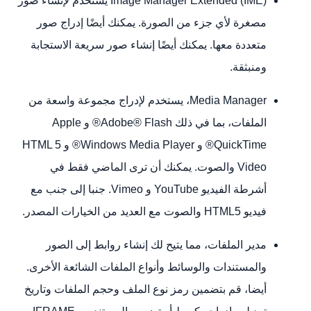
Image Manager Extended (IME) يستخدم لإنشاء صور
مصغرة لأي جزء من الصورة. يمكنك أيضًا إدراج صور
متعددة معها. يمكنك أيضًا إنشاء صور سريعة الاستجابة
ومنبثقة.
Media Manager، يستخدم لإدراج مجموعة واسعة من
الملفات، بما في ذلك Adobe® Flash® و Apple
QuickTime® و Windows Media Player® و HTML 5
Video والصوت. يمكنك أن ترى الماضي فقط في
أشرطة الفيديو YouTube و Vimeo. جنبا إلى جنب مع
فيديو HTML5 والصوت مع العديد من الخيارات المصدر.
مدير الملفات، مما يتيح لك إنشاء روابط إلى الصور
والمستندات والوسائط وأنواع الملفات الشائعة الأخرى.
أيضا، قم بتضمين رمز نوع الملف وحجم الملفات وتاريخ