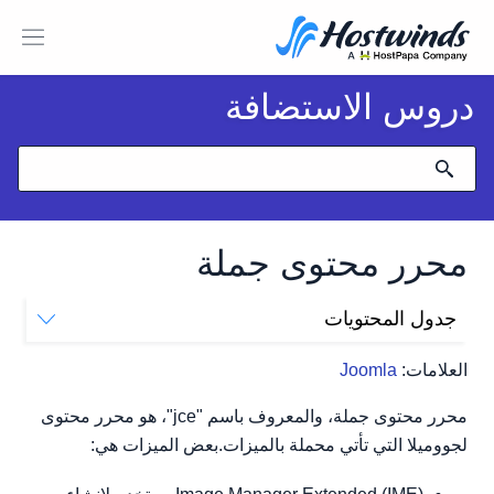
دروس الاستضافة
محرر محتوى جملة
جدول المحتويات
قم بتثبيت JCE
العلامات:
Joomla
قم بتعيين JCE كمحرر افتراضي
محرر محتوى جملة، والمعروف باسم "jce"، هو محرر محتوى
لجووميلا التي تأتي محملة بالميزات.بعض الميزات هي: