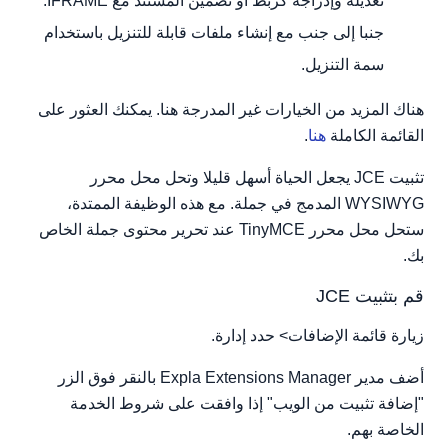
تعديله وإدراجه كربط أو تضمين المستند مع IFRAME.
جنبا إلى جنب مع إنشاء ملفات قابلة للتنزيل باستخدام
سمة التنزيل.
هناك المزيد من الخيارات غير المدرجة هنا. يمكنك العثور على
القائمة الكاملة
هنا
.
تثبيت JCE يجعل الحياة أسهل قليلا وتحل محل محرر
WYSIWYG المدمج في جملة. مع هذه الوظيفة الممتدة،
ستحل محل محرر TinyMCE عند تحرير محتوى جملة الخاص
بك.
قم بتثبيت JCE
زيارة قائمة الإضافات> حدد إدارة.
أضف مدير Expla Extensions Manager بالنقر فوق الزر
"إضافة تثبيت من الويب" إذا وافقت على شروط الخدمة
الخاصة بهم.