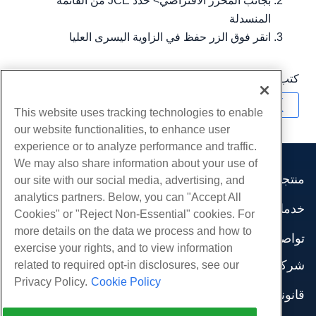
بجانب المحرر الافتراضي> حدد JCE من القائمة
المنسدلة
انقر فوق الزر حفظ في الزاوية اليسرى العليا
كتب بواسطة
Hostwinds Team
/
أبريل 10, 2018
نسخ URL
This website uses tracking technologies to enable
our website functionalities, to enhance user
experience or to analyze performance and traffic.
We may also share information about your use of
منتجات
our site with our social media, advertising, and
analytics partners. Below, you can "Accept All
استضافة الموقع
خدمات
Cookies" or "Reject Non-Essential" cookies. For
استضافة الأعمال
هجرات الموقع
more details on the data we process and how to
موزع استضافة
تواصل اجتماعي
exercise your rights, and to view information
موزع العلامة البيضاء
وثائق المنتج
شركة
related to required opt-in disclosures, see our
إدارة لينكس VPS
دروس
Privacy Policy.
Cookie Policy
معلومات عنا
لينكس غير المدارة VPS
قانوني
مدونة
اتصل بنا
ويندوز تدار VPS
شروط الخدمة