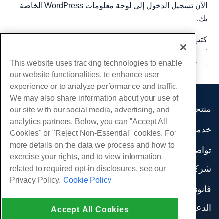
الآن تسجيل الدخول إلى لوحة معلومات WordPress الخاصة
بك.
كتب بواسطة
Michael Brower
/
مارس 25, 2017
نسخ URL
This website uses tracking technologies to enable
our website functionalities, to enhance user
experience or to analyze performance and traffic.
We may also share information about your use of
منتجات
our site with our social media, advertising, and
analytics partners. Below, you can "Accept All
استضافة الموقع
خدمات
Cookies" or "Reject Non-Essential" cookies. For
استضافة الأعمال
هجرات الموقع
more details on the data we process and how to
موزع استضافة
تواصل اجتماعي
exercise your rights, and to view information
موزع العلامة البيضاء
وثائق المنتج
شركة
related to required opt-in disclosures, see our
إدارة لينكس VPS
دروس
Privacy Policy.
Cookie Policy
معلومات عنا
لينكس غير المدارة VPS
قانوني
مدونة
اتصل بنا
ويندوز تدار VPS
شروط الخدمة
الدعم
مراكز البيانات
Accept All Cookies
نوافذ غير مُدارة VPS
سياسة الخصوصية