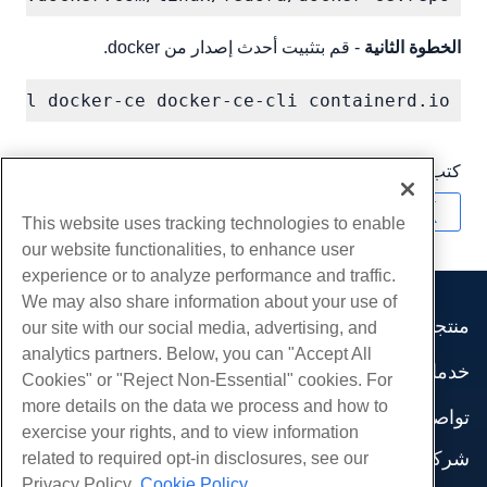
الخطوة الثانية
- قم بتثبيت أحدث إصدار من docker.
tall docker-ce docker-ce-cli containerd.io

كتب بواسطة
Sean Gaddis
/
يونيو 30, 2020
نسخ URL
This website uses tracking technologies to enable
our website functionalities, to enhance user
experience or to analyze performance and traffic.
We may also share information about your use of
منتجات
our site with our social media, advertising, and
analytics partners. Below, you can "Accept All
استضافة الموقع
خدمات
Cookies" or "Reject Non-Essential" cookies. For
استضافة الأعمال
هجرات الموقع
more details on the data we process and how to
موزع استضافة
تواصل اجتماعي
exercise your rights, and to view information
موزع العلامة البيضاء
وثائق المنتج
شركة
related to required opt-in disclosures, see our
إدارة لينكس VPS
دروس
Privacy Policy.
Cookie Policy