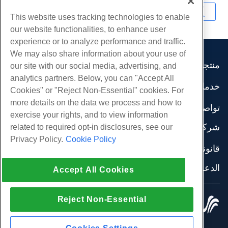
نسخ URL
This website uses tracking technologies to enable
our website functionalities, to enhance user
experience or to analyze performance and traffic.
We may also share information about your use of
منتجات
our site with our social media, advertising, and
analytics partners. Below, you can "Accept All
استضافة الموقع
خدمات
Cookies" or "Reject Non-Essential" cookies. For
استضافة الأعمال
هجرات الموقع
more details on the data we process and how to
موزع استضافة
تواصل اجتماعي
exercise your rights, and to view information
موزع العلامة البيضاء
وثائق المنتج
شركة
related to required opt-in disclosures, see our
إدارة لينكس VPS
دروس
Privacy Policy.
Cookie Policy
معلومات عنا
لينكس غير المدارة VPS
قانوني
مدونة
اتصل بنا
ويندوز تدار VPS
شروط الخدمة
الدعم
مراكز البيانات
Accept All Cookies
نوافذ غير مُدارة VPS
سياسة الخصوصية
صحافة
الدردشة الحية معنا
خوادم السحابة
تطبيق القانون
إنضم لبرنامج
افتح تذكرة الدعم
Reject Non-Essential
موازن التحميل
© 2010-2026 Hostwinds, أ HostPapa Inc. شركة.
اتفاقية الشراكة
مراسلتنا على البريد الاليكتروني
كل الحقوق محفوظة.
تخزين الكتلة
اتصل بنا (888) 404-1279
تخزين الكائنات