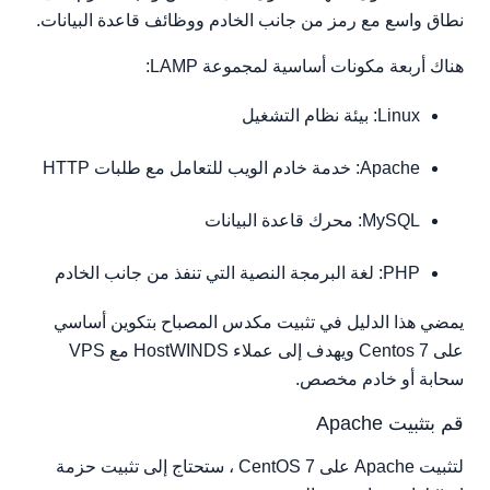
نطاق واسع مع رمز من جانب الخادم ووظائف قاعدة البيانات.
إنشاء دليل لموقعك
إنشاء VirtualHost
هناك أربعة مكونات أساسية لمجموعة LAMP:
أعد تشغيل Apache
تحميل ملفات الموقع
Linux: بيئة نظام التشغيل
Apache: خدمة خادم الويب للتعامل مع طلبات HTTP
MySQL: محرك قاعدة البيانات
PHP: لغة البرمجة النصية التي تنفذ من جانب الخادم
يمضي هذا الدليل في تثبيت مكدس المصباح بتكوين أساسي
على Centos 7 ويهدف إلى عملاء HostWINDS مع VPS
سحابة أو خادم مخصص.
قم بتثبيت Apache
لتثبيت Apache على CentOS 7 ، ستحتاج إلى تثبيت حزمة