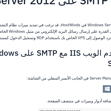
Wi
عند تثبيت مثيل Windows Server 2012 في HostWinds، قد ترغب في تمديد مي
قد ترغب في الحصول على الق
م RDP وتسجيل الدخول كمستخدم المسؤول.
قم بتثبيت خادم الويب IIS 
ضافة أدوار وميزات في منتصف الصفحة.