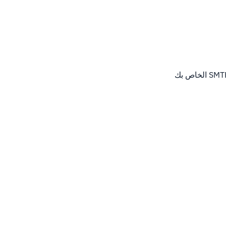
حدد خادم SMTP في قائمة الميزات عن طريق تحديد هذا المربع للسماح لخادم SMTP الخاص بك