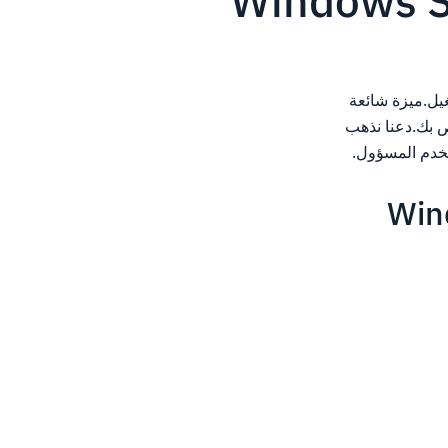
زات نظام التشغيل.ميزة شائعة
درة على إرسال رسائل البريد الإلكتروني من مثيل Windows الخاص بك.دعنا نذهب
مع SMTP على Windows