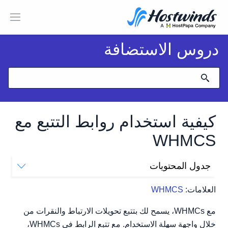
دروس الاستضافة
كيفية استخدام روابط التتبع مع
WHMCS
جدول المحتويات
أين تجد رابط التتبع في WHMCS
العلامات:
WHMCS
كيفية إضافة رابط تتبع في WHMCS
تعديل رابط التتبع والحصول على عنوان URL للتتبع
مع WHMCs، يسمح لك بتتبع تحويلات الارتباط والنقرات من
إزالة رابط التعقب
خلال واجهة سهلة الاستخدام. مع تتبع الرابط في WHMCs،