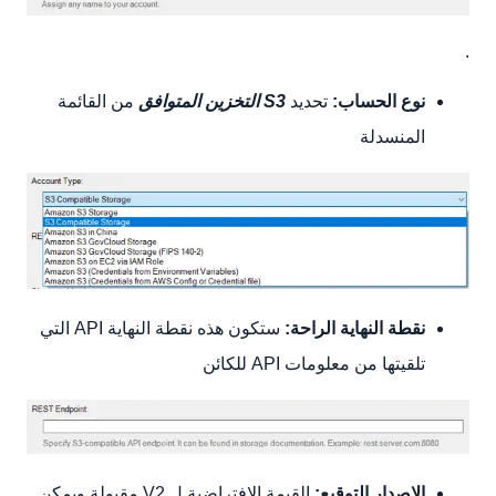
.
نوع الحساب:
تحديد
S3 التخزين المتوافق
من القائمة
المنسدلة
نقطة النهاية الراحة:
ستكون هذه نقطة النهاية API التي
تلقيتها من معلومات API للكائن
الإصدار التوقيع:
القيمة الافتراضية ل V2 مقبولة ويمكن