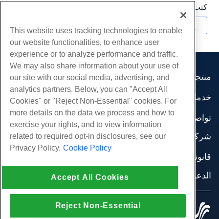
كتب بواسطة
Hostwinds Team
/
يونيو 5, 2021
نسخ URL
This website uses tracking technologies to enable
our website functionalities, to enhance user
experience or to analyze performance and traffic.
We may also share information about your use of
منتجات
our site with our social media, advertising, and
analytics partners. Below, you can "Accept All
استضافة الموقع
خدمات
Cookies" or "Reject Non-Essential" cookies. For
استضافة الأعمال
هجرات الموقع
more details on the data we process and how to
موزع استضافة
تواصل اجتماعي
exercise your rights, and to view information
موزع العلامة البيضاء
وثائق المنتج
شركة
related to required opt-in disclosures, see our
إدارة لينكس VPS
دروس
Privacy Policy.
Cookie Policy
معلومات عنا
لينكس غير المدارة VPS
قانوني
مدونة
اتصل بنا
ويندوز تدار VPS
شروط الخدمة
الدعم
مراكز البيانات
Accept All Cookies
نوافذ غير مُدارة VPS
سياسة الخصوصية
صحافة
الدردشة الحية معنا
خوادم السحابة
تطبيق القانون
إنضم لبرنامج
افتح تذكرة الدعم
Reject Non-Essential
موازن التحميل
© 2010-2026 Hostwinds, أ HostPapa Inc. شركة.
اتفاقية الشراكة
مراسلتنا على البريد الاليكتروني
كل الحقوق محفوظة.
تخزين الكتلة