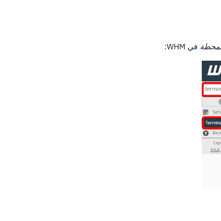
لمحطة
في WHM: