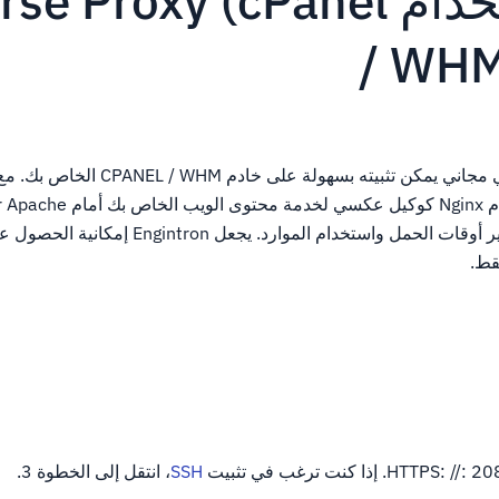
كيفية استخدام oxy (cPanel
/ WHM
هو مكون إضافي مجاني يمكن تثبيته بسهولة على خادم  / WHM
قط.
SSH
، انتقل إلى الخطوة 3.