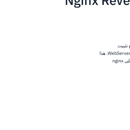
Nginx Reverse Pr
CPANEL الخاص بك. مع تثبيت
Engintron، يمكنك استخدام Nginx كوكيل عكسي لخدمة محتوى الويب الخاص بك أمام WebServer Apache. هذا
يمكن أن يحسن إلى حد كبير أوقات الحمل واستخدام الموارد. يجعل Engintron إمكانية الحصول على nginx