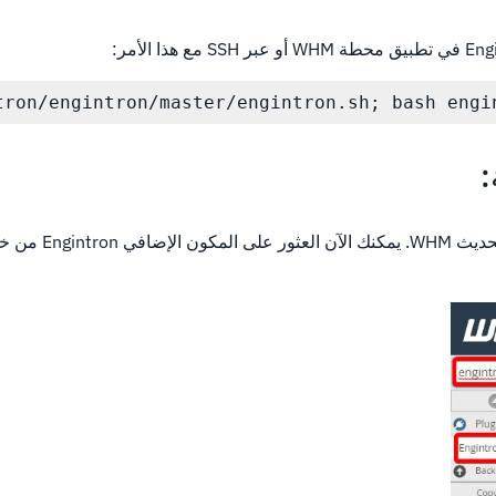
ron/engintron/master/engintron.sh; bash engin
:
عند اكتمال التثبيت ، قم بتحدي