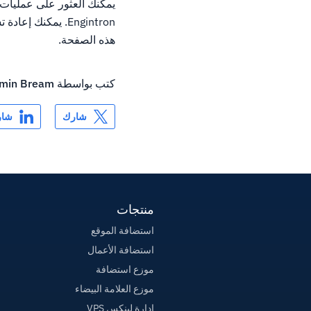
Engintron. يمكنك
هذه الصفحة.
كتب بواسطة
min Bream
شارك
شار
منتجات
استضافة الموقع
استضافة الأعمال
موزع استضافة
موزع العلامة البيضاء
إدارة لينكس VPS