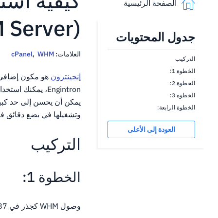
الصفحة الرئيسية
 Server)
جدول المحتويات
العلامات:
WHM
,
cPanel
التركيب
الخطوة 1:
إنجينترون
الخطوة 2:
الخطوه 3:
الخطوة الرابعة:
وتشغيلها في بضع دقائق ف
العودة إلى الأعلى
التركيب
الخطوة 1:
وصول WHM كجذر في HTTPS: //: 2087. إذا كنت ترغب في تثبيت