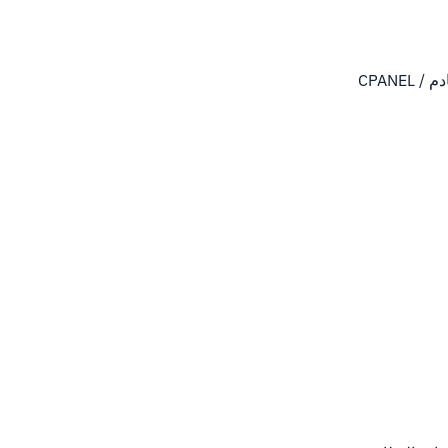
على جهة يدك اليسار. يجب أن تجد أن Nginx يعمل على خادم CPANEL /