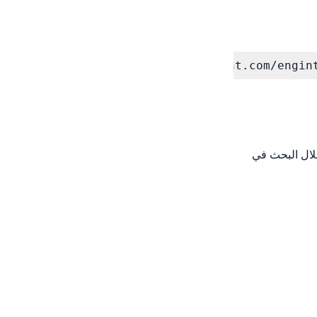
cate https://raw.githubusercontent.com/engint
ث WHM. يمكنك الآن العثور على المكون الإضافي Engintron من خلال البحث في