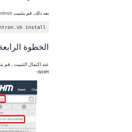
بعد ذلك، قم بتثبيت Engintron في تطبيق محطة WHM أو عبر SSH مع هذا الأمر:
tron.sh install

الخطوة الرابعة
WHM: