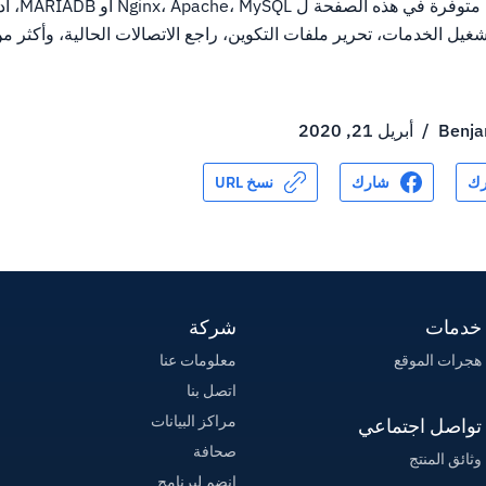
يمكنك العثور على
 إعادة تشغيل الخدمات، تحرير ملفات التكوين، راجع الاتصالات الحالية، وأكثر
Benja
/
أبريل 21, 2020
ك
شارك
نسخ URL
خدمات
شركة
هجرات الموقع
معلومات عنا
اتصل بنا
مراكز البيانات
تواصل اجتماعي
صحافة
وثائق المنتج
إنضم لبرنامج