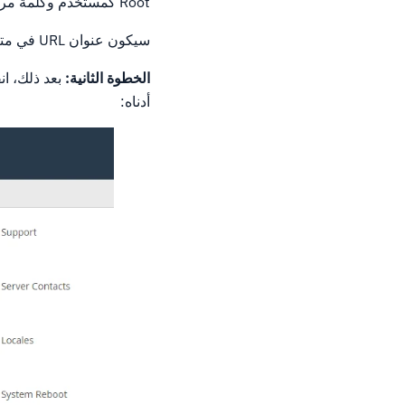
Root كمستخدم وكلمة مرور الجذر.
سيكون عنوان URL في متصفحك HTTPS: //: 2087.
الخطوة الثانية:
بعد ذلك، ا
أدناه: