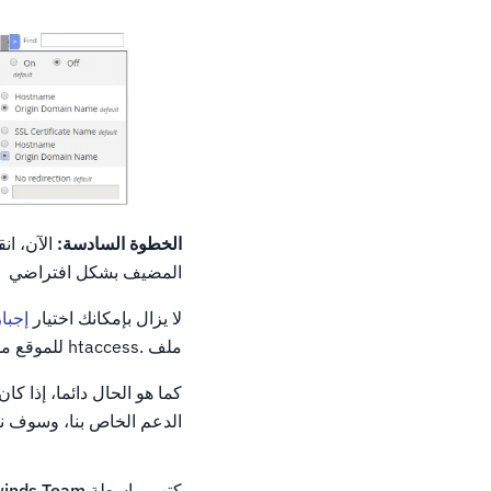
الخطوة السادسة:
الآن، ان
المضيف بشكل افتراضي
لا يزال بإمكانك اختيار
إجبار
ملف .htaccess للموقع من خلال اتصال SSL.
كما هو الحال دائما، إذا ك
الدعم الخاص بنا، وسوف ن
كتب بواسطة
inds Team