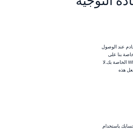
cPanel / من إعادة التوجيه
ائيا إلى HTTPS على اسم مضيف الخادم عند الوصول
اضية الخاصة بنا على
الإبداع، هذا قد يسبب بعض الارتباك.هذا هو إعداد يمكن تعطيله بسهولة بنقرات قليلة في واجهة WHM الخاصة بك.لا
دم VPS أو خادم مخصص أثناء قيامك بالوصول إلى الجذر إلى WHM لجعل هذه
حسابك باستخدام