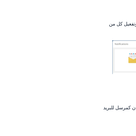
عبر hipchat أو الركود. لتكوين وتفعيل كل من
ان كمرسل للبريد