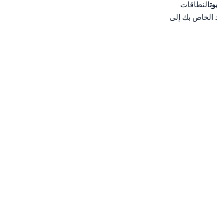
وت
النطاقات
د رمزية تم إنشاؤها حديثا.ثم أدخل رمز الوصول إلى OAuth الجديد الخاص بك إلى