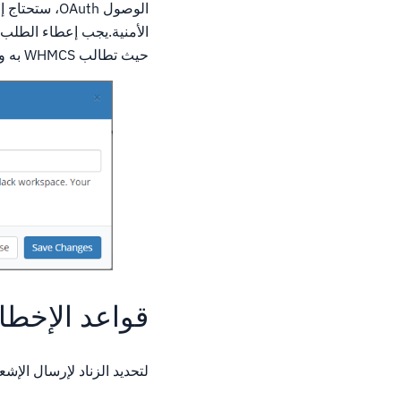
الوصول OAuth، ستحتاج إلى تسجيل تطبيق جديد
حيث تطالب WHMCS به وحفظ التغييرات.
قواعد الإخطا
لتحديد الزناد لإرسال الإش