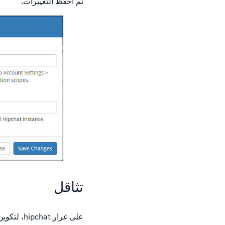
ثم احفظ التغييرات.
تثاقل
على غرار