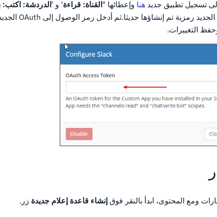
هنا
وإعطائها "
القناة: قراءة
' و '
الدردشة: اكتب: ب
الأمنية.يجب إعطاء الطلب الجدي
ر
عارات ومع المحتوى، ابدأ بالنقر فوق
إنشاء قاعدة إعلام جديدة
زر.