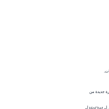
ت.
رة جديدة من
يمكنك بعد ذلك تحديد الطريقة التي تريد بها تسليم الإشعارات عن طريق تحديد إما البريد الإلكتروني أو HipChat أو