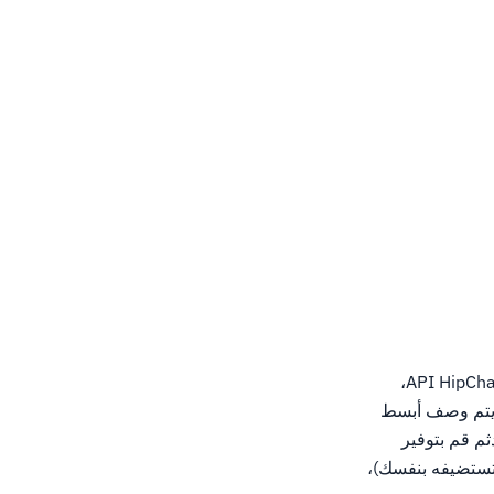
لتكوين إشعارات Hipchat، ستحتاج إلى حساب HipChat وتحتاج إلى إنشاء رمز API. لتوليد رمز API HipChat،
. يتم وصف أبسط
ثم قم بتوفير
ادم Hipchat الخاص بك (إذا كنت تستضيفه بنفسك)،